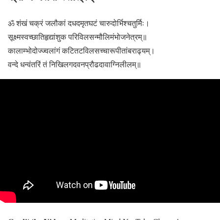
ॐ शंखं चक्रं जलौकां दधदमृतघटं चारुदोर्भिश्चतुर्मिः।
सूक्ष्मस्वच्छातिहृद्यांशुक परिविलसन्मौलिमंभोजनेत्रम्॥
कालाम्भोदोज्ज्वलांगं कटितटविलसच्चारूपीतांबराढ्यम्।
वन्दे धन्वंतरिं तं निखिलगदवनप्रौढदावाग्निलीलम्॥