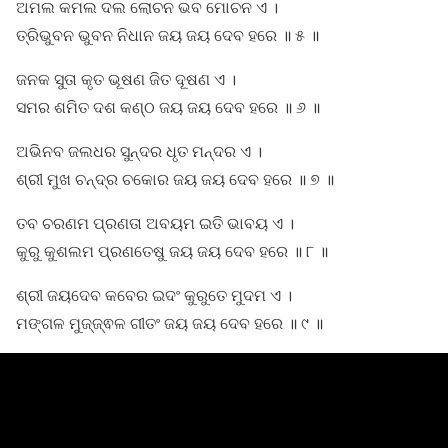
ଅମଲ କମଲ ଦଲ ଲୋଚନ ଭବ ମୋଚନ ଏ ।
ତ୍ରିଭୁବନ ଭୁବନ ନିଧାନ ଜୟ ଜୟ ଦେବ ହରେ ॥ ୫ ॥
ଜନକ ସୁତା କୃତ ଭୂଷଣ ଜିତ ଦୂଷଣ ଏ ।
ସମର ଶମିତ ଦଶ କଣ୍ଠ ଜୟ ଜୟ ଦେବ ହରେ ॥ ୬ ॥
ଅଭିନବ ଜଲଧର ସୁନ୍ଦର ଧୃତ ମନ୍ଦର ଏ ।
ଶ୍ରୀ ମୁଖ ଚନ୍ଦ୍ର ଚକୋର ଜୟ ଜୟ ଦେବ ହରେ ॥ ୭ ॥
ତବ ଚରଣମ ପ୍ରଣତା ଅବୟମ ଇତି ଭାବୟ ଏ ।
କୁରୁ କୁଶଲମ ପ୍ରଣତେଷୁ ଜୟ ଜୟ ଦେବ ହରେ ॥ ୮ ॥
ଶ୍ରୀ ଜୟଦେବ କବେର ଇଦଂ କୁରୁତେ ମୁଦମ ଏ ।
ମଙ୍ଗଳ ମୁଜ୍ଜ୍ଵଳ ଗୀତଂ ଜୟ ଜୟ ଦେବ ହରେ ॥ ୯ ॥