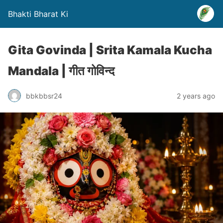
Bhakti Bharat Ki
Gita Govinda | Srita Kamala Kucha
Mandala | गीत गोविन्द
bbkbbsr24
2 years ago