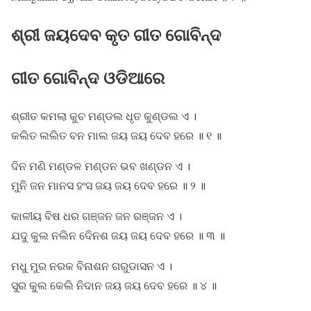
ଶ୍ରୀ ଜୟଦେବ କୃତ ଗୀତ ଗୋବିନ୍ଦ
ଗୀତ ଗୋବିନ୍ଦ ଓଡିଆରେ
ଶ୍ରୀତ କମଲା କୁଚ ମଣ୍ଡଲ ଧୃତ କୁଣ୍ଡଲ ଏ ।
କଲିତ ଲଲିତ ବନ ମାଲ ଜୟ ଜୟ ଦେବ ହରେ ॥ ୧ ॥
ଦିନ ମଣି ମଣ୍ଡଳ ମଣ୍ଡନ ଭବ ଖଣ୍ଡନ ଏ ।
ମୁନି ଜନ ମାନସ ହଂସ ଜୟ ଜୟ ଦେବ ହରେ ॥ ୨ ॥
କାଳୀୟ ବିଷ ଧର ଗଞ୍ଜନ ଜନ ରଞ୍ଜନ ଏ ।
ଯଦୁ କୁଲ ନଲିନ ଦିେନଶ ଜୟ ଜୟ ଦେବ ହରେ ॥ ୩ ॥
ମଧୁ ମୁର ନରକ ବିନାଶନ ଗରୁଡାସନ ଏ ।
ସୁର କୁଲ କେଲି ନିଦାନ ଜୟ ଜୟ ଦେବ ହରେ ॥ ୪ ॥