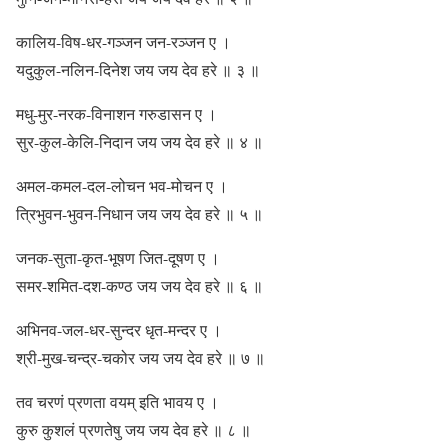
कालिय-विष-धर-गञ्जन जन-रञ्जन ए ।
यदुकुल-नलिन-दिनेश जय जय देव हरे ॥ ३ ॥
मधु-मुर-नरक-विनाशन गरुडासन ए ।
सुर-कुल-केलि-निदान जय जय देव हरे ॥ ४ ॥
अमल-कमल-दल-लोचन भव-मोचन ए ।
त्रिभुवन-भुवन-निधान जय जय देव हरे ॥ ५ ॥
जनक-सुता-कृत-भूषण जित-दूषण ए ।
समर-शमित-दश-कण्ठ जय जय देव हरे ॥ ६ ॥
अभिनव-जल-धर-सुन्दर धृत-मन्दर ए ।
श्री-मुख-चन्द्र-चकोर जय जय देव हरे ॥ ७ ॥
तव चरणं प्रणता वयम् इति भावय ए ।
कुरु कुशलं प्रणतेषु जय जय देव हरे ॥ ८ ॥