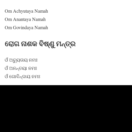
Om Achyutaya Namah
Om Anantaya Namah
Om Govindaya Namah
ରୋଗ ନାଶକ ବିଷ୍ଣୁ ମନ୍ତ୍ର
ଓଁ ଅଚ୍ୟୁତାୟ ନମଃ
ଓଁ ଅନନ୍ତୟା ନମଃ
ଓଁ ଗୋବିନ୍ଦାୟ ନମଃ