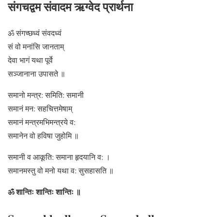
संगचद्वम संवादम ऋग्वेद प्रार्थना
ॐ संगच्छध्वं संवदध्वं
सं वो मनांसि जानताम्
देवा भागं यथा पूर्वे
सञ्जानाना उपासते ॥
समानो मन्त्र: समिति: समानी
समानं मन: सहचित्तमेषाम्
समानं मन्त्रमभिमन्त्रये व:
समानेन वो हविषा जुहोमि ॥
समानी व आकूति: समाना हृदयानि व: ।
समानमस्तु वो मनो यथा व: सुसहासति ॥
ॐ शान्तिः शान्तिः शान्तिः ॥