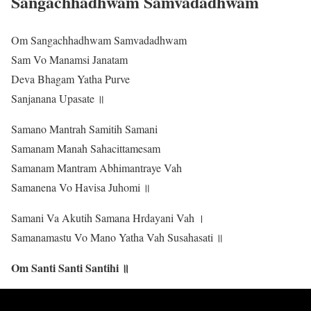
Sangachhadhwam Samvadadhwam
Om Sangachhadhwam Samvadadhwam
Sam Vo Manamsi Janatam
Deva Bhagam Yatha Purve
Sanjanana Upasate ॥
Samano Mantrah Samitih Samani
Samanam Manah Sahacittamesam
Samanam Mantram Abhimantraye Vah
Samanena Vo Havisa Juhomi ॥
Samani Va Akutih Samana Hrdayani Vah ।
Samanamastu Vo Mano Yatha Vah Susahasati ॥
Om Santi Santi Santihi ॥