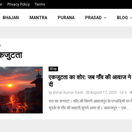
er
Privacy Policy
Terms
BHAJAN
MANTRA
PURANA
PRASAD
BLOG
ा
कजुटता
Blog
एकजुटता का शोर: जब गाँव की आवाज ने 
दी
by
Bimal Kumar Dash
August 17, 2025
0
रात का सन्नाटा। चाँद की किरणें आवाजपुर के पगडंडियों पर ब
चुपके से गाँव की कहानी सुनने आया हो। आवाजपुर – एक...