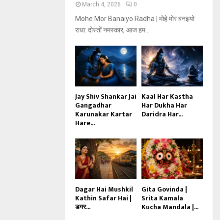
March 4, 2026
0
Mohe Mor Banaiyo Radha | मोहे मोर बनइयो
राधा: दोस्तों नमस्कार, आज हम...
Jay Shiv Shankar Jai
Kaal Har Kastha
Gangadhar
Har Dukha Har
Karunakar Kartar
Daridra Har...
Hare...
Dagar Hai Mushkil
Gita Govinda |
Kathin Safar Hai |
Srita Kamala
डगर...
Kucha Mandala |...