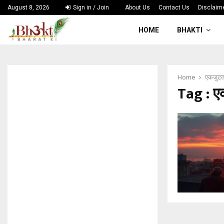
August 8, 2026
Sign in / Join
About Us
Contact Us
Disclaim
HOME
BHAKTI
Home
एकजुटत
Tag : ए