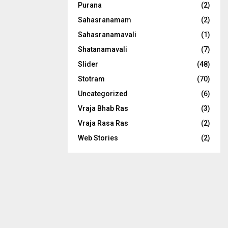
Purana
(2)
Sahasranamam
(2)
Sahasranamavali
(1)
Shatanamavali
(7)
Slider
(48)
Stotram
(70)
Uncategorized
(6)
Vraja Bhab Ras
(3)
Vraja Rasa Ras
(2)
Web Stories
(2)