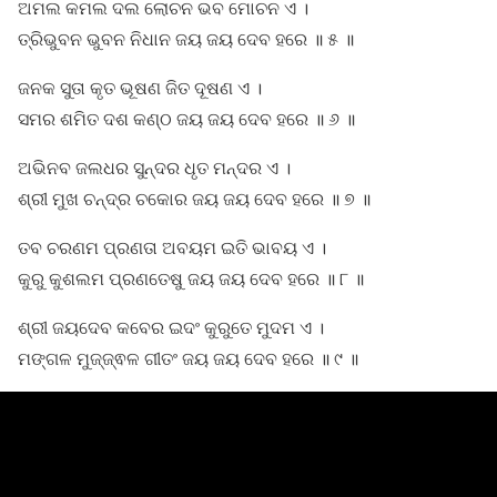
ଅମଲ କମଲ ଦଲ ଲୋଚନ ଭବ ମୋଚନ ଏ ।
ତ୍ରିଭୁବନ ଭୁବନ ନିଧାନ ଜୟ ଜୟ ଦେବ ହରେ ॥ ୫ ॥
ଜନକ ସୁତା କୃତ ଭୂଷଣ ଜିତ ଦୂଷଣ ଏ ।
ସମର ଶମିତ ଦଶ କଣ୍ଠ ଜୟ ଜୟ ଦେବ ହରେ ॥ ୬ ॥
ଅଭିନବ ଜଲଧର ସୁନ୍ଦର ଧୃତ ମନ୍ଦର ଏ ।
ଶ୍ରୀ ମୁଖ ଚନ୍ଦ୍ର ଚକୋର ଜୟ ଜୟ ଦେବ ହରେ ॥ ୭ ॥
ତବ ଚରଣମ ପ୍ରଣତା ଅବୟମ ଇତି ଭାବୟ ଏ ।
କୁରୁ କୁଶଲମ ପ୍ରଣତେଷୁ ଜୟ ଜୟ ଦେବ ହରେ ॥ ୮ ॥
ଶ୍ରୀ ଜୟଦେବ କବେର ଇଦଂ କୁରୁତେ ମୁଦମ ଏ ।
ମଙ୍ଗଳ ମୁଜ୍ଜ୍ଵଳ ଗୀତଂ ଜୟ ଜୟ ଦେବ ହରେ ॥ ୯ ॥