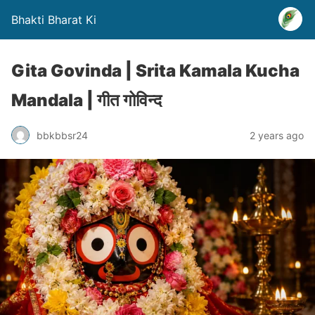
Bhakti Bharat Ki
Gita Govinda | Srita Kamala Kucha
Mandala | गीत गोविन्द
bbkbbsr24
2 years ago