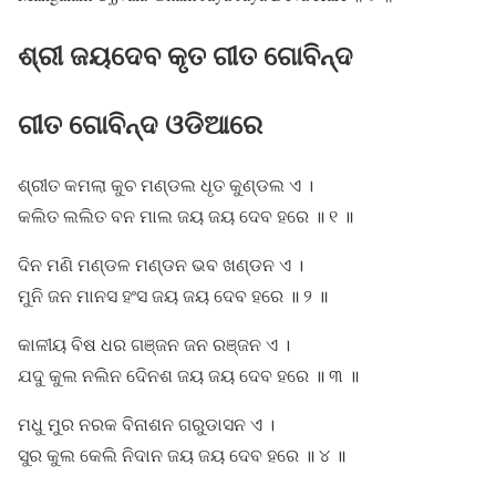
ଶ୍ରୀ ଜୟଦେବ କୃତ ଗୀତ ଗୋବିନ୍ଦ
ଗୀତ ଗୋବିନ୍ଦ ଓଡିଆରେ
ଶ୍ରୀତ କମଲା କୁଚ ମଣ୍ଡଲ ଧୃତ କୁଣ୍ଡଲ ଏ ।
କଲିତ ଲଲିତ ବନ ମାଲ ଜୟ ଜୟ ଦେବ ହରେ ॥ ୧ ॥
ଦିନ ମଣି ମଣ୍ଡଳ ମଣ୍ଡନ ଭବ ଖଣ୍ଡନ ଏ ।
ମୁନି ଜନ ମାନସ ହଂସ ଜୟ ଜୟ ଦେବ ହରେ ॥ ୨ ॥
କାଳୀୟ ବିଷ ଧର ଗଞ୍ଜନ ଜନ ରଞ୍ଜନ ଏ ।
ଯଦୁ କୁଲ ନଲିନ ଦିେନଶ ଜୟ ଜୟ ଦେବ ହରେ ॥ ୩ ॥
ମଧୁ ମୁର ନରକ ବିନାଶନ ଗରୁଡାସନ ଏ ।
ସୁର କୁଲ କେଲି ନିଦାନ ଜୟ ଜୟ ଦେବ ହରେ ॥ ୪ ॥