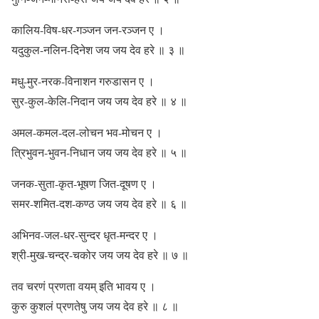
कालिय-विष-धर-गञ्जन जन-रञ्जन ए ।
यदुकुल-नलिन-दिनेश जय जय देव हरे ॥ ३ ॥
मधु-मुर-नरक-विनाशन गरुडासन ए ।
सुर-कुल-केलि-निदान जय जय देव हरे ॥ ४ ॥
अमल-कमल-दल-लोचन भव-मोचन ए ।
त्रिभुवन-भुवन-निधान जय जय देव हरे ॥ ५ ॥
जनक-सुता-कृत-भूषण जित-दूषण ए ।
समर-शमित-दश-कण्ठ जय जय देव हरे ॥ ६ ॥
अभिनव-जल-धर-सुन्दर धृत-मन्दर ए ।
श्री-मुख-चन्द्र-चकोर जय जय देव हरे ॥ ७ ॥
तव चरणं प्रणता वयम् इति भावय ए ।
कुरु कुशलं प्रणतेषु जय जय देव हरे ॥ ८ ॥