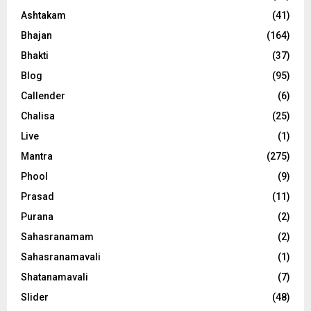
Ashtakam
(41)
Bhajan
(164)
Bhakti
(37)
Blog
(95)
Callender
(6)
Chalisa
(25)
Live
(1)
Mantra
(275)
Phool
(9)
Prasad
(11)
Purana
(2)
Sahasranamam
(2)
Sahasranamavali
(1)
Shatanamavali
(7)
Slider
(48)