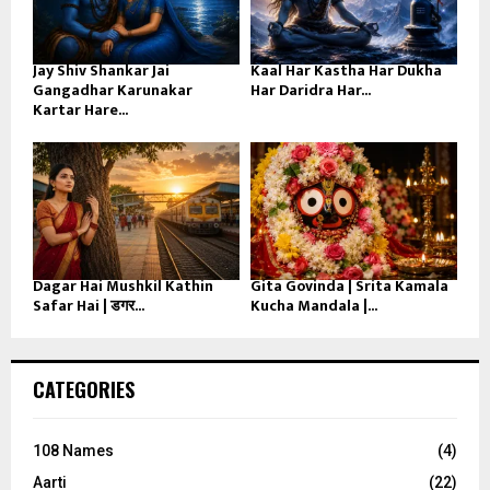
Jay Shiv Shankar Jai
Kaal Har Kastha Har Dukha
Gangadhar Karunakar
Har Daridra Har...
Kartar Hare...
Dagar Hai Mushkil Kathin
Gita Govinda | Srita Kamala
Safar Hai | डगर...
Kucha Mandala |...
CATEGORIES
108 Names
(4)
Aarti
(22)