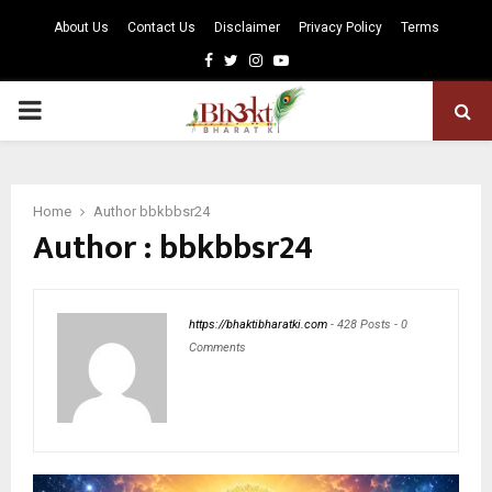
About Us
Contact Us
Disclaimer
Privacy Policy
Terms
Facebook
Twitter
Instagram
Youtube
PRIMARY
MENU
Home
Author
bbkbbsr24
Author :
bbkbbsr24
https://bhaktibharatki.com
-
428 Posts
-
0
Comments