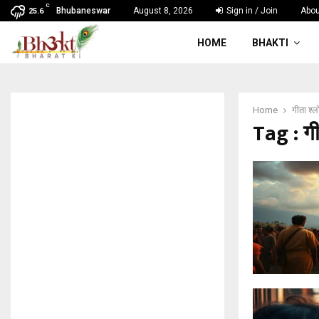
C
Bhubaneswar
August 8, 2026
Sign in / Join
Abou
25.6
HOME
BHAKTI
Home
गीता श्ल
Tag : गी