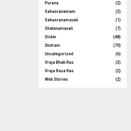
Purana
(2)
Sahasranamam
(2)
Sahasranamavali
(1)
Shatanamavali
(7)
Slider
(48)
Stotram
(70)
Uncategorized
(6)
Vraja Bhab Ras
(3)
Vraja Rasa Ras
(2)
Web Stories
(2)