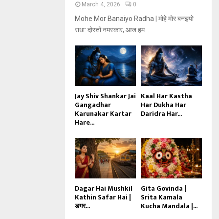
March 4, 2026
0
Mohe Mor Banaiyo Radha | मोहे मोर बनइयो
राधा: दोस्तों नमस्कार, आज हम...
Jay Shiv Shankar Jai
Kaal Har Kastha
Gangadhar
Har Dukha Har
Karunakar Kartar
Daridra Har...
Hare...
Dagar Hai Mushkil
Gita Govinda |
Kathin Safar Hai |
Srita Kamala
डगर...
Kucha Mandala |...