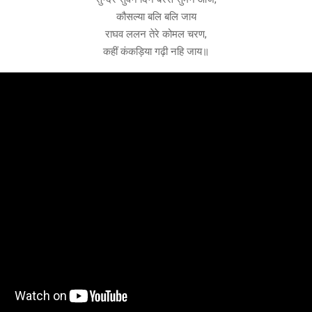
कौसल्या बलि बलि जाय
राघव ललन तेरे कोमल चरण,
कहीं कंकड़िया गढ़ी नहि जाय॥