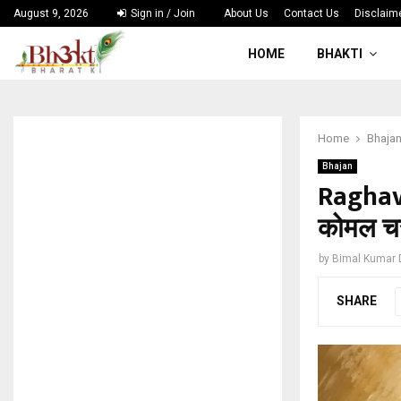
August 9, 2026
Sign in / Join
About Us
Contact Us
Disclaim
HOME
BHAKTI
Home
Bhaja
Bhajan
Raghav 
कोमल चरण
by
Bimal Kumar
SHARE