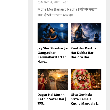
March 4, 2026
0
Mohe Mor Banaiyo Radha | मोहे मोर बनइयो
राधा: दोस्तों नमस्कार, आज हम...
Jay Shiv Shankar Jai
Kaal Har Kastha
Gangadhar
Har Dukha Har
Karunakar Kartar
Daridra Har...
Hare...
Dagar Hai Mushkil
Gita Govinda |
Kathin Safar Hai |
Srita Kamala
डगर...
Kucha Mandala |...