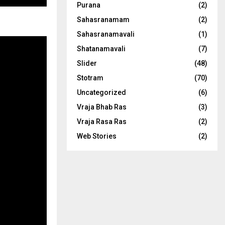
Purana
(2)
Sahasranamam
(2)
Sahasranamavali
(1)
Shatanamavali
(7)
Slider
(48)
Stotram
(70)
Uncategorized
(6)
Vraja Bhab Ras
(3)
Vraja Rasa Ras
(2)
Web Stories
(2)