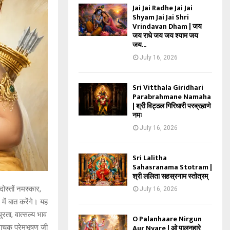
Jai Jai Radhe Jai Jai
Shyam Jai Jai Shri
Vrindavan Dham | जय
जय राधे जय जय श्याम जय
जय...
July 16, 2026
Sri Vitthala Giridhari
Parabrahmane Namaha
| श्री विट्ठल गिरिधारी परब्रह्मणे
नमः
July 16, 2026
Sri Lalitha
Sahasranama Stotram |
श्री ललिता सहस्रनाम स्तोत्रम्
दोस्तों नमस्कार,
July 16, 2026
े में बात करेंगे। यह
ता, वात्सल्य भाव
O Palanhaare Nirgun
Aur Nyare | ओ पालनहारे
वाचक प्रेमभूषण जी