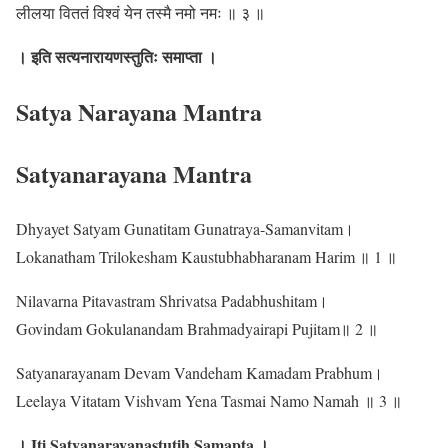
लीलया विततं विश्वं येन तस्मै नमो नमः ॥ ३ ॥
। इति सत्यनारायणस्तुतिः समाप्ता ।
Satya Narayana Mantra
Satyanarayana Mantra
Dhyayet Satyam Gunatitam Gunatraya-Samanvitam।
Lokanatham Trilokesham Kaustubhabharanam Harim ॥ 1 ॥
Nilavarna Pitavastram Shrivatsa Padabhushitam।
Govindam Gokulanandam Brahmadyairapi Pujitam॥ 2 ॥
Satyanarayanam Devam Vandeham Kamadam Prabhum।
Leelaya Vitatam Vishvam Yena Tasmai Namo Namah ॥ 3 ॥
। Iti Satyanarayanastutih Samapta ।