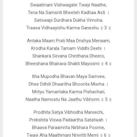
Swaatmani Vishwagate Twayi Naathe,
Tena Na Samsriti Bheeteh Kadhaa Asti ।
Satswapi Durdhara Dukha Vimoha,
Traasa Vidhaayishu Karma Ganeshu ॥ 3 ॥
Antaka Maam Prati Maa Drishya Menaam,
Krodha Karala Tamam Viddhi Deehi ।
Shankara Sevana Chinthana Dheero,
Bheeshana Bhairava Shakti Mayosmi ॥ 4 ॥
Itha Mupodha Bhavan Maya Samvee,
Dhee Ddhiti Dhaaritha Bhoorita Misrha ।
Mrityu Yamantaka Karma Pishachari,
Naatha Namostu Na Jaathu Vibhomi ॥ 5 ॥
Prodhita Satya Vibhodha Mareechi,
Prekshita Viswa Padaartha Satatwah ।
Bhaava Paraamrita Nirbhara Poorne,
Twayi Aha Maathmani Nrivritti Memi ॥ 6 ॥