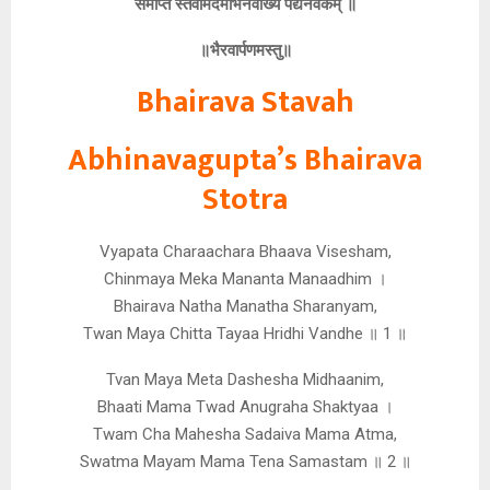
समाप्तं स्तवमिदमभिनवाख्यं पद्यनवकम् ॥
॥भैरवार्पणमस्तु॥
Bhairava Stavah
Abhinavagupta’s Bhairava
Stotra
Vyapata Charaachara Bhaava Visesham,
Chinmaya Meka Mananta Manaadhim ।
Bhairava Natha Manatha Sharanyam,
Twan Maya Chitta Tayaa Hridhi Vandhe ॥ 1 ॥
Tvan Maya Meta Dashesha Midhaanim,
Bhaati Mama Twad Anugraha Shaktyaa ।
Twam Cha Mahesha Sadaiva Mama Atma,
Swatma Mayam Mama Tena Samastam ॥ 2 ॥