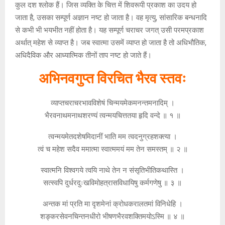
कुल दश श्लोक हैं। जिस व्यक्ति के चित्त में शिवरूपी प्रकाश का उदय हो
जाता है, उसका सम्पूर्ण अज्ञान नष्ट हो जाता है। वह मृत्यु, सांसारिक बन्धनादि
से कभी भी भयभीत नहीं होता है। यह सम्पूर्ण चराचर जगत् उसी परमप्रकाश
अर्थात् महेश से व्याप्त है। जब स्वात्मा उसमें व्याप्त हो जाता है तो अधिभौतिक,
अधिदैविक और आध्यात्मिक तीनों ताप नष्ट हो जाते हैं।
अभिनवगुप्त विरचित भैरव स्तवः
व्याप्तचराचरभावविशेषं चिन्मयमेकमनन्तमनादिम् ।
भैरवनाथमनाथशरण्यं त्वन्मयचित्ततया हृदि वन्दे ॥ १ ॥
त्वन्मयमेतदशेषमिदानीं भाति मम त्वदनुग्रहशक्त्या ।
त्वं च महेश सदैव ममात्मा स्वात्ममयं मम तेन समस्तम् ॥ २ ॥
स्वात्मनि विश्वगये त्वयि नाथे तेन न संसृतिभीतिकथास्ति ।
सत्स्वपि दुर्धरदुःखविमोहत्रासविधायिषु कर्मगणेषु ॥ ३ ॥
अन्तक मां प्रति मा दृशमेनां क्रोधकरालतमां विनिधेहि ।
शङ्करसेवनचिन्तनधीरो भीषणभैरवशक्तिमयोऽस्मि ॥ ४ ॥