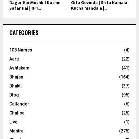
Dagar Hai Mushkil Kathin
Gita Govinda | Srita Kamala
Safar Hai | डगर...
Kucha Mandala |...
CATEGORIES
108 Names
(4)
Aarti
(22)
Ashtakam
(41)
Bhajan
(164)
Bhakti
(37)
Blog
(95)
Callender
(6)
Chalisa
(25)
Live
(1)
Mantra
(275)