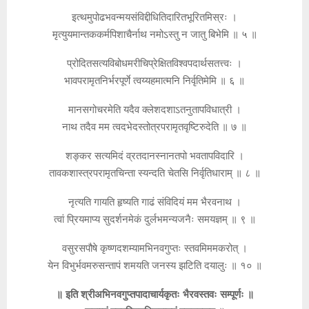
इत्थमुपोढभवन्मयसंविद्दीधितिदारितभूरितमिस्रः ।
मृत्युयमान्तककर्मपिशाचैर्नाथ नमोऽस्तु न जातु बिभेमि ॥ ५ ॥
प्रोदितसत्यविबोधमरीचिप्रेक्षितविश्वपदार्थसतत्त्वः ।
भावपरामृतनिर्भरपूर्णे त्वय्यहमात्मनि निर्वृतिमेमि ॥ ६ ॥
मानसगोचरमेति यदैव क्लेशदशाऽतनुतापविधात्री ।
नाथ तदैव मम त्वदभेदस्तोत्रपरामृतवृष्टिरुदेति ॥ ७ ॥
शङ्कर सत्यमिदं व्रतदानस्नानतपो भवतापविदारि ।
तावकशास्त्रपरामृतचिन्ता स्यन्दति चेतसि निर्वृतिधाराम् ॥ ८ ॥
नृत्यति गायति हृष्यति गाढं संविदियं मम भैरवनाथ ।
त्वां प्रियमाप्य सुदर्शनमेकं दुर्लभमन्यजनैः समयज्ञम् ॥ ९ ॥
वसुरसपौषे कृष्णदशम्यामभिनवगुप्तः स्तवमिममकरोत् ।
येन विभुर्भवमरुसन्तापं शमयति जनस्य झटिति दयालुः ॥ १० ॥
॥ इति श्रीअभिनवगुप्तपादाचार्यकृतः भैरवस्तवः सम्पूर्णः ॥