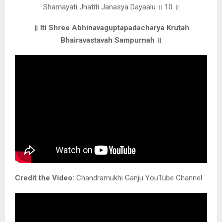
Shamayati Jhatiti Janasya Dayaalu ॥ 10 ॥
॥ Iti Shree Abhinavaguptapadacharya Krutah
Bhairavastavah Sampurnah ॥
Credit the Video:
Chandramukhi Ganju YouTube Channel