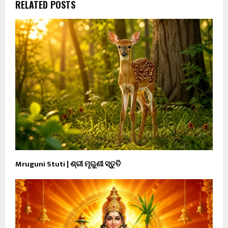
RELATED POSTS
Mruguni Stuti | ଶ୍ରୀ ମୃଗୁଣୀ ସ୍ତୁତି