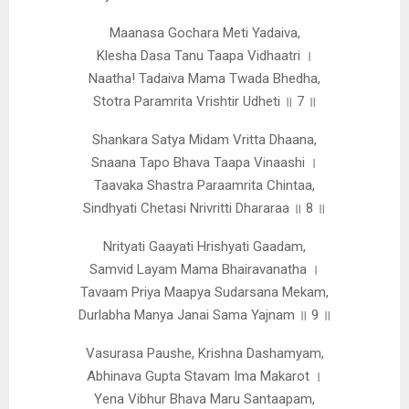
Maanasa Gochara Meti Yadaiva,
Klesha Dasa Tanu Taapa Vidhaatri ।
Naatha! Tadaiva Mama Twada Bhedha,
Stotra Paramrita Vrishtir Udheti ॥ 7 ॥
Shankara Satya Midam Vritta Dhaana,
Snaana Tapo Bhava Taapa Vinaashi ।
Taavaka Shastra Paraamrita Chintaa,
Sindhyati Chetasi Nrivritti Dhararaa ॥ 8 ॥
Nrityati Gaayati Hrishyati Gaadam,
Samvid Layam Mama Bhairavanatha ।
Tavaam Priya Maapya Sudarsana Mekam,
Durlabha Manya Janai Sama Yajnam ॥ 9 ॥
Vasurasa Paushe, Krishna Dashamyam,
Abhinava Gupta Stavam Ima Makarot ।
Yena Vibhur Bhava Maru Santaapam,