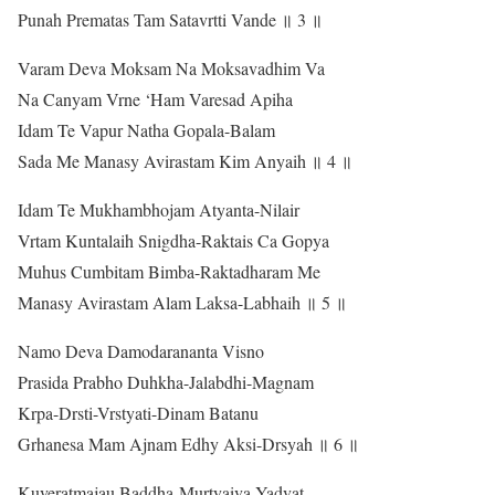
Punah Prematas Tam Satavrtti Vande ॥ 3 ॥
Varam Deva Moksam Na Moksavadhim Va
Na Canyam Vrne ‘Ham Varesad Apiha
Idam Te Vapur Natha Gopala-Balam
Sada Me Manasy Avirastam Kim Anyaih ॥ 4 ॥
Idam Te Mukhambhojam Atyanta-Nilair
Vrtam Kuntalaih Snigdha-Raktais Ca Gopya
Muhus Cumbitam Bimba-Raktadharam Me
Manasy Avirastam Alam Laksa-Labhaih ॥ 5 ॥
Namo Deva Damodarananta Visno
Prasida Prabho Duhkha-Jalabdhi-Magnam
Krpa-Drsti-Vrstyati-Dinam Batanu
Grhanesa Mam Ajnam Edhy Aksi-Drsyah ॥ 6 ॥
Kuveratmajau Baddha-Murtyaiva Yadvat