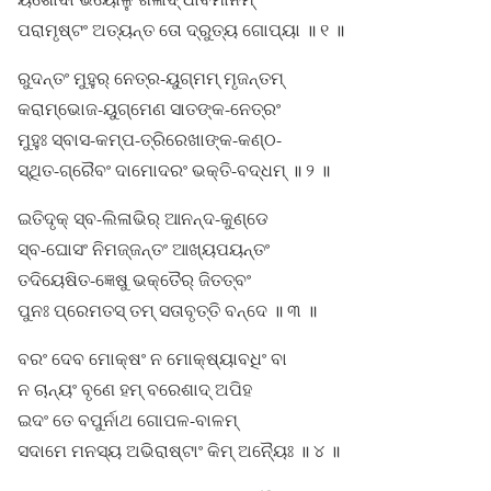
ପରାମୃଷ୍ଟଂ ଅତ୍ୟନ୍ତ ତୋ ଦ୍ରୁତ୍ୟ ଗୋପ୍ୟା ॥ ୧ ॥
ରୁଦନ୍ତଂ ମୁହୁର୍ ନେତ୍ର-ୟୁଗ୍ମମ୍ ମୃଜନ୍ତମ୍
କରାମ୍ଭୋଜ-ୟୁଗ୍ମେଣ ସାତଙ୍କ-ନେତ୍ରଂ
ମୁହୁଃ ସ୍ବାସ-କମ୍ପ-ତ୍ରିରେଖାଙ୍କ-କଣ୍ଠ-
ସ୍ଥିତ-ଗ୍ରୈବଂ ଦାମୋଦରଂ ଭକ୍ତି-ବଦ୍ଧମ୍ ॥ ୨ ॥
ଇତିଦୃକ୍ ସ୍ବ-ଲିଳାଭିର୍ ଆନନ୍ଦ-କୁଣ୍ଡେ
ସ୍ବ-ଘୋସଂ ନିମଜ୍ଜନ୍ତଂ ଆଖ୍ୟପୟନ୍ତଂ
ତଦିୟେଷିତ-ଜ୍ଞେଷୁ ଭକ୍ତୈର୍ ଜିତତ୍ବଂ
ପୁନଃ ପ୍ରେମତସ୍ ତମ୍ ସତାବୃତ୍ତି ବନ୍ଦେ ॥ ୩ ॥
ବରଂ ଦେବ ମୋକ୍ଷଂ ନ ମୋକ୍ଷ୍ୟାବଧିଂ ବା
ନ ଚାନ୍ୟଂ ବୃଣେ ହମ୍ ବରେଶାଦ୍ ଅପିହ
ଇଦଂ ତେ ବପୁର୍ନାଥ ଗୋପଳ-ବାଳମ୍
ସଦାମେ ମନସ୍ୟ ଅଭିରାଷ୍ଟାଂ କିମ୍ ଅନ୍ୟୈଃ ॥ ୪ ॥