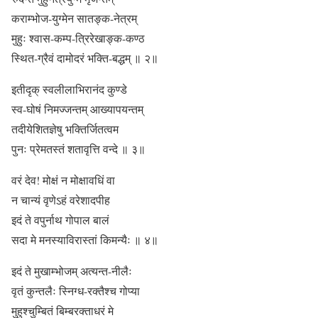
कराम्भोज-युग्मेन सातङ्क-नेत्रम्
मुहुः श्वास-कम्प-त्रिरेखाङ्क-कण्ठ
स्थित-ग्रैवं दामोदरं भक्ति-बद्धम् ॥ २॥
इतीदृक् स्वलीलाभिरानंद कुण्डे
स्व-घोषं निमज्जन्तम् आख्यापयन्तम्
तदीयेशितज्ञेषु भक्तिर्जितत्वम
पुनः प्रेमतस्तं शतावृत्ति वन्दे ॥ ३॥
वरं देव! मोक्षं न मोक्षावधिं वा
न चान्यं वृणेऽहं वरेशादपीह
इदं ते वपुर्नाथ गोपाल बालं
सदा मे मनस्याविरास्तां किमन्यैः ॥ ४॥
इदं ते मुखाम्भोजम् अत्यन्त-नीलैः
वृतं कुन्तलैः स्निग्ध-रक्तैश्च गोप्या
मुहुश्चुम्बितं बिम्बरक्ताधरं मे