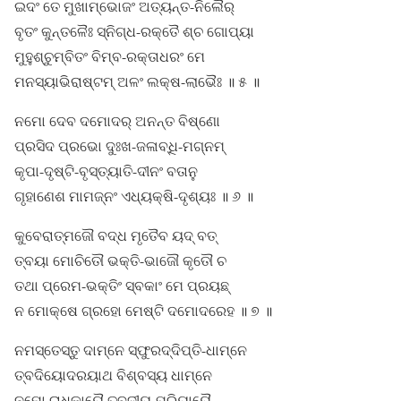
ଇଦଂ ତେ ମୁଖାମ୍ଭୋଜଂ ଅତ୍ୟନ୍ତ-ନିଲୈର୍
ବୃତଂ କୁନ୍ତଳୈଃ ସ୍ନିଗ୍ଧ-ରକ୍ତୈ ଶ୍ଚ ଗୋପ୍ୟା
ମୁହୁଶ୍ଚୁମ୍ବିତଂ ବିମ୍ବ-ରକ୍ତାଧରଂ ମେ
ମନସ୍ୟାଭିରାଷ୍ଟମ୍ ଅଳଂ ଲକ୍ଷ-ଲାଭୈଃ ॥ ୫ ॥
ନମୋ ଦେବ ଦମୋଦର୍ ଅନନ୍ତ ବିଷ୍ଣୋ
ପ୍ରସିଦ ପ୍ରଭୋ ଦୁଃଖ-ଜଳାବ୍ଧି-ମଗ୍ନମ୍
କୃପା-ଦୃଷ୍ଟି-ବୃସ୍ତ୍ୟାତି-ଦୀନଂ ବତାନୁ
ଗୃହାଣେଶ ମାମଜ୍ନଂ ଏଧ୍ୟକ୍ଷି-ଦୃଶ୍ୟଃ ॥ ୬ ॥
କୁବେରାତ୍ମଜୌ ବଦ୍ଧ ମୃତୈବ ୟଦ୍ ବତ୍
ତ୍ବୟା ମୋଚିତୌ ଭକ୍ତି-ଭାଜୌ କୃତୌ ଚ
ତଥା ପ୍ରେମ-ଭକ୍ତିଂ ସ୍ବକାଂ ମେ ପ୍ରୟଛ୍
ନ ମୋକ୍ଷେ ଗ୍ରହୋ ମେଷ୍ଟି ଦମୋଦରେହ ॥ ୭ ॥
ନମସ୍ତେସ୍ତୁ ଦାମ୍ନେ ସ୍ଫୁରଦ୍ଦିପ୍ତି-ଧାମ୍ନେ
ତ୍ବଦିୟୋଦରୟାଥ ବିଶ୍ବସ୍ୟ ଧାମ୍ନେ
ନମୋ ରାଧିକାୟୈ ତ୍ବଦୀୟ-ପ୍ରିୟାୟୈ