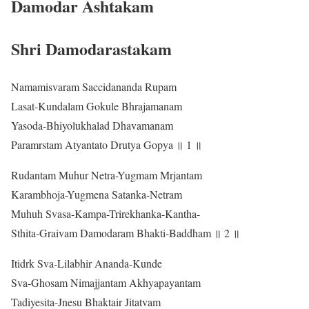
Damodar Ashtakam
Shri Damodarastakam
Namamisvaram Saccidananda Rupam
Lasat-Kundalam Gokule Bhrajamanam
Yasoda-Bhiyolukhalad Dhavamanam
Paramrstam Atyantato Drutya Gopya ॥ 1 ॥
Rudantam Muhur Netra-Yugmam Mrjantam
Karambhoja-Yugmena Satanka-Netram
Muhuh Svasa-Kampa-Trirekhanka-Kantha-
Sthita-Graivam Damodaram Bhakti-Baddham ॥ 2 ॥
Itidrk Sva-Lilabhir Ananda-Kunde
Sva-Ghosam Nimajjantam Akhyapayantam
Tadiyesita-Jnesu Bhaktair Jitatvam