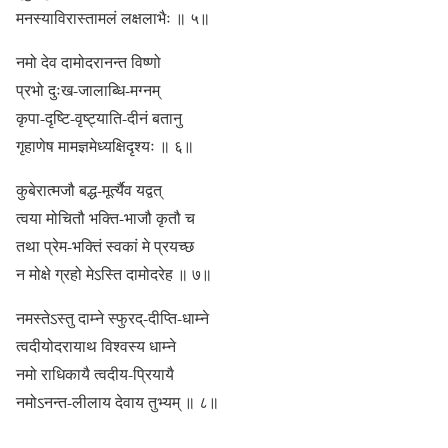
मनस्याविरास्तामलं लक्षलाभैः ॥ ५॥
नमो देव दामोदरानन्त विष्णो
प्रभो दुःख-जालाब्धि-मग्नम्
कृपा-दृष्टि-वृष्ट्याति-दीनं बतानु
गृहाणेष मामज्ञमेध्यक्षिदृश्यः ॥ ६॥
कुबेरात्मजौ बद्ध-मूर्त्यैव यद्वत्
त्वया मोचितौ भक्ति-भाजौ कृतौ च
तथा प्रेम-भक्तिं स्वकां मे प्रयच्छ
न मोक्षे ग्रहो मेऽस्ति दामोदरेह ॥ ७॥
नमस्तेऽस्तु दाम्ने स्फुरद्-दीप्ति-धाम्ने
त्वदीयोदरायाथ विश्वस्य धाम्ने
नमो राधिकायै त्वदीय-प्रियायै
नमोऽनन्त-लीलाय देवाय तुभ्यम् ॥ ८॥