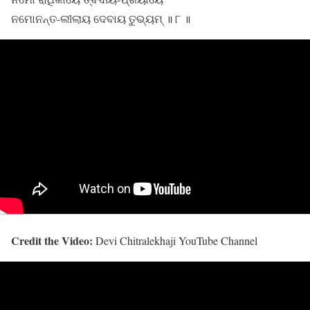
ନମୋନନ୍ତ-ଲୀଲାୟ ଦେବାୟ ତୁଭ୍ୟମ୍ ॥ ୮ ॥
Credit the Video:
Devi Chitralekhaji YouTube Channel