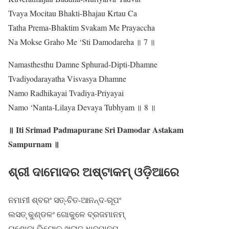
Tvaya Mocitau Bhakti-Bhajau Krtau Ca
Tatha Prema-Bhaktim Svakam Me Prayaccha
Na Mokse Graho Me ‘Sti Damodareha ॥ 7 ॥
Namasthesthu Damne Sphurad-Dipti-Dhamne
Tvadiyodarayatha Visvasya Dhamne
Namo Radhikayai Tvadiya-Priyayai
Namo ‘Nanta-Lilaya Devaya Tubhyam ॥ 8 ॥
॥ Iti Srimad Padmapurane Sri Damodar Astakam
Sampurnam ॥
ଶ୍ରୀ ଦାମୋଦର ଅଷ୍ଟାକମ୍ ଓଡ଼ିଆରେ
ନମାମୀ ଶ୍ବରଂ ସତ୍-ଚିତ-ଆନନ୍ଦ-ରୂପଂ
ଲସତ୍ କୁଣ୍ଡଳଂ ଗୋକୁଳେ ବ୍ରଜମାନମ୍
ୟଶୋଦା ଭିୟୋଳୁ ଖଳାଦ୍ ଧାବମାନମ୍