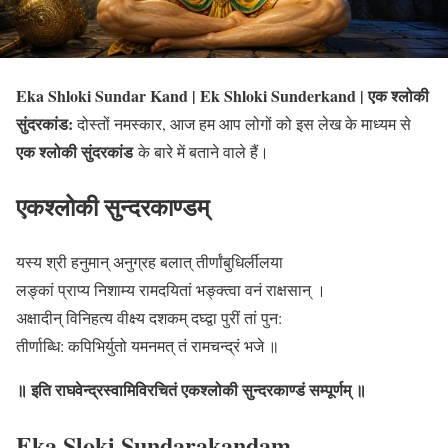
Eka Shloki Sundar Kand | Ek Shloki Sunderkand | एक श्लोकी
सुंदरकांड:
दोस्तों नमस्कार, आज हम आप लोगों को इस लेख के माध्यम से
एक श्लोकी सुंदरकांड
के बारे में बताने वाले हैं।
एकश्लोकी सुन्दरकाण्डम्
यस्य श्री हनुमान् अनुग्रह बलात् तीर्णांबुधिर्लीलया
लङ्कां प्राप्य निशाम्य रामदयितां भङ्क्त्वा वनं राक्षसान् ।
अक्षादीन् विनिहत्य वीक्ष्य दशकम् दघ्द्वा पुरीं तां पुन:
तीर्णाब्धि: कपिभिर्युतो यमनमत् तं रामचन्द्रं भजे ॥
॥ इति राघवेन्द्रस्वामिविरचितं एकश्लोकी सुन्दरकाण्डं सम्पूर्णम् ॥
Eka Sloki Sundarakanḍam