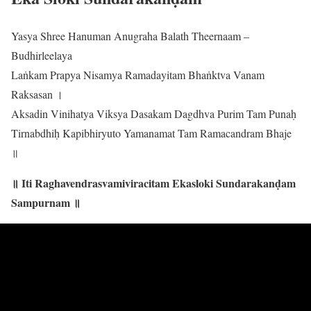
Yasya Shree Hanuman Anugraha Balath Theernaam –
Budhirleelaya
Laṅkam Prapya Nisamya Ramadayitam Bhaṅktva Vanam
Raksasan ।
Aksadin Vinihatya Viksya Dasakam Dagdhva Purim Tam Punaḥ
Tirnabdhiḥ Kapibhiryuto Yamanamat Tam Ramacandram Bhaje
॥
॥ Iti Raghavendrasvamiviracitam Ekasloki Sundarakanḍam
Sampurnam ॥