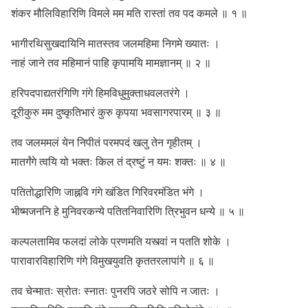
शंकर मौलिविहारिणि विमले मम मति रास्तां तव पद कमले ॥ १ ॥
भागीरथिसुखदायिनि मातस्तव जलमहिमा निगमे ख्यातः ।
नाहं जाने तव महिमानं पाहि कृपामयि मामज्ञानम् ॥ २ ॥
हरिपदपाद्यतरंगिणि गंगे हिमविधुमुक्ताधवलतरंगे ।
दूरीकुरु मम दुष्कृतिभारं कुरु कृपया भवसागरपारम् ॥ ३ ॥
तव जलममलं येन निपीतं परमपदं खलु तेन गृहीतम् ।
मातर्गंगे त्वयि यो भक्तः किल तं द्रष्टुं न यमः शक्तः ॥ ४ ॥
पतितोद्धारिणि जाह्नवि गंगे खंडित गिरिवरमंडित भंगे ।
भीष्मजननि हे मुनिवरकन्ये पतितनिवारिणि त्रिभुवन धन्ये ॥ ५ ॥
कल्पलतामिव फलदां लोके प्रणमति यस्त्वां न पतति शोके ।
पारावारविहारिणि गंगे विमुखयुवति कृततरलापांगे ॥ ६ ॥
तव चेन्मातः स्रोतः स्नातः पुनरपि जठरे सोपि न जातः ।