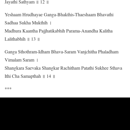
Jayathi Sathyam ॥ 12 ॥
Yeshaam Hrudhayae Ganga-Bhakthis-Thaeshaam Bhavathi
Sadhaa Sukha Mukthih ।
Madhura Kaantha Pajjhatikabhih Parama-Anandha Kalitha
Lalithabhih ॥ 13 ॥
Ganga Sthothram-Idham Bhava-Saram Vanjchitha Phaladham
Vimalam Saram ।
Shangkara Saevaka Shangkar Rachitham Patathi Sukhee Sthava
Ithi Cha Samapthah ॥ 14 ॥
***