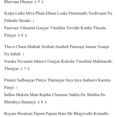
Bhuvana Dhanye ॥ 5 ॥
Kalpa-Latha Miva Phala-Dham Loake Pranamathi Yasthvaam Na
Pathathi Shoake ।
Paravara Vihaarini Gangae Vimukha Yuvathi Krutha Tharala-
Pangae ॥ 6 ॥
Thava Chaen-Mathah Srothah-Snathah Punarapi Jatarae Soaapi
Na Jathah ।
Naraka Nivaarini Jahnavi Gangae Kalusha Vinashini Mahimaoth-
Thungae ॥ 7 ॥
Punara Sadhangae Punya Tharangae Jaya Jaya Jaahnavi Karuna-
Pange ।
Indhra Mukuta Mani Rajitha Charanae Sukha-De Shubha-De
Bhruthya-Sharanye ॥ 8 ॥
Rogam Shoakam Tapam Papam Hara Me Bhagavathi Kumathi-