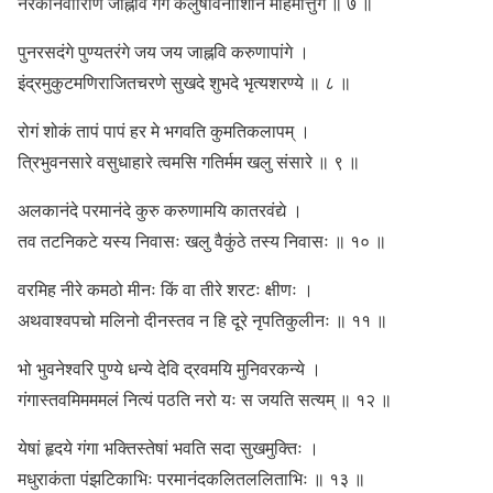
नरकनिवारिणि जाह्नवि गंगे कलुषविनाशिनि महिमोत्तुंगे ॥ ७ ॥
पुनरसदंगे पुण्यतरंगे जय जय जाह्नवि करुणापांगे ।
इंद्रमुकुटमणिराजितचरणे सुखदे शुभदे भृत्यशरण्ये ॥ ८ ॥
रोगं शोकं तापं पापं हर मे भगवति कुमतिकलापम् ।
त्रिभुवनसारे वसुधाहारे त्वमसि गतिर्मम खलु संसारे ॥ ९ ॥
अलकानंदे परमानंदे कुरु करुणामयि कातरवंद्ये ।
तव तटनिकटे यस्य निवासः खलु वैकुंठे तस्य निवासः ॥ १० ॥
वरमिह नीरे कमठो मीनः किं वा तीरे शरटः क्षीणः ।
अथवाश्वपचो मलिनो दीनस्तव न हि दूरे नृपतिकुलीनः ॥ ११ ॥
भो भुवनेश्वरि पुण्ये धन्ये देवि द्रवमयि मुनिवरकन्ये ।
गंगास्तवमिमममलं नित्यं पठति नरो यः स जयति सत्यम् ॥ १२ ॥
येषां हृदये गंगा भक्तिस्तेषां भवति सदा सुखमुक्तिः ।
मधुराकंता पंझटिकाभिः परमानंदकलितललिताभिः ॥ १३ ॥