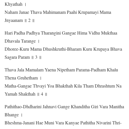
Khyathah ।
Naham Janae Thava Mahimanam Paahi Krupamayi Mama
Jnyaanam ॥ 2 ॥
Hari Padha Padhya Tharangini Gangae Hima Vidhu Mukthaa
Dhavala Tarange ।
Dhoree-Kuru Mama Dhushkruthi-Bharam Kuru Krupaya Bhava
Sagara Param ॥ 3 ॥
Thava Jala Mamalam Yaena Nipetham Parama-Padham Khalu
Thena Gruhetham ।
Matha-Gangae Thvayi Yoa Bhakthah Kila Tham Dhrashtum Na
Yamah Shakthah ॥ 4 ॥
Pathithao-Dhdharini Jahnavi Gange Khanditha Giri Vara Manitha
Bhange ।
Bheshma-Janani Hae Muni Vara Kanyae Pathitha Nivarini Thri-