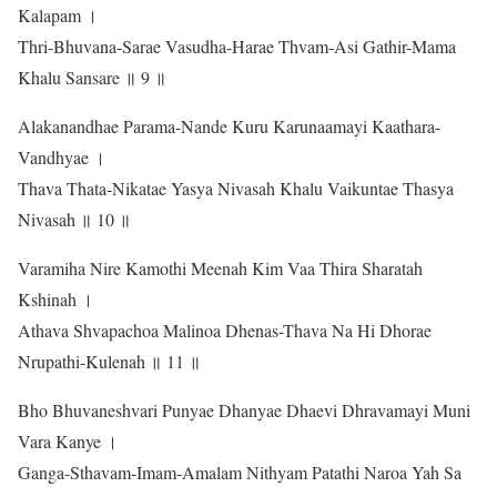
Kalapam ।
Thri-Bhuvana-Sarae Vasudha-Harae Thvam-Asi Gathir-Mama
Khalu Sansare ॥ 9 ॥
Alakanandhae Parama-Nande Kuru Karunaamayi Kaathara-
Vandhyae ।
Thava Thata-Nikatae Yasya Nivasah Khalu Vaikuntae Thasya
Nivasah ॥ 10 ॥
Varamiha Nire Kamothi Meenah Kim Vaa Thira Sharatah
Kshinah ।
Athava Shvapachoa Malinoa Dhenas-Thava Na Hi Dhorae
Nrupathi-Kulenah ॥ 11 ॥
Bho Bhuvaneshvari Punyae Dhanyae Dhaevi Dhravamayi Muni
Vara Kanye ।
Ganga-Sthavam-Imam-Amalam Nithyam Patathi Naroa Yah Sa