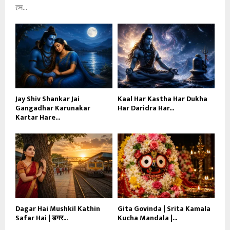
हम...
Jay Shiv Shankar Jai
Kaal Har Kastha Har Dukha
Gangadhar Karunakar
Har Daridra Har...
Kartar Hare...
Dagar Hai Mushkil Kathin
Gita Govinda | Srita Kamala
Safar Hai | डगर...
Kucha Mandala |...