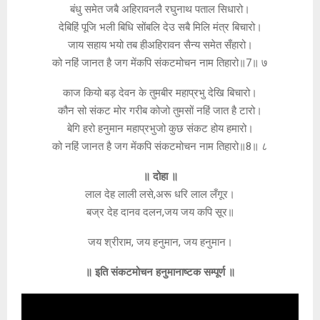
बंधु समेत जबै अहिरावनलै रघुनाथ पताल सिधारो।
देबिहिं पूजि भली बिधि सोंबलि देउ सबै मिलि मंत्र बिचारो।
जाय सहाय भयो तब हीअहिरावन सैन्य समेत सँहारो।
को नहिं जानत है जग मेंकपि संकटमोचन नाम तिहारो॥7॥ ७
काज कियो बड़ देवन के तुमबीर महाप्रभु देखि बिचारो।
कौन सो संकट मोर गरीब कोजो तुमसों नहिं जात है टारो।
बेगि हरो हनुमान महाप्रभुजो कुछ संकट होय हमारो।
को नहिं जानत है जग मेंकपि संकटमोचन नाम तिहारो॥8॥ ८
॥ दोहा ॥
लाल देह लाली लसे,अरू धरि लाल लँगूर।
बज्र देह दानव दलन,जय जय कपि सूर॥
जय श्रीराम, जय हनुमान, जय हनुमान।
॥ इति संकटमोचन हनुमानाष्टक सम्पूर्ण ॥