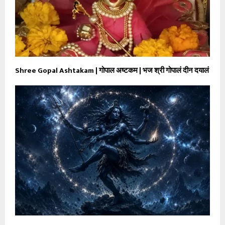
Shree Gopal Ashtakam | गोपाल अष्टकम | भज श्री गोपालं दीन दयालं