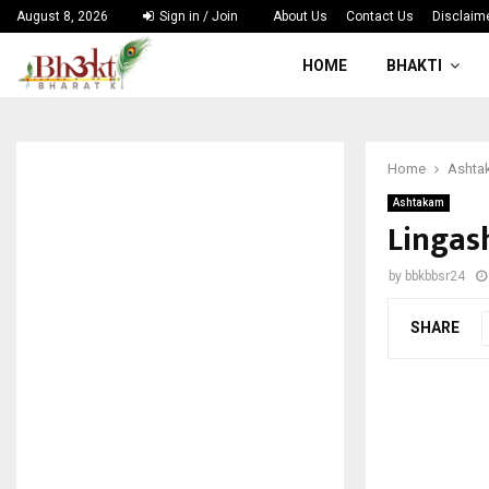
August 8, 2026
Sign in / Join
About Us
Contact Us
Disclaim
HOME
BHAKTI
Home
Ashta
Ashtakam
Lingash
by
bbkbbsr24
SHARE