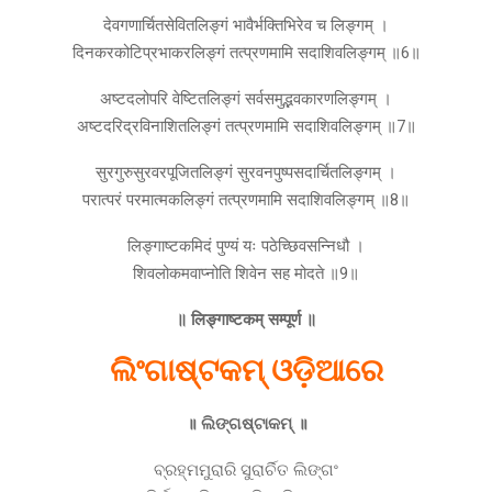
देवगणार्चितसेवितलिङ्गं भावैर्भक्तिभिरेव च लिङ्गम् ।
दिनकरकोटिप्रभाकरलिङ्गं तत्प्रणमामि सदाशिवलिङ्गम् ॥6॥
अष्टदलोपरि वेष्टितलिङ्गं सर्वसमुद्भवकारणलिङ्गम् ।
अष्टदरिद्रविनाशितलिङ्गं तत्प्रणमामि सदाशिवलिङ्गम् ॥7॥
सुरगुरुसुरवरपूजितलिङ्गं सुरवनपुष्पसदार्चितलिङ्गम् ।
परात्परं परमात्मकलिङ्गं तत्प्रणमामि सदाशिवलिङ्गम् ॥8॥
लिङ्गाष्टकमिदं पुण्यं यः पठेच्छिवसन्निधौ ।
शिवलोकमवाप्नोति शिवेन सह मोदते ॥9॥
॥ लिङ्गाष्टकम् सम्पूर्ण ॥
ଲିଂଗାଷ୍ଟକମ୍ ଓଡ଼ିଆରେ
॥ ଲିଙ୍ଗଷ୍ଟାକମ୍ ॥
ବ୍ରହ୍ମମୁରାରି ସୁରାର୍ଚିତ ଲିଙ୍ଗଂ