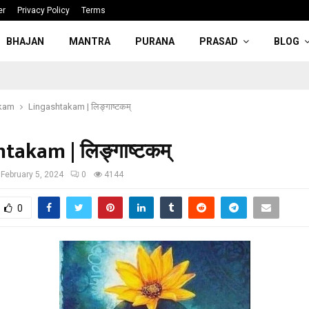
er
Privacy Policy
Terms
BHAJAN
MANTRA
PURANA
PRASAD
BLOG
kam
Lingashtakam | लिङ्गाष्टकम्
takam | लिङ्गाष्टकम्
February 5, 2024
0
4144
0