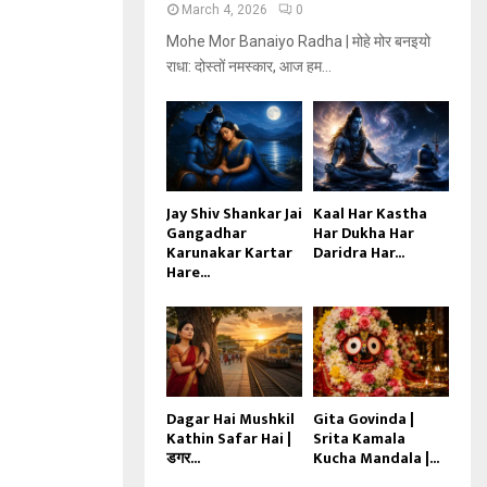
March 4, 2026
0
Mohe Mor Banaiyo Radha | मोहे मोर बनइयो
राधा: दोस्तों नमस्कार, आज हम...
Jay Shiv Shankar Jai
Kaal Har Kastha
Gangadhar
Har Dukha Har
Karunakar Kartar
Daridra Har...
Hare...
Dagar Hai Mushkil
Gita Govinda |
Kathin Safar Hai |
Srita Kamala
डगर...
Kucha Mandala |...