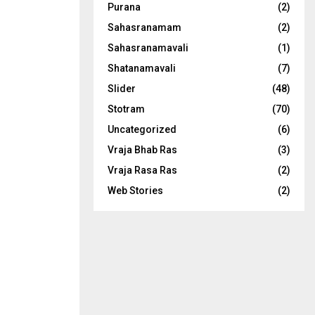
Purana
(2)
Sahasranamam
(2)
Sahasranamavali
(1)
Shatanamavali
(7)
Slider
(48)
Stotram
(70)
Uncategorized
(6)
Vraja Bhab Ras
(3)
Vraja Rasa Ras
(2)
Web Stories
(2)