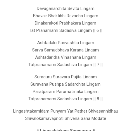
Devaganarchita Sevita Lingam
Bhavair Bhaktibhi Revacha Lingam
Dinakarakoti Prabhakara Lingam
Tat Pranamami Sadasiva Lingam || 6 ||
Ashtadalo Pariveshtia Lingam
Sarva Samudbhava Karana Lingam
Ashtadaridra Vinashana Lingam
Tatpranamami Sadashiva Lingam || 7 ||
Suraguru Suravara Pujita Lingam
Suravana Pushpa Sadarchita Lingam
Paratparam Paramatmaka Lingam
Tatpranamami Sadashiva Lingam || 8 ||
Lingashtakamidam Punyam Yat Pathet Shivasannidhau
Shivalokamavapnoti Shivena Saha Modate
॥ Lingashtakam Sampurna ॥