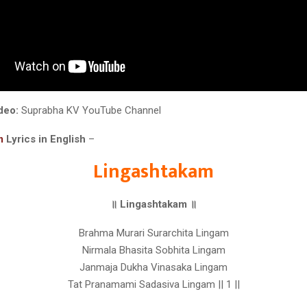
deo:
Suprabha KV YouTube Channel
m
Lyrics in English
–
Lingashtakam
॥ Lingashtakam ॥
Brahma Murari Surarchita Lingam
Nirmala Bhasita Sobhita Lingam
Janmaja Dukha Vinasaka Lingam
Tat Pranamami Sadasiva Lingam || 1 ||