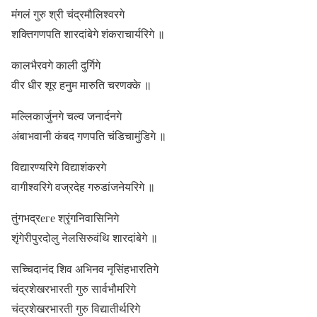
मंगलं गुरु श्री चंद्रमौलिश्वरगे
शक्तिगणपति शारदांबेगे शंकराचार्यरिगे ॥
कालभैरवगे काली दुर्गिगे
वीर धीर शूर हनुम मारुति चरणक्के ॥
मल्लिकार्जुनगे चल्व जनार्दनगे
अंबाभवानी कंबद गणपति चंडिचामुंडिगे ॥
विद्यारण्यरिगे विद्याशंकरगे
वागीश्वरिगे वज्रदेह गरुडांजनेयरिगे ॥
तुंगभद्रеге श्रृंगनिवासिनिगे
शृंगेरीपुरदोलु नेलसिरुवंथि शारदांबेगे ॥
सच्चिदानंद शिव अभिनव नृसिंहभारतिगे
चंद्रशेखरभारती गुरु सार्वभौमरिगे
चंद्रशेखरभारती गुरु विद्यातीर्थरिगे