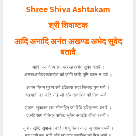
Shree Shiva Ashtakam
श्री शिवाष्टक
आदि अनादि अनंत अखण्ड अभेद सुवेद
बतावै
आदि अनादि अनंत अखण्ड अभेद सुवेद बतावै ।
अलखअगोचररूपमहेस कौ जोगि जती-मुनि ध्यान न पावै ॥
आगम निगम पुराण सबै इतिहास सदा जिनके गुण गावै ।
बडभागी नर नारि सोई जो साँब-सदाशिव कौ नित ध्यावै ॥
सृजन, सुपालन लय लीलाहित जो विधि हरिहररूप बनावै ।
एकहि आप विचित्र अनेक सुबेस बनाईकै लीला रचावैं ॥
सुन्दर सृष्टि सुपालन करिजग पुनिबन काल जु खाय पचावै ।
बड भागी नर-नारि सोई जो सांब सदाशिव कौ नित ध्यावै ॥