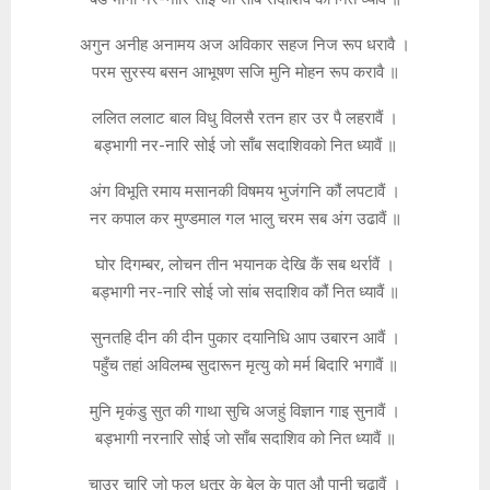
अगुन अनीह अनामय अज अविकार सहज निज रूप धरावै ।
परम सुरस्य बसन आभूषण सजि मुनि मोहन रूप करावै ॥
ललित ललाट बाल विधु विलसै रतन हार उर पै लहरावैं ।
बड्भागी नर-नारि सोई जो साँब सदाशिवको नित ध्यावैं ॥
अंग विभूति रमाय मसानकी विषमय भुजंगनि कौं लपटावैं ।
नर कपाल कर मुण्डमाल गल भालु चरम सब अंग उढावैं ॥
घोर दिगम्बर, लोचन तीन भयानक देखि कैं सब थर्रावैं ।
बड्भागी नर-नारि सोई जो सांब सदाशिव कौं नित ध्यावैं ॥
सुनतहि दीन की दीन पुकार दयानिधि आप उबारन आवैं ।
पहुँच तहां अविलम्ब सुदारून मृत्यु को मर्म बिदारि भगावैं ॥
मुनि मृकंडु सुत की गाथा सुचि अजहुं विज्ञान गाइ सुनावैं ।
बड्भागी नरनारि सोई जो साँब सदाशिव को नित ध्यावैं ॥
चाउर चारि जो फल धतूर के बेल के पात औ पानी चढावैं ।