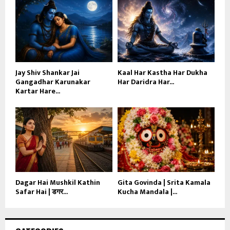
Jay Shiv Shankar Jai
Kaal Har Kastha Har Dukha
Gangadhar Karunakar
Har Daridra Har...
Kartar Hare...
Dagar Hai Mushkil Kathin
Gita Govinda | Srita Kamala
Safar Hai | डगर...
Kucha Mandala |...