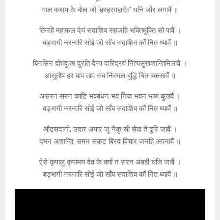
गाल बजाय के बोल जो ‘हरहरमहादेव’ धनि जोर लगावैं ॥
तिनहि महाफल देयं सदाशिव सहजहि भक्तिमुक्ति सो पावैं ।
बड्भागी नरनारि सोई जो साँब सदाशिव कौं नित ध्यावैं ॥
बिनसिन दोषदु:ख दुरति दैन्य दारिद्रयं नित्यसुखशान्तिमिलावैं ।
आसुतोष हर पाप ताप सब निरमल बुद्धि चित बकसावैं ॥
असरन सरन काटि भवबंधन भव निज भवन भव्य बुलावैं ।
बड्भागी नरनारि सोई जो साँब सदाशिव कौं नित ध्यावैं ॥
औढ्सदानी, उदार अपार जु नैकु सी सेवा तें ढुरि जावैं ।
दमन अशान्ति, समन संकट बिरद विचार जनहिं अपनावैं ॥
ऐसे कृपालु कृपामय देव के क्यों न सरन अबही चलि जावैं ।
बड्भागी नरनारि सोई जो साँब सदाशिव कौं नित ध्यावैं ॥