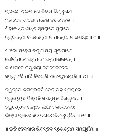
ପ୍ରଭୋ ଶୂଲପାଣେ ବିଭୋ ବିଶ୍ୱନାଥ
ମହାଦେବ ଶଂଭୋ ମହେଶ ତ୍ରିନେତ୍ର ।
ଶିବାକାନ୍ତ ଶାନ୍ତ ସ୍ମରାରେ ପୁରାରେ
ତ୍ୱଦନ୍ୟୋ ବରେଣ୍ୟୋ ନ ମାନ୍ୟୋ ନ ଗଣ୍ୟଃ ॥ ୯ ॥
ଶଂଭୋ ମହେଶ କରୁଣାମୟ ଶୂଲପାଣେ
ଗୌରୀପତେ ପଶୁପତେ ପଶୁପାଶନାଶିନ୍ ।
କାଶୀପତେ କରୁଣୟା ଜଗଦେତଦେକ-
ସ୍ତ୍ୱଂହଂସି ପାସି ବିଦଧାସି ମହେଶ୍ୱରୋଽସି ॥ ୧୦ ॥
ତ୍ୱତ୍ତୋ ଜଗଦ୍ଭବତି ଦେବ ଭବ ସ୍ମରାରେ
ତ୍ୱୟ୍ୟେବ ତିଷ୍ଠତି ଜଗନ୍ମୃଡ ବିଶ୍ୱନାଥ ।
ତ୍ୱୟ୍ୟେବ ଗଚ୍ଛତି ଲୟଂ ଜଗଦେତଦୀଶ
ଲିଙ୍ଗାତ୍ମକେ ହର ଚରାଚରବିଶ୍ୱରୂପିନ୍ ॥ ୧୧ ॥
॥ ଇତି ବେଦସାର ଶିବସ୍ତବ ସ୍ତୋତ୍ରମ ସମ୍ପୂର୍ଣମ୍ ॥