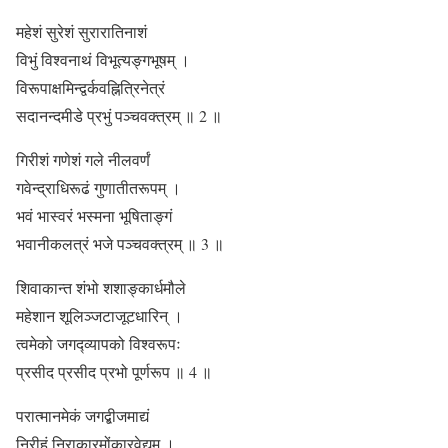
महेशं सुरेशं सुरारातिनाशं
विभुं विश्वनाथं विभूत्यङ्गभूषम् ।
विरूपाक्षमिन्द्वर्कवह्नित्रिनेत्रं
सदानन्दमीडे प्रभुं पञ्चवक्त्रम्
॥ 2 ॥
गिरीशं गणेशं गले नीलवर्णं
गवेन्द्राधिरूढं गुणातीतरूपम् ।
भवं भास्वरं भस्मना भूषिताङ्गं
भवानीकलत्रं भजे पञ्चवक्त्रम्
॥ 3 ॥
शिवाकान्त शंभो शशाङ्कार्धमौले
महेशान शूलिञ्जटाजूटधारिन् ।
त्वमेको जगद्व्यापको विश्वरूपः
प्रसीद प्रसीद प्रभो पूर्णरूप
॥ 4 ॥
परात्मानमेकं जगद्बीजमाद्यं
निरीहं निराकारमोंकारवेद्यम् ।