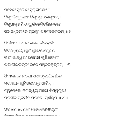
ମହେଶଂ ସୁରେଶଂ ସୁରାରାତିନାଶଂ
ବିଭୁଂ ବିଶ୍ୱନାଥଂ ବିଭୂତ୍ୟଙ୍ଗଭୂଷମ୍ ।
ବିରୂପାକ୍ଷମିନ୍ଦ୍ୱର୍କବହ୍ନିତ୍ରିନେତ୍ରଂ
ସଦାନନ୍ଦମୀଡେ ପ୍ରଭୁଂ ପଞ୍ଚବକ୍ତ୍ରମ୍ ॥ ୨ ॥
ଗିରୀଶଂ ଗଣେଶଂ ଗଲେ ନୀଲବର୍ଣଂ
ଗବେନ୍ଦ୍ରାଧିରୂଢଂ ଗୁଣାତୀତରୂପମ୍ ।
ଭବଂ ଭାସ୍ୱରଂ ଭସ୍ମନା ଭୂଷିତାଙ୍ଗଂ
ଭବାନୀକଲତ୍ରଂ ଭଜେ ପଞ୍ଚବକ୍ତ୍ରମ୍ ॥ ୩ ॥
ଶିବାକାନ୍ତ ଶଂଭୋ ଶଶାଙ୍କାର୍ଧମୌଲେ
ମହେଶାନ ଶୂଲିଞ୍ଜଟାଜୂଟଧାରିନ୍ ।
ତ୍ୱମେକୋ ଜଗଦ୍ୱ୍ୟାପକୋ ବିଶ୍ୱରୂପଃ
ପ୍ରସୀଦ ପ୍ରସୀଦ ପ୍ରଭୋ ପୂର୍ଣରୂପ ॥ ୪ ॥
ପରାତ୍ମାନମେକଂ ଜଗଦ୍ବୀଜମାଦ୍ୟଂ