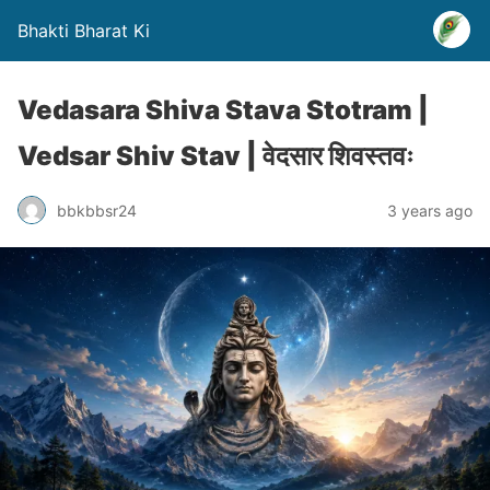
Bhakti Bharat Ki
Vedasara Shiva Stava Stotram |
Vedsar Shiv Stav | वेदसार शिवस्तवः
bbkbbsr24
3 years ago