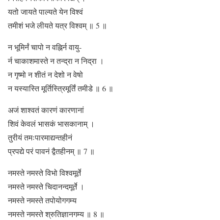
यतो जायते पाल्यते येन विश्वं
तमीशं भजे लीयते यत्र विश्वम्
॥ 5 ॥
न भूमिर्नं चापो न वह्निर्न वायु-
र्न चाकाशमास्ते न तन्द्रा न निद्रा ।
न गृष्मो न शीतं न देशो न वेषो
न यस्यास्ति मूर्तिस्त्रिमूर्तिं तमीडे
॥ 6 ॥
अजं शाश्वतं कारणं कारणानां
शिवं केवलं भासकं भासकानाम् ।
तुरीयं तमःपारमाद्यन्तहीनं
प्रपद्ये परं पावनं द्वैतहीनम्
॥ 7 ॥
नमस्ते नमस्ते विभो विश्वमूर्ते
नमस्ते नमस्ते चिदानन्दमूर्ते ।
नमस्ते नमस्ते तपोयोगगम्य
नमस्ते नमस्ते श्रुतिज्ञानगम्य
॥ 8 ॥