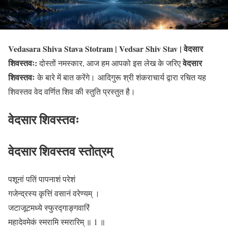
Vedasara Shiva Stava Stotram | Vedsar Shiv Stav | वेदसार
शिवस्तवः:
वेदसार
दोस्तों नमस्कार, आज हम आपको इस लेख के जरिए
शिवस्तवः
के बारे में बात करेंगे। आदिगुरू श्री शंकराचार्य द्वारा रचित यह
शिवस्तव वेद वर्णित शिव की स्तुति प्रस्तुत है।
वेदसार शिवस्तवः
वेदसार शिवस्तव स्तोत्रम्
पशूनां पतिं पापनाशं परेशं
गजेन्द्रस्य कृत्तिं वसानं वरेण्यम् ।
जटाजूटमध्ये स्फुरद्गाङ्गवारिं
महादेवमेकं स्मरामि स्मरारिम्
॥ 1 ॥