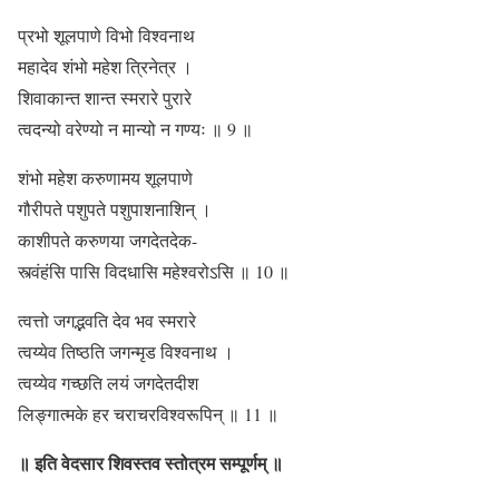
प्रभो शूलपाणे विभो विश्वनाथ
महादेव शंभो महेश त्रिनेत्र ।
शिवाकान्त शान्त स्मरारे पुरारे
त्वदन्यो वरेण्यो न मान्यो न गण्यः
॥ 9 ॥
शंभो महेश करुणामय शूलपाणे
गौरीपते पशुपते पशुपाशनाशिन् ।
काशीपते करुणया जगदेतदेक-
स्त्वंहंसि पासि विदधासि महेश्वरोऽसि
॥ 10 ॥
त्वत्तो जगद्भवति देव भव स्मरारे
त्वय्येव तिष्ठति जगन्मृड विश्वनाथ ।
त्वय्येव गच्छति लयं जगदेतदीश
लिङ्गात्मके हर चराचरविश्वरूपिन्
॥ 11 ॥
॥ इति वेदसार शिवस्तव स्तोत्रम सम्पूर्णम् ॥