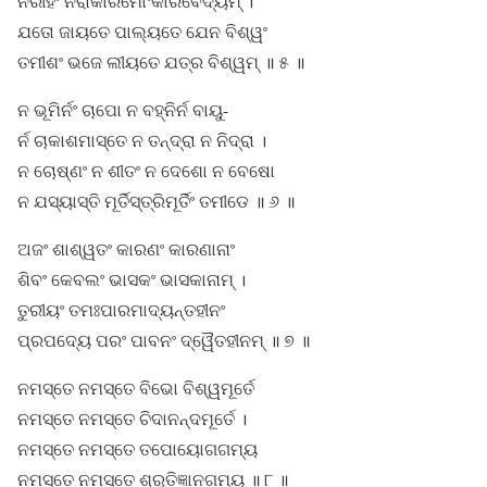
ନିରୀହଂ ନିରାକାରମୋଂକାରବେଦ୍ୟମ୍ ।
ଯତୋ ଜାୟତେ ପାଲ୍ୟତେ ଯେନ ବିଶ୍ୱଂ
ତମୀଶଂ ଭଜେ ଲୀୟତେ ଯତ୍ର ବିଶ୍ୱମ୍ ॥ ୫ ॥
ନ ଭୂମିର୍ନଂ ଚାପୋ ନ ବହ୍ନିର୍ନ ବାୟୁ-
ର୍ନ ଚାକାଶମାସ୍ତେ ନ ତନ୍ଦ୍ରା ନ ନିଦ୍ରା ।
ନ ଚୋଷ୍ଣଂ ନ ଶୀତଂ ନ ଦେଶୋ ନ ବେଷୋ
ନ ଯସ୍ୟାସ୍ତି ମୂର୍ତିସ୍ତ୍ରିମୂର୍ତିଂ ତମୀଡେ ॥ ୬ ॥
ଅଜଂ ଶାଶ୍ୱତଂ କାରଣଂ କାରଣାନାଂ
ଶିବଂ କେବଲଂ ଭାସକଂ ଭାସକାନାମ୍ ।
ତୁରୀୟଂ ତମଃପାରମାଦ୍ୟନ୍ତହୀନଂ
ପ୍ରପଦ୍ୟେ ପରଂ ପାବନଂ ଦ୍ୱୈତହୀନମ୍ ॥ ୭ ॥
ନମସ୍ତେ ନମସ୍ତେ ବିଭୋ ବିଶ୍ୱମୂର୍ତେ
ନମସ୍ତେ ନମସ୍ତେ ଚିଦାନନ୍ଦମୂର୍ତେ ।
ନମସ୍ତେ ନମସ୍ତେ ତପୋୟୋଗଗମ୍ୟ
ନମସ୍ତେ ନମସ୍ତେ ଶ୍ରୁତିଜ୍ଞାନଗମ୍ୟ ॥ ୮ ॥