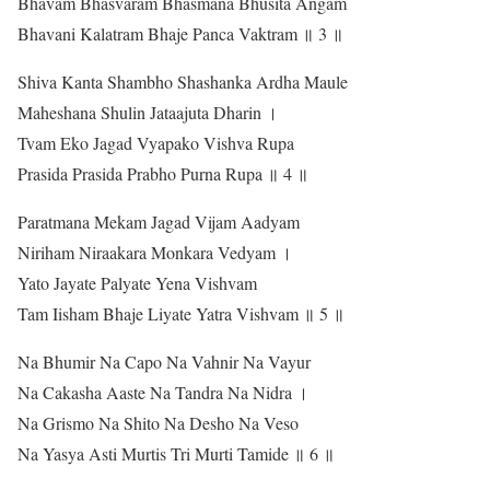
Bhavam Bhasvaram Bhasmana Bhusita Angam
Bhavani Kalatram Bhaje Panca Vaktram ॥ 3 ॥
Shiva Kanta Shambho Shashanka Ardha Maule
Maheshana Shulin Jataajuta Dharin ।
Tvam Eko Jagad Vyapako Vishva Rupa
Prasida Prasida Prabho Purna Rupa ॥ 4 ॥
Paratmana Mekam Jagad Vijam Aadyam
Niriham Niraakara Monkara Vedyam ।
Yato Jayate Palyate Yena Vishvam
Tam Iisham Bhaje Liyate Yatra Vishvam ॥ 5 ॥
Na Bhumir Na Capo Na Vahnir Na Vayur
Na Cakasha Aaste Na Tandra Na Nidra ।
Na Grismo Na Shito Na Desho Na Veso
Na Yasya Asti Murtis Tri Murti Tamide ॥ 6 ॥