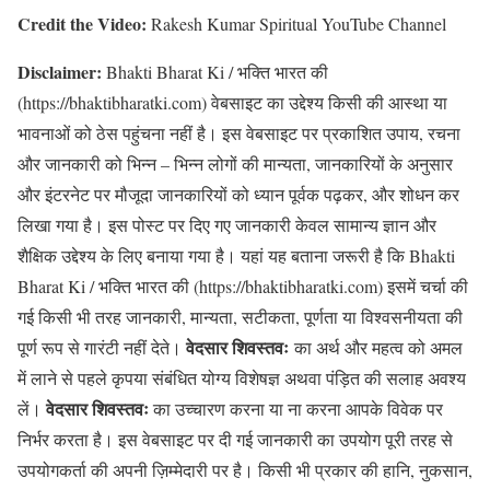
Credit the Video:
Rakesh Kumar Spiritual YouTube Channel
Disclaimer:
Bhakti Bharat Ki / भक्ति भारत की
(https://bhaktibharatki.com) वेबसाइट का उद्देश्य किसी की आस्था या
भावनाओं को ठेस पहुंचना नहीं है। इस वेबसाइट पर प्रकाशित उपाय, रचना
और जानकारी को भिन्न – भिन्न लोगों की मान्यता, जानकारियों के अनुसार
और इंटरनेट पर मौजूदा जानकारियों को ध्यान पूर्वक पढ़कर, और शोधन कर
लिखा गया है। इस पोस्ट पर दिए गए जानकारी केवल सामान्य ज्ञान और
शैक्षिक उद्देश्य के लिए बनाया गया है। यहां यह बताना जरूरी है कि Bhakti
Bharat Ki / भक्ति भारत की (https://bhaktibharatki.com) इसमें चर्चा की
गई किसी भी तरह जानकारी, मान्यता, सटीकता, पूर्णता या विश्वसनीयता की
वेदसार शिवस्तवः
पूर्ण रूप से गारंटी नहीं देते।
का अर्थ और महत्व को अमल
में लाने से पहले कृपया संबंधित योग्य विशेषज्ञ अथवा पंड़ित की सलाह अवश्य
वेदसार शिवस्तवः
लें।
का उच्चारण करना या ना करना आपके विवेक पर
निर्भर करता है। इस वेबसाइट पर दी गई जानकारी का उपयोग पूरी तरह से
उपयोगकर्ता की अपनी ज़िम्मेदारी पर है। किसी भी प्रकार की हानि, नुकसान,