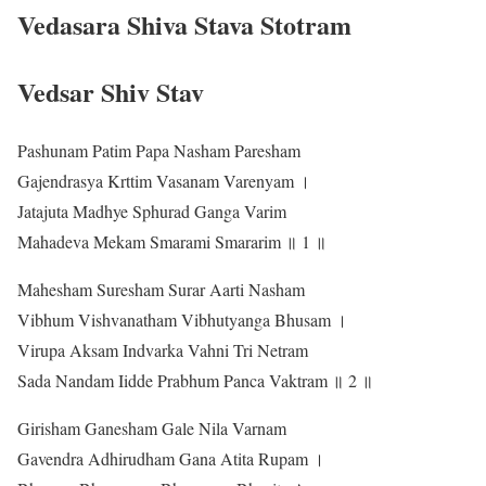
Vedasara Shiva Stava Stotram
Vedsar Shiv Stav
Pashunam Patim Papa Nasham Paresham
Gajendrasya Krttim Vasanam Varenyam ।
Jatajuta Madhye Sphurad Ganga Varim
Mahadeva Mekam Smarami Smararim ॥ 1 ॥
Mahesham Suresham Surar Aarti Nasham
Vibhum Vishvanatham Vibhutyanga Bhusam ।
Virupa Aksam Indvarka Vahni Tri Netram
Sada Nandam Iidde Prabhum Panca Vaktram ॥ 2 ॥
Girisham Ganesham Gale Nila Varnam
Gavendra Adhirudham Gana Atita Rupam ।