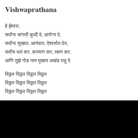
Vishwaprathana
हे ईश्वरा,
सर्वांना चांगली बुध्दी दे, आरोग्य दे,
सर्वांना सुखात, आनंदात, ऐश्वर्यात ठेव,
सर्वांच भलं कर, कल्याण कर, रक्षण कर,
आणि तुझे गोड नाम मुखात अखंड राहू दे
विठ्ठल विठ्ठल विठ्ठल विठ्ठल
विठ्ठल विठ्ठल विठ्ठल विठ्ठल
विठ्ठल विठ्ठल विठ्ठल विठ्ठल