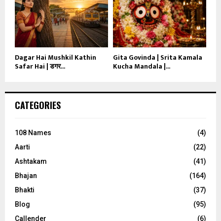
Dagar Hai Mushkil Kathin
Gita Govinda | Srita Kamala
Safar Hai | डगर...
Kucha Mandala |...
CATEGORIES
108 Names
(4)
Aarti
(22)
Ashtakam
(41)
Bhajan
(164)
Bhakti
(37)
Blog
(95)
Callender
(6)