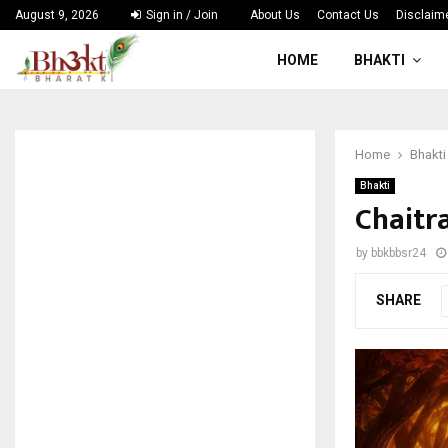
August 9, 2026
Sign in / Join
About Us
Contact Us
Disclaim
HOME
BHAKTI
Home
Bhakti
Bhakti
Chaitra 
by
bbkbbsr24
SHARE