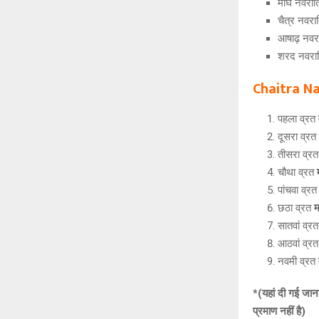
माघ नवरात
चैत्र नवरा
आषाढ़ नवर
शरद नवरात
Chaitra Na
पहला व्रत
दूसरा व्रत
तीसरा व्र
चौथा व्रत
पांचवा व्र
छठा व्रत
म
सातवां व्र
आठवां व्र
नवमी व्रत
*(यहां दी गई जान
प्रमाण नहीं है)