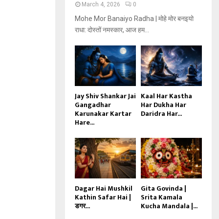
March 4, 2026
0
Mohe Mor Banaiyo Radha | मोहे मोर बनइयो
राधा: दोस्तों नमस्कार, आज हम...
Jay Shiv Shankar Jai
Kaal Har Kastha
Gangadhar
Har Dukha Har
Karunakar Kartar
Daridra Har...
Hare...
Dagar Hai Mushkil
Gita Govinda |
Kathin Safar Hai |
Srita Kamala
डगर...
Kucha Mandala |...