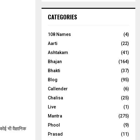
CATEGORIES
108 Names
(4)
Aarti
(22)
Ashtakam
(41)
Bhajan
(164)
Bhakti
(37)
Blog
(95)
Callender
(6)
Chalisa
(25)
Live
(1)
Mantra
(275)
Phool
(9)
कोई भी वैज्ञानिक
Prasad
(11)