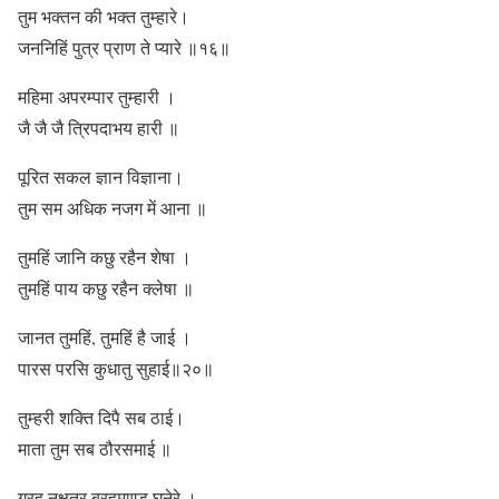
तुम भक्तन की भक्त तुम्हारे।
जननिहिं पुत्र प्राण ते प्यारे ॥१६॥
महिमा अपरम्पार तुम्हारी ।
जै जै जै त्रिपदाभय हारी ॥
पूरित सकल ज्ञान विज्ञाना।
तुम सम अधिक नजग में आना ॥
तुमहिं जानि कछु रहैन शेषा ।
तुमहिं पाय कछु रहैन क्लेषा ॥
जानत तुमहिं, तुमहिं है जाई ।
पारस परसि कुधातु सुहाई॥२०॥
तुम्हरी शक्ति दिपै सब ठाई।
माता तुम सब ठौरसमाई ॥
ग्रह नक्षत्र ब्रहमाण्ड घनेरे ।