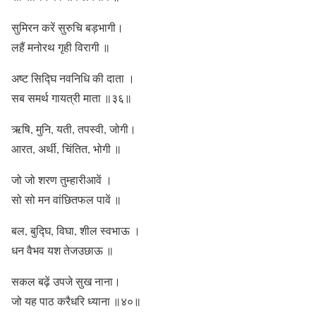
सुमिरन करें सुरुचि बड़भागी।
लहैं मनोरथ गृही विरागी ॥
अष्ट सिद्घि नवनिधि की दाता ।
सब समर्थ गायत्री माता ॥३६॥
ऋषि, मुनि, यती, तपस्वी, जोगी।
आरत, अर्थी, चिंतित, भोगी ॥
जो जो शरण तुम्हारीआवें ।
सो सो मन वांछितफल पावें ॥
बल, बुद्घि, विघा, शील स्वभाऊ ।
धन वैभव यश तेजउछाऊ ॥
सकल बढ़ें उपजे सुख नाना।
जो यह पाठ करैधरि ध्याना ॥४०॥