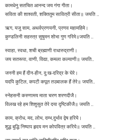
कामधेनु सतचित आनन्द जय गंगा गीता।
सविता की शाश्वती, शक्तितुम सावित्री सीता॥ जयति ..
ऋग, यजु साम, अथर्वप्रणयनी, प्रणव महामहिमे।
कुण्डलिनी सहस्त्र सुषुमन शोभा गुण गरिमे॥जयति ..
स्वाहा, स्वधा, शची ब्रह्माणी राधारुद्राणी।
जय सतरूपा, वाणी, विद्या, कमला कल्याणी॥ जयति..
जननी हम हैं दीन-हीन, दु:ख-दरिद्र के घेरे।
यदपि कुटिल, कपटी कपूत तउबालक हैं तेरे॥ जयति..
स्नेहसनी करुणामय माता चरण शरणदीजै।
विलख रहे हम शिशुसुत तेरे दया दृष्टिकीजै॥ जयति ..
काम, क्रोध, मद, लोभ, दम्भ,दुर्भाव द्वेष हरिये।
शुद्ध बुद्धि निष्पाप हृदय मन कोपवित्र करिये॥ जयति ..