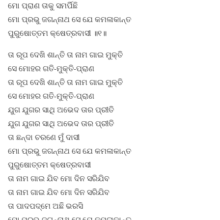
ମୋ ପ୍ରାଣ ତାକୁ ସମର୍ପିଛି
ମୋ ପ୍ରଭୁ ଜଗନ୍ନାଥ ସେ ଯେ କମଳାକାନ୍ତ
ପୁରୁଷୋତ୍ତମ କ୍ଷେତ୍ରବାସୀ ॥୧॥
ତା ରୂପ ଦେଖି ଶାନ୍ତି ତା ନାମ ଗାଇ ମୁକ୍ତି
ସେ ମୋହର ଗତି-ମୁକ୍ତି-ପ୍ରାଣ
ତା ରୂପ ଦେଖି ଶାନ୍ତି ତା ନାମ ଗାଇ ମୁକ୍ତି
ସେ ମୋହର ଗତି-ମୁକ୍ତି-ପ୍ରାଣ
ଯୁଗ ଯୁଗର ସାଥି ଅଭେଦ ତାର ପ୍ରୀତି
ଯୁଗ ଯୁଗର ସାଥି ଅଭେଦ ତାର ପ୍ରୀତି
ତା ଛନ୍ଦା ଚରଣେ ମୁଁ ଦାସୀ
ମୋ ପ୍ରଭୁ ଜଗନ୍ନାଥ ସେ ଯେ କମଳାକାନ୍ତ
ପୁରୁଷୋତ୍ତମ କ୍ଷେତ୍ରବାସୀ
ତା ନାମ ଗାଇ ଯିବ ମୋ ଦିନ ସରିଯିବ
ତା ନାମ ଗାଇ ଯିବ ମୋ ଦିନ ସରିଯିବ
ତା ପାଦପଦ୍ମେ ଅଛି ଭରସି
ମୋ ପ୍ରଭୁ ଜଗନ୍ନାଥ ସେ ଯେ କମଳାକାନ୍ତ