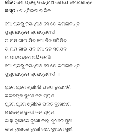
ଗୀତ :
ମୋ ପ୍ରଭୁ ଜଗନ୍ନାଥ ସେ ଯେ କମଳାକାନ୍ତ
କଣ୍ଠ :
ଶାନ୍ତିଲତା ବାରିକ
ମୋ ପ୍ରଭୁ ଜଗନ୍ନାଥ ସେ ଯେ କମଳାକାନ୍ତ
ପୁରୁଷୋତ୍ତମ କ୍ଷେତ୍ରବାସୀ
ତା ନାମ ଗାଇ ଯିବ ମୋ ଦିନ ସରିଯିବ
ତା ନାମ ଗାଇ ଯିବ ମୋ ଦିନ ସରିଯିବ
ତା ପାଦପଦ୍ମେ ଅଛି ଭରସି
ମୋ ପ୍ରଭୁ ଜଗନ୍ନାଥ ସେ ଯେ କମଳାକାନ୍ତ
ପୁରୁଷୋତ୍ତମ କ୍ଷେତ୍ରବାସୀ ॥
ଯୁଗେ ଯୁଗେ ଶ୍ରୀହରି ଭକତ ଦୁଃଖହାରି
ଭକତଙ୍କ ଦୁଃଖୀ-ଜନ-ପ୍ରାଣ
ଯୁଗେ ଯୁଗେ ଶ୍ରୀହରି ଭକତ ଦୁଃଖହାରି
ଭକତଙ୍କ ଦୁଃଖୀ-ଜନ-ପ୍ରାଣ
କାହା ଦୁଃଖରେ ଦୁଃଖୀ କାହା ସୁଖରେ ସୁଖୀ
କାହା ଦୁଃଖରେ ଦୁଃଖୀ କାହା ସୁଖରେ ସୁଖୀ