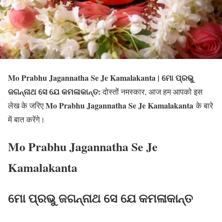
Mo Prabhu Jagannatha Se Je Kamalakanta | ମୋ ପ୍ରଭୁ
ଜଗନ୍ନାଥ ସେ ଯେ କମଳାକାନ୍ତ:
दोस्तों नमस्कार, आज हम आपको इस
Mo Prabhu Jagannatha Se Je Kamalakanta
लेख के जरिए
के बारे
में बात करेंगे।
Mo Prabhu Jagannatha Se Je
Kamalakanta
ମୋ ପ୍ରଭୁ ଜଗନ୍ନାଥ ସେ ଯେ କମଳାକାନ୍ତ