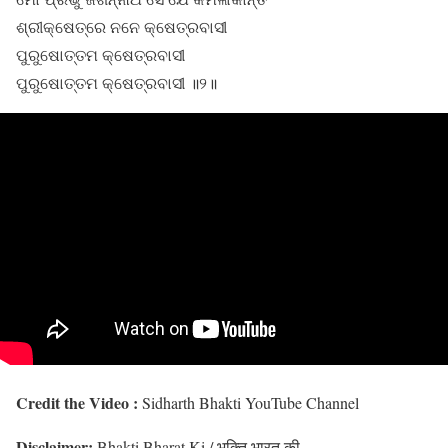
ଶ୍ରୀକ୍ଷେତ୍ରେ ନନେ କ୍ଷେତ୍ରବାସୀ
ପୁରୁଷୋତ୍ତମ କ୍ଷେତ୍ରବାସୀ
ପୁରୁଷୋତ୍ତମ କ୍ଷେତ୍ରବାସୀ ॥୨॥
Credit the Video :
Sidharth Bhakti YouTube Channel
Disclaimer:
Bhakti Bharat Ki / भक्ति भारत की