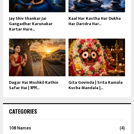
Jay Shiv Shankar Jai
Kaal Har Kastha Har Dukha
Gangadhar Karunakar
Har Daridra Har...
Kartar Hare...
Dagar Hai Mushkil Kathin
Gita Govinda | Srita Kamala
Safar Hai | डगर...
Kucha Mandala |...
CATEGORIES
108 Names
(4)