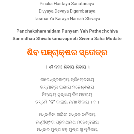
Pinaka Hastaya Sanatanaya
Divyaya Devaya Digambaraya
Tasmai Ya Karaya Namah Shivaya
Panchaksharamidam Punyam Yah Pathechchiva
Sannidhau Shivalokamavapnoti Sivena Saha Modate
ଶିବ ପଞ୍ଚାକ୍ଷର ସ୍ତୋତ୍ର
। ॐ ନମଃ ଶିବାୟ ଶିବାୟ ।
ନାଗେନ୍ଦ୍ରହାରାୟ ତ୍ରିଲୋଚନାୟ
ଭସ୍ମାଙ୍ଗ ରାଗାୟ ମହେଶ୍ଵରାୟ
ନିତ୍ୟାୟ ସୁଦ୍ଧାୟ ଦିଗମ୍ବରାୟ
ତସ୍ମୈ
“ନ”
କାରାୟ ନମଃ ଶିବାୟ । ୧ ।
ମନ୍ଦାକିନୀ ସଲିଲ ଚନ୍ଦନ ଚର୍ଚିତାୟ
ନନ୍ଦୀଶ୍ଵର ପ୍ରମଥନାଥ ମହେଶ୍ଵରାୟ
ମନ୍ଦାର ପୁଷ୍ପ ବହୁ ପୁଷ୍ପ ସୁ ପୂଜିତାୟ