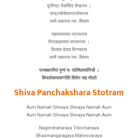
मूनीन्द्र देवार्चिता शेखराय ।
चन्द्रार्कवैश्वानरलोचनाय
तस्मै वकाराय नमः शिवाय
यज्ञस्वरूपाय जटाधराय
पिनाकहस्ताय सनातनाय ।
दिव्याय देवाय दिगम्बराय
तस्मै यकाराय नमः शिवाय
पञ्चाक्षरमिदं पुण्यं यः पठेच्छिवसंनिधौ ।
शिवलोकमावाप्नोति शिवेन सह मोदते
Shiva Panchakshara Stotram
Aum Namah Shivaya Shivaya Namah Aum
Aum Namah Shivaya Shivaya Namah Aum
Nagendraharaya Trilochanaya
Bhasmangaragaya Mahesvaraya