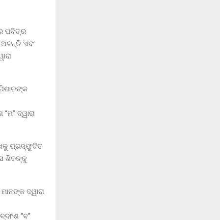
ର ପବିତ୍ର
ର ଅଟନ୍ତି ଏବଂ
ୱାରା
 ପିଶାଚଙ୍କ
 “ମ” ଦ୍ୱାରା
କୁ ପ୍ରସ୍ଫୁଟିତ
 ଶିବଙ୍କୁ
ମାନଙ୍କ ଦ୍ୱାରା
ବ୍ଦାଂଶ “ବ”