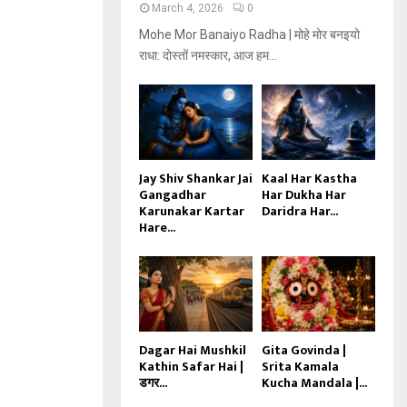
March 4, 2026
0
Mohe Mor Banaiyo Radha | मोहे मोर बनइयो
राधा: दोस्तों नमस्कार, आज हम...
Jay Shiv Shankar Jai
Kaal Har Kastha
Gangadhar
Har Dukha Har
Karunakar Kartar
Daridra Har...
Hare...
Dagar Hai Mushkil
Gita Govinda |
Kathin Safar Hai |
Srita Kamala
डगर...
Kucha Mandala |...