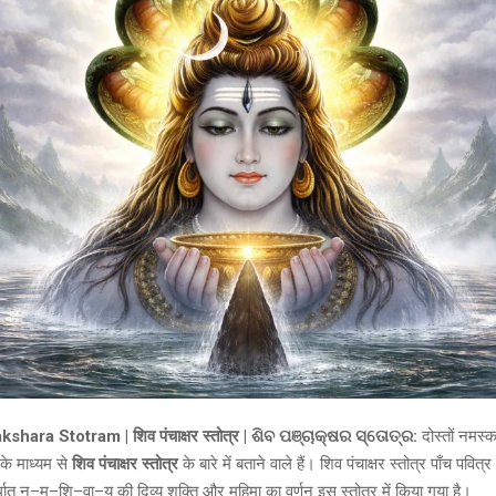
hara Stotram | शिव पंचाक्षर स्तोत्र | ଶିବ ପଞ୍ଚାକ୍ଷର ସ୍ତୋତ୍ର:
दोस्तों नमस
के माध्यम से
शिव पंचाक्षर स्तोत्र
के बारे में बताने वाले हैं। शिव पंचाक्षर स्तोत्र पाँच पवित्र
्थात् न–म–शि–वा–य की दिव्य शक्ति और महिमा का वर्णन इस स्तोत्र में किया गया है।