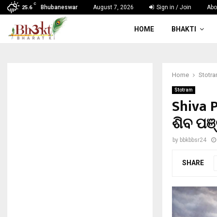
C
Bhubaneswar
August 7, 2026
Sign in / Join
Abo
25.6
HOME
BHAKTI
Home
Stotr
Stotram
Shiva P
ଶିବ ପଞ
by
bbkbbsr24
SHARE