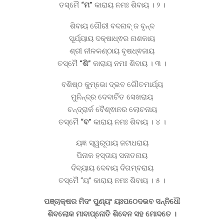
ତସ୍ମୈ
“ମ”
କାରାୟ ନମଃ ଶିବାୟ । ୨ ।
ଶିବାୟ ଗୌରୀ ବଦନାବ୍ ଜ ବୃନ୍ଦ
ସୂର୍ଯ୍ୟାୟ ଦକ୍ଷାଧ୍ଵର ନାଶକାୟ
ଶ୍ରୀ ନୀଳକଣ୍ଠାୟ ବୃଷଧ୍ଵଜାୟ
ତସ୍ମୈ
“ଶି”
କାରାୟ ନମଃ ଶିବାୟ । ୩ ।
ବଶିଷ୍ଠ କୁମ୍ଭୋ ଦ୍ଭବ ଗୌତମାର୍ଯ୍ୟ
ମୁନିନ୍ଦ୍ର ଦେବାର୍ଚିତ ସେଖରାୟ
ଚନ୍ଦ୍ରାର୍କ ବୈଶ୍ଵାନର ଲୋଚନାୟ
ତସ୍ମୈ
“ବ”
କାରାୟ ନମଃ ଶିବାୟ । ୪ ।
ୟଜ୍ଞ ସ୍ୱରୂପାୟ ଜଟାଧରାୟ
ପିନାକ ହସ୍ତାୟ ସନାତନାୟ
ଦିବ୍ୟାୟ ଦେବାୟ ଦିଗମ୍ବରାୟ
ତସ୍ମୈ “ୟ” କାରାୟ ନମଃ ଶିବାୟ । ୫ ।
ପଞ୍ଚାକ୍ଷର ମିଦଂ ପୁଣ୍ୟଂ ୟଃପଠେଦଭବ ସନ୍ନିଧୌ
ଶିବଲୋକ ମାବାପ୍ନୋତି ଶିବେନ ସହ ମୋଦତେ ।