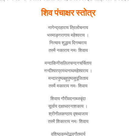
शिव पंचाक्षर स्तोत्र
नागेन्द्रहाराय त्रिलोचनाय
भस्माङ्गरागाय महेश्वराय ।
नित्याय शुद्धाय दिगम्बराय
तस्मै नकाराय नमः शिवाय
मन्दाकिनीसलिलचन्दनचर्चिताय
नन्दीश्वरप्रमथनाथमहेश्वराय ।
मन्दारपुष्पबहुपुष्पसुपूजिताय
तस्मै मकाराय नमः शिवाय
शिवाय गौरीवदनाब्जबृंदा
सूर्याय दक्षाध्वरनाशकाय ।
श्रीनीलकण्ठाय वृषध्वजाय
तस्मै शिकाराय नमः शिवाय
वशिष्ठकुम्भोद्भवगौतमार्य