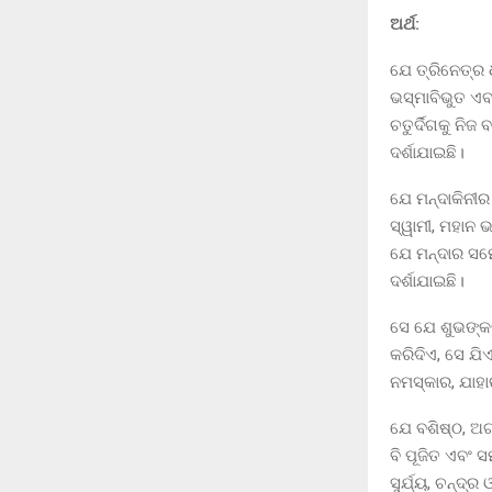
ଅର୍ଥ:
ଯେ ତ୍ରିନେତ୍ର 
ଭସ୍ମାବିଭୁତ ଏବଂ
ଚତୁର୍ଦିଗକୁ ନିଜ 
ଦର୍ଶାଯାଇଛି।
ଯେ ମନ୍ଦାକିନୀର
ସ୍ୱାମୀ, ମହାନ 
ଯେ ମନ୍ଦାର ସମେତ
ଦର୍ଶାଯାଇଛି।
ସେ ଯେ ଶୁଭଙ୍କ
କରିଦିଏ, ସେ ଯି
ନମସ୍କାର, ଯାହାଙ୍
ଯେ ବଶିଷ୍ଠ, ଅଗ
ବି ପୂଜିତ ଏବଂ ସ
ସୁର୍ଯ୍ୟ, ଚନ୍ଦ୍