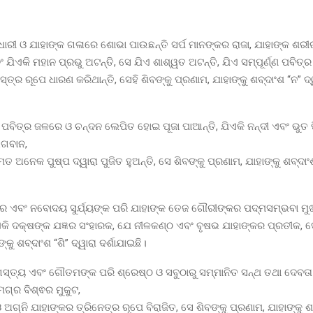
ଧାରୀ ଓ ଯାହାଙ୍କ ଗଳାରେ ଶୋଭା ପାଉଛନ୍ତି ସର୍ପ ମାନଙ୍କର ରାଜା, ଯାହାଙ୍କ ଶରୀ
 ଯିଏକି ମହାନ ପ୍ରଭୁ ଅଟନ୍ତି, ସେ ଯିଏ ଶାଶ୍ୱତ ଅଟନ୍ତି, ଯିଏ ସମ୍ପୂର୍ଣ୍ଣ ପବିତ୍
ବସ୍ତ୍ର ରୂପେ ଧାରଣ କରିଥାନ୍ତି, ସେହି ଶିବଙ୍କୁ ପ୍ରଣାମ, ଯାହାଙ୍କୁ ଶବ୍ଦାଂଶ “ନ” ଦ୍
 ପବିତ୍ର ଜଳରେ ଓ ଚନ୍ଦନ ଲେପିତ ହୋଇ ପୂଜା ପାଆନ୍ତି, ଯିଏକି ନନ୍ଦୀ ଏବଂ ଭୁତ
ଭଗବାନ,
 ଅନେକ ପୁଷ୍ପ ଦ୍ୱାରା ପୁଜିତ ହୁଅନ୍ତି, ସେ ଶିବଙ୍କୁ ପ୍ରଣାମ, ଯାହାଙ୍କୁ ଶବ୍ଦାଂଶ
ର ଏବଂ ନବୋଦୟ ସୁର୍ଯ୍ୟଙ୍କ ପରି ଯାହାଙ୍କ ତେଜ ଗୌରୀଙ୍କର ପଦ୍ମସମ୍ଭବା ମୁଖ
ଏକି ଦକ୍ଷଙ୍କ ଯଜ୍ଞର ସଂହାରକ, ଯେ ନୀଳକଣ୍ଠ ଏବଂ ବୃଷଭ ଯାହାଙ୍କର ପ୍ରତୀକ, ସେ
କୁ ଶବ୍ଦାଂଶ “ଶି” ଦ୍ୱାରା ଦର୍ଶାଯାଇଛି।
ସ୍ତ୍ୟ ଏବଂ ଗୌତମଙ୍କ ପରି ଶ୍ରେଷ୍ଠ ଓ‌ ସବୁଠାରୁ ସମ୍ମାନିତ ସନ୍ଥ ତଥା ଦେବତା 
ମଗ୍ର ବିଶ୍ଵର ମୁକୁଟ,
ର ଓ ଅଗ୍ନି ଯାହାଙ୍କର ତ୍ରିନେତ୍ର ରୂପେ ବିରାଜିତ, ସେ ଶିବଙ୍କୁ ପ୍ରଣାମ, ଯାହାଙ୍କୁ ଶ