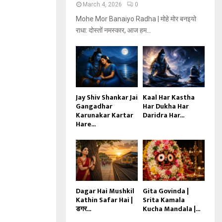
March 4, 2026
0
Mohe Mor Banaiyo Radha | मोहे मोर बनइयो
राधा: दोस्तों नमस्कार, आज हम...
Jay Shiv Shankar Jai
Kaal Har Kastha
Gangadhar
Har Dukha Har
Karunakar Kartar
Daridra Har...
Hare...
Dagar Hai Mushkil
Gita Govinda |
Kathin Safar Hai |
Srita Kamala
डगर...
Kucha Mandala |...