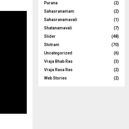
Purana
(2)
Sahasranamam
(2)
Sahasranamavali
(1)
Shatanamavali
(7)
Slider
(48)
Stotram
(70)
Uncategorized
(6)
Vraja Bhab Ras
(3)
Vraja Rasa Ras
(2)
Web Stories
(2)