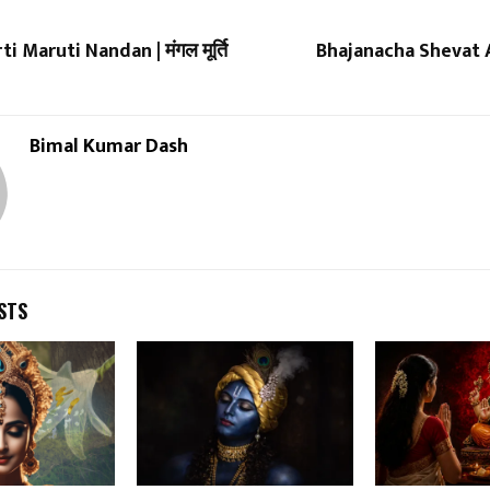
 Maruti Nandan | मंगल मूर्ति
Bhajanacha Shevat A
Bimal Kumar Dash
STS