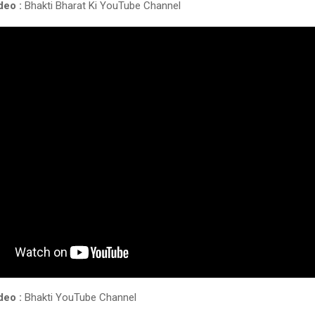
deo :
Bhakti Bharat Ki YouTube Channel
deo :
Bhakti YouTube Channel