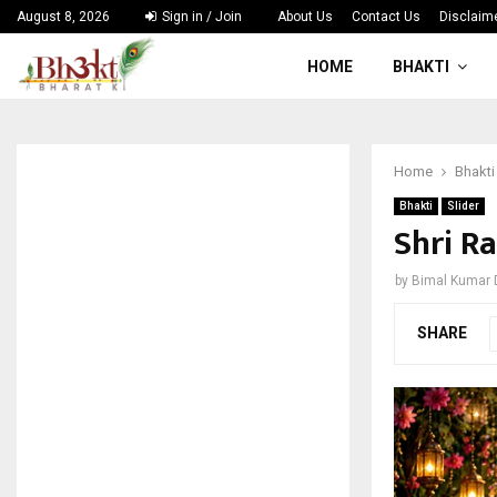
August 8, 2026
Sign in / Join
About Us
Contact Us
Disclaim
HOME
BHAKTI
Home
Bhakti
Bhakti
Slider
Shri Ra
by
Bimal Kumar
SHARE