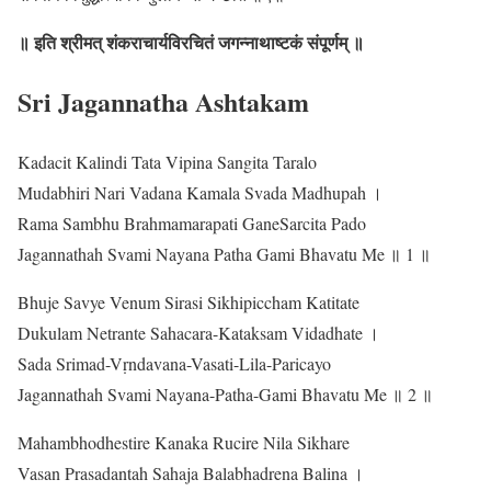
॥ इति श्रीमत् शंकराचार्यविरचितं जगन्नाथाष्टकं संपूर्णम् ॥
Sri Jagannatha Ashtakam
Kadacit Kalindi Tata Vipina Sangita Taralo
Mudabhiri Nari Vadana Kamala Svada Madhupah ।
Rama Sambhu Brahmamarapati GaneSarcita Pado
Jagannathah Svami Nayana Patha Gami Bhavatu Me ॥ 1 ॥
Bhuje Savye Venum Sirasi Sikhipiccham Katitate
Dukulam Netrante Sahacara-Kataksam Vidadhate ।
Sada Srimad-Vṛndavana-Vasati-Lila-Paricayo
Jagannathah Svami Nayana-Patha-Gami Bhavatu Me ॥ 2 ॥
Mahambhodhestire Kanaka Rucire Nila Sikhare
Vasan Prasadantah Sahaja Balabhadrena Balina ।