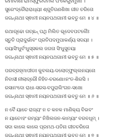
ରମାବାଣୀ ରାମସ୍ଫୁରଦମଲ ପଂକେରୁହମୁଖଃ ।
ସୁରେଂଦ୍ରୈରାରାଧ୍ୟଃ ଶ୍ରୁତିଗଣଶିଖା ଗୀତ ଚରିତୋ
ଜଗନ୍ନାଥଃ ସ୍ଵାମୀ ନୟନପଥଗାମୀ ଭବତୁ ମେ ॥ ୪ ॥
ରଥାରୂଢୋ ଗଚ୍ଛନ୍ ପଥି ମିଲିତ ଭୂଦେବପଟଲୈଃ
ସ୍ତୁତି ପ୍ରାଦୁର୍ଭାବଂ ପ୍ରତିପଦମୁପାକର୍ଣ୍ୟ ସଦୟଃ ।
ଦୟାସିଂଧୁର୍ବଂଧୁସ୍ସକଲ ଜଗତା ସିଂଧୁସୁତୟା
ଜଗନ୍ନାଥଃ ସ୍ଵାମୀ ନୟନପଥଗାମୀ ଭବତୁ ମେ ॥ ୫ ॥
ପରବ୍ରହ୍ମାପୀଡଃ କୁବଲୟ-ଦଲୋତ୍ଫୁଲ୍ଲନୟନୋ
ନିବାସୀ ନୀଲାଦ୍ରୌ ନିହିତ-ଚରଣୋଽନଂତ-ଶିରସି ।
ରସାନଂଦୋ ରାଧା-ସରସ-ବପୁରାଲିଂଗନ-ସଖୋ
ଜଗନ୍ନାଥଃ ସ୍ଵାମୀ ନୟନପଥଗାମୀ ଭବତୁ ମେ ॥ ୬ ॥
ନ ବୈ ୟାଚେ ରାଜ୍ୟଂ ନ ଚ କନକ ମାଣିକ୍ୟ ବିଭବଂ
ନ ୟାଚେଽହଂ ରମ୍ୟାଂ ନିଖିଲଜନ-କାମ୍ୟାଂ ବରବଧୂମ୍ ।
ସଦା କାଲେ କାଲେ ପ୍ରମଥ-ପତିନା ଗୀତଚରିତୋ
ଜଗନ୍ନାଥଃ ସ୍ଵାମୀ ନୟନପଥଗାମୀ ଭବତୁ ମେ ॥ ୭ ॥