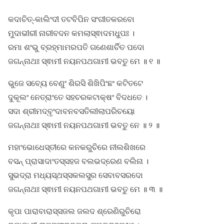
କଦାଚିତ୍-କାଲିଂଦୀ ତଟବିପିନ ସଂଗୀତକରବୋ
ମୁଦାଭୀରୀ ନାରୀବଦନ କମଲାସ୍ଵାଦମଧୁପଃ ।
ରମା ଶଂଭୁ ବ୍ରହ୍ମାମରପତି ଗଣେଶାର୍ଚିତ ପଦୋ
ଜଗନ୍ନାଥଃ ସ୍ଵାମୀ ନୟନପଥଗାମୀ ଭବତୁ ମେ ॥ ୧ ॥
ଭୁଜେ ସବ୍ୟେ ବେଣୁଂ ଶିରସି ଶିଖିପିଂଛଂ କଟିତଟେ
ଦୁକୂଲଂ ନେତ୍ରାଂତେ ସହଚରକଟାକ୍ଷଂ ବିଦଧତେ ।
ସଦା ଶ୍ରୀମଦ୍ବୃଂଦାବନବସତିଲୀଲାପରିଚୟୋ
ଜଗନ୍ନାଥଃ ସ୍ଵାମୀ ନୟନପଥଗାମୀ ଭବତୁ ନେ ॥ ୨ ॥
ମହାଂଭୋଧେସ୍ତୀରେ କନକରୁଚିରେ ନୀଲଶିଖରେ
ବସନ୍ ପ୍ରାସାଦାଂତସ୍ସହଜ ବଲଭଦ୍ରେଣ ବଲିନା ।
ସୁଭଦ୍ରା ମଧ୍ୟସ୍ଥସ୍ସକଲସୁର ସେବାବସରଦୋ
ଜଗନ୍ନାଥଃ ସ୍ଵାମୀ ନୟନପଥଗାମୀ ଭବତୁ ମେ ॥ ୩ ॥
କୃପା ପାରାବାରାସ୍ସଜଲ ଜଲଦ ଶ୍ରେଣିରୁଚିରୋ