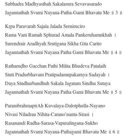
Subhadra Madhyasthah Sakalasura Sevavasarado
Jagannathah Svami Nayana-Patha-Gami Bhavatu Me ॥ 3 ॥
Kṛpa Paravarah Sajala Jalada Sreniruciro
Rama Vani Ramah Sphurad Amala Pankeruhamukhah ।
Surendrair Aradhyah Srutigana Sikha Gita Carito
Jagannathah Svami Nayana Patha Gami Bhavatu Me ॥ 4 ॥
Ratharuḍho Gacchan Pathi Milita Bhudeva Patalaih
Stuti Pradurbhavam Pratipadamupakarnya Sadayah ।
Daya Sindhurbandhuh Sakala Jagatam Sindhu Sutaya
Jagannathah Svami Nayana Patha Gami Bhavatu Me ॥ 5 ॥
ParambrahmapirAh Kuvalaya-Dalotphulla-Nayano
Nivasi Niladrau Nihita-Carano’nanta-Sirasi ।
Rasanandi Radha-Sarasa-Vapuralingana-Sukho
Jagannathah Svami Nayana-Pathagami Bhavatu Me ॥ 6 ॥