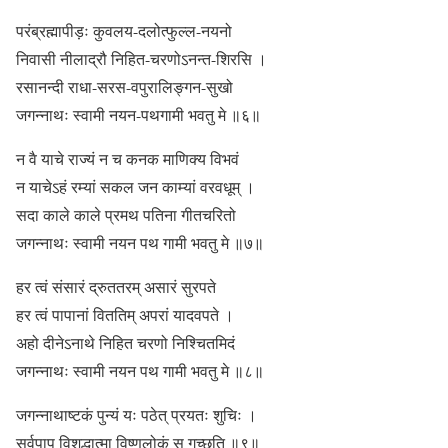
परंब्रह्मापीड़ः कुवलय-दलोत्‍फुल्ल-नयनो
निवासी नीलाद्रौ निहित-चरणोऽनन्त-शिरसि ।
रसानन्दी राधा-सरस-वपुरालिङ्गन-सुखो
जगन्नाथः स्वामी नयन-पथगामी भवतु मे ॥६॥
न वै याचे राज्यं न च कनक माणिक्य विभवं
न याचेऽहं रम्यां सकल जन काम्यां वरवधूम् ।
सदा काले काले प्रमथ पतिना गीतचरितो
जगन्नाथः स्वामी नयन पथ गामी भवतु मे ॥७॥
हर त्वं संसारं द्रुततरम् असारं सुरपते
हर त्वं पापानां विततिम् अपरां यादवपते ।
अहो दीनेऽनाथे निहित चरणो निश्चितमिदं
जगन्नाथः स्वामी नयन पथ गामी भवतु मे ॥८॥
जगन्नाथाष्टकं पुन्यं यः पठेत् प्रयतः शुचिः ।
सर्वपाप विशुद्धात्मा विष्णुलोकं स गच्छति ॥९॥