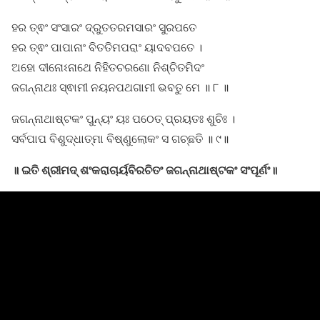
ହର ତ୍ଵଂ ସଂସାରଂ ଦ୍ରୁତତରମସାରଂ ସୁରପତେ
ହର ତ୍ଵଂ ପାପାନାଂ ବିତତିମପରାଂ ୟାଦବପତେ ।
ଅହୋ ଦୀନୋଽନାଥେ ନିହିତଚରଣୋ ନିଶ୍ଚିତମିଦଂ
ଜଗନ୍ନାଥଃ ସ୍ଵାମୀ ନୟନପଥଗାମୀ ଭବତୁ ମେ ॥ ୮ ॥
ଜଗନ୍ନାଥାଷ୍ଟକଂ ପୁନ୍ୟଂ ୟଃ ପଠେତ୍ ପ୍ରୟତଃ ଶୁଚିଃ ।
ସର୍ବପାପ ବିଶୁଦ୍ଧାତ୍ମା ବିଷ୍ଣୁଲୋକଂ ସ ଗଚ୍ଛତି ॥ ୯॥
॥ ଇତି ଶ୍ରୀମଦ୍ ଶଂକରାଚାର୍ୟବିରଚିତଂ ଜଗନ୍ନାଥାଷ୍ଟକଂ ସଂପୂର୍ଣଂ॥