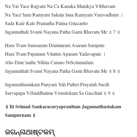
Na Vai Yace Rajyam Na Ca Kanaka Manikya Vibhavam
Na Yace’ham Ramyam Sakala Jana Kamyam Varavadhum ।
Sada Kale Kale Pramatha Patina Gitacarito
Jagannathah Svami Nayana Patha Gami Bhavatu Me ॥ 7 ॥
Hara Tvam Samsaram Drutataram Asaram Surapate
Hara Tvam Papanam Vitatim Aparam Yadavapate ।
Aho Dine’nathe Nihita Carano NiScitamidam
Jagannathah Svami Nayana Patha Gami Bhavatu Me ॥ 8 ॥
Jagannathastakam Punyam Yah Pathet Prayatah Sucih
Sarvapapa ViSuddhatma Visnulokam Sa Gacchati ॥ 9 ॥
॥ Iti Srimad Sankaracaryapranitam Jagannathastakam
Sampurnam ॥
ଜଗନ୍ନାଥାଷ୍ଟକମ୍