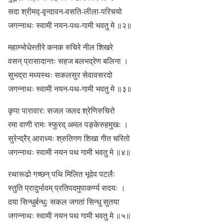
सदा श्रीमद्‍-वृन्दावन-वसति-लीला-परिचयो
जगन्नाथः स्वामी नयन-पथ-गामी भवतु मे ॥२॥
महाम्भोधेस्तीरे कनक रुचिरे नील शिखरे
वसन् प्रासादान्तः सहज बलभद्रेण बलिना ।
सुभद्रा मध्यस्थः सकलसुर सेवावसरदो
जगन्नाथः स्वामी नयन-पथ-गामी भवतु मे ॥३॥
कृपा पारावारः सजल जलद श्रेणिरुचिरो
रमा वाणी रामः स्फुरद् अमल पङ्केरुहमुखः ।
सुरेन्द्रैर् आराध्यः श्रुतिगण शिखा गीत चरितो
जगन्नाथः स्वामी नयन पथ गामी भवतु मे ॥४॥
रथारूढो गच्छन् पथि मिलित भूदेव पटलैः
स्तुति प्रादुर्भावम् प्रतिपदमुपाकर्ण्य सदयः ।
दया सिन्धुर्बन्धुः सकल जगतां सिन्धु सुतया
जगन्नाथः स्वामी नयन पथ गामी भवतु मे ॥५॥