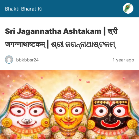
Bhakti Bharat Ki
Sri Jagannatha Ashtakam | श्री
जगन्नाथाष्टकम् | ଶ୍ରୀ ଜଗନ୍ନାଥାଷ୍ଟକମ୍
bbkbbsr24
1 year ago