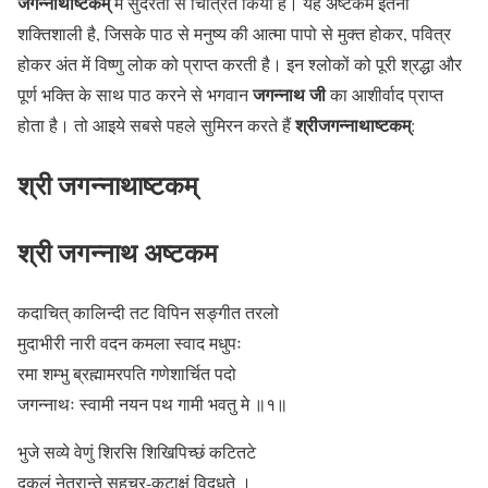
जगन्नाथाष्टकम्
में सुंदरता से चित्रित किया है। यह अष्टकम इतना
शक्तिशाली है, जिसके पाठ से मनुष्य की आत्मा पापो से मुक्त होकर, पवित्र
होकर अंत में विष्णु लोक को प्राप्त करती है। इन श्लोकों को पूरी श्रद्धा और
जगन्नाथ
जी
पूर्ण भक्ति के साथ पाठ करने से भगवान
का आशीर्वाद प्राप्त
श्रीजगन्नाथाष्टकम्
होता है। तो आइये सबसे पहले सुमिरन करते हैं
:
श्री जगन्नाथाष्टकम्
श्री जगन्नाथ अष्टकम
कदाचित् कालिन्दी तट विपिन सङ्गीत तरलो
मुदाभीरी नारी वदन कमला स्वाद मधुपः
रमा शम्भु ब्रह्मामरपति गणेशार्चित पदो
जगन्नाथः स्वामी नयन पथ गामी भवतु मे ॥१॥
भुजे सव्ये वेणुं शिरसि शिखिपिच्छं कटितटे
दुकूलं नेत्रान्ते सहचर-कटाक्षं विदधते ।