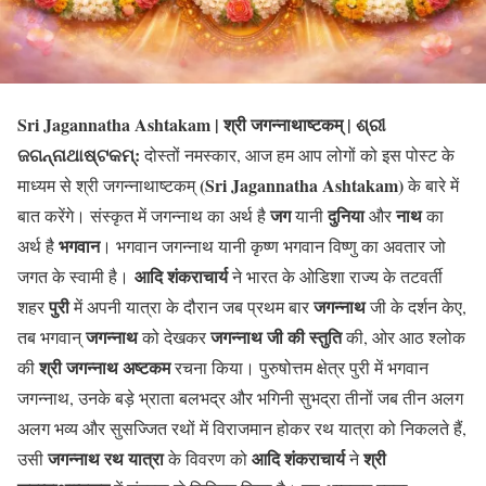
Sri Jagannatha Ashtakam | श्री जगन्नाथाष्टकम् | ଶ୍ରୀ
ଜଗନ୍ନାଥାଷ୍ଟକମ୍:
दोस्तों नमस्कार, आज हम आप लोगों को इस पोस्ट के
(Sri Jagannatha Ashtakam)
माध्यम से श्री जगन्नाथाष्टकम्
के बारे में
जग
दुनिया
नाथ
बात करेंगे। संस्कृत में जगन्नाथ का अर्थ है
यानी
और
का
भगवान
अर्थ है
। भगवान जगन्नाथ यानी कृष्ण भगवान विष्णु का अवतार जो
आदि शंकराचार्य
जगत के स्वामी है।
ने भारत के ओडिशा राज्य के तटवर्ती
पुरी
जगन्नाथ
शहर
में अपनी यात्रा के दौरान जब प्रथम बार
जी के दर्शन केए,
जगन्नाथ
जगन्नाथ जी की स्तुति
तब भगवान्
को देखकर
की, ओर आठ श्लोक
श्री जगन्नाथ अष्टकम
की
रचना किया। पुरुषोत्तम क्षेत्र पुरी में भगवान
जगन्नाथ, उनके बड़े भ्राता बलभद्र और भगिनी सुभद्रा तीनों जब तीन अलग
अलग भव्य और सुसज्जित रथों में विराजमान होकर रथ यात्रा को निकलते हैं,
जगन्नाथ रथ यात्रा
आदि शंकराचार्य
श्री
उसी
के विवरण को
ने