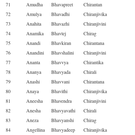
71
Amudha
Bhavapreet
Chirantan
72
Amulya
Bhavadhi
Chiranjivika
73
Anahita
Bhavazhi
Chiranjivini
74
Anamika
Bhavtej
Chirag
75
Anandi
Bhavkiran
Chirantana
76
Anandini
Bhavshalini
Chiranjivini
77
Ananta
Bhavvya
Chirantika
78
Ananya
Bhavyada
Chirali
79
Anashi
Bhavvani
Chirantana
80
Anaya
Bhavithi
Chiranjivika
81
Aneesha
Bhavendra
Chiranjivini
82
Anesha
Bhavyavathi
Chirali
83
Aneza
Bhavyanshi
Chirag
84
Angellina
Bhavyadeep
Chiranjivika