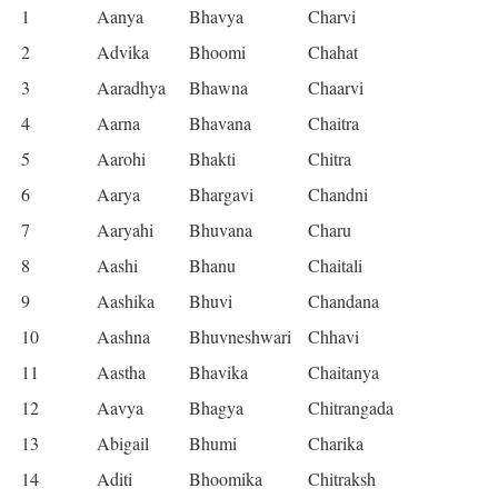
1
Aanya
Bhavya
Charvi
2
Advika
Bhoomi
Chahat
3
Aaradhya
Bhawna
Chaarvi
4
Aarna
Bhavana
Chaitra
5
Aarohi
Bhakti
Chitra
6
Aarya
Bhargavi
Chandni
7
Aaryahi
Bhuvana
Charu
8
Aashi
Bhanu
Chaitali
9
Aashika
Bhuvi
Chandana
10
Aashna
Bhuvneshwari
Chhavi
11
Aastha
Bhavika
Chaitanya
12
Aavya
Bhagya
Chitrangada
13
Abigail
Bhumi
Charika
14
Aditi
Bhoomika
Chitraksh