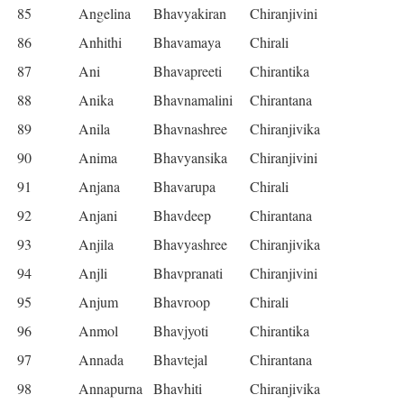
85
Angelina
Bhavyakiran
Chiranjivini
86
Anhithi
Bhavamaya
Chirali
87
Ani
Bhavapreeti
Chirantika
88
Anika
Bhavnamalini
Chirantana
89
Anila
Bhavnashree
Chiranjivika
90
Anima
Bhavyansika
Chiranjivini
91
Anjana
Bhavarupa
Chirali
92
Anjani
Bhavdeep
Chirantana
93
Anjila
Bhavyashree
Chiranjivika
94
Anjli
Bhavpranati
Chiranjivini
95
Anjum
Bhavroop
Chirali
96
Anmol
Bhavjyoti
Chirantika
97
Annada
Bhavtejal
Chirantana
98
Annapurna
Bhavhiti
Chiranjivika