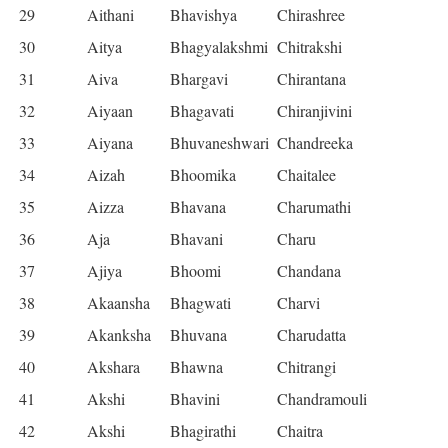
29
Aithani
Bhavishya
Chirashree
30
Aitya
Bhagyalakshmi
Chitrakshi
31
Aiva
Bhargavi
Chirantana
32
Aiyaan
Bhagavati
Chiranjivini
33
Aiyana
Bhuvaneshwari
Chandreeka
34
Aizah
Bhoomika
Chaitalee
35
Aizza
Bhavana
Charumathi
36
Aja
Bhavani
Charu
37
Ajiya
Bhoomi
Chandana
38
Akaansha
Bhagwati
Charvi
39
Akanksha
Bhuvana
Charudatta
40
Akshara
Bhawna
Chitrangi
41
Akshi
Bhavini
Chandramouli
42
Akshi
Bhagirathi
Chaitra