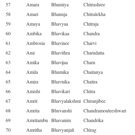
57
Amara
Bhumiya
Chitrashree
58
Amari
Bhanuja
Chitralekha
59
Amaya
Bhavyaa
Chitraja
60
Ambika
Bhavikaa
Chandra
61
Ambrosia
Bhavinee
Charvi
62
Ami
Bhavithra
Charudatta
63
Amika
Bhavijaa
Charu
64
Amila
Bhumika
Chaitanya
65
Amira
Bhavnika
Chaitra
66
Amishi
Bhavikari
Chitra
67
Amrit
Bhavyalakshmi
Chiranjibee
68
Amrita
Bhuvanshi
Chandramouleeshwari
69
Amritambu
Bhavanim
Chandrika
70
Amritha
Bhavyanjali
Chirag