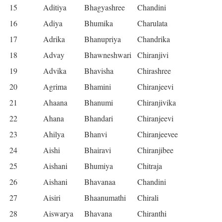
15
Aditiya
Bhagyashree
Chandini
16
Adiya
Bhumika
Charulata
17
Adrika
Bhanupriya
Chandrika
18
Advay
Bhawneshwari
Chiranjivi
19
Advika
Bhavisha
Chirashree
20
Agrima
Bhamini
Chiranjeevi
21
Ahaana
Bhanumi
Chiranjivika
22
Ahana
Bhandari
Chiranjeevi
23
Ahilya
Bhanvi
Chiranjeevee
24
Aishi
Bhairavi
Chiranjibee
25
Aishani
Bhumiya
Chitraja
26
Aishani
Bhavanaa
Chandini
27
Aisiri
Bhaanumathi
Chirali
28
Aiswarya
Bhavana
Chiranthi