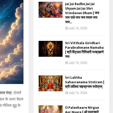
Jai Jai Radhe Jai Jai
Shyam Jai Jai Shri
Vrindavan Dham | जय
जय राधे जय जय श्याम जय
जय...
July 16, 2026
Sri Vitthala Giridhari
Parabrahmane Namaha
| श्री विट्ठल गिरिधारी परब्रह्मणे
नमः
July 16, 2026
Sri Lalitha
Sahasranama Stotram |
श्री ललिता सहस्रनाम स्तोत्रम्
व मंत्र:
दोस्तों
July 16, 2026
े मंडल के ऊपर बैठता
ा मौलिक बुद्ध के
O Palanhaare Nirgun
Aur Nyare | ओ पालनहारे