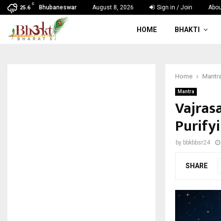
C
Bhubaneswar
August 8, 2026
Sign in / Join
Abou
25.6
HOME
BHAKTI
Home
Mantr
Mantra
Vajras
Purifyi
by
bbkbbsr24
SHARE