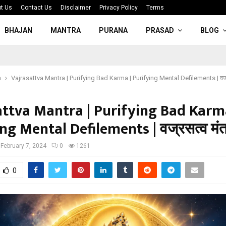
t Us
Contact Us
Disclaimer
Privacy Policy
Terms
BHAJAN
MANTRA
PURANA
PRASAD
BLOG
a
Vajrasattva Mantra | Purifying Bad Karma | Purifying Mental Defilements | वज्र
attva Mantra | Purifying Bad Karm
ng Mental Defilements | वज्रसत्व मंत
February 7, 2024
0
1261
0