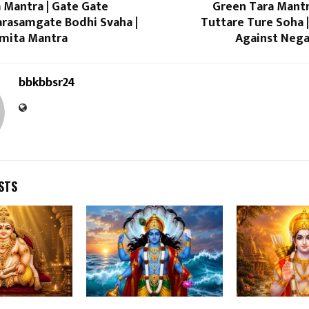
 Mantra | Gate Gate
Green Tara Mantr
arasamgate Bodhi Svaha |
Tuttare Ture Soha 
amita Mantra
Against Nega
bbkbbsr24
STS