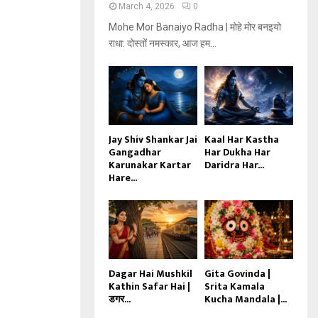
March 4, 2026
0
Mohe Mor Banaiyo Radha | मोहे मोर बनइयो
राधा: दोस्तों नमस्कार, आज हम...
Jay Shiv Shankar Jai
Kaal Har Kastha
Gangadhar
Har Dukha Har
Karunakar Kartar
Daridra Har...
Hare...
Dagar Hai Mushkil
Gita Govinda |
Kathin Safar Hai |
Srita Kamala
डगर...
Kucha Mandala |...