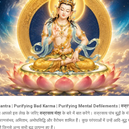
ntra | Purifying Bad Karma | Purifying Mental Defilements | वज्रसत्
म आपको इस लेख के जरिए
वज्रसत्व मंत्र
के बारे में बात करेंगे। वज्रसत्व पांच बुद्धों क
य, रत्नसंभव, अमिताभ, अमोघसिद्धि और वैरोचन शामिल हैं। कुछ परंपराओं में उन्हें आदि-बुद्ध य
है जिनसे अन्य सभी बुद्ध उत्पन्न हुए हैं।