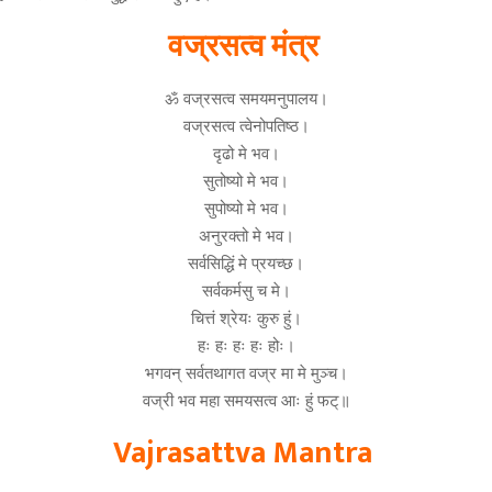
वज्रसत्व मंत्र
ॐ वज्रसत्व समयमनुपालय।
वज्रसत्व त्वेनोपतिष्ठ।
दृढो मे भव।
सुतोष्यो मे भव।
सुपोष्यो मे भव।
अनुरक्तो मे भव।
सर्वसिद्धिं मे प्रयच्छ।
सर्वकर्मसु च मे।
चित्तं श्रेयः कुरु हुं।
हः हः हः हः होः।
भगवन् सर्वतथागत वज्र मा मे मुञ्च।
वज्री भव महा समयसत्व आः हुं फट्॥
Vajrasattva Mantra