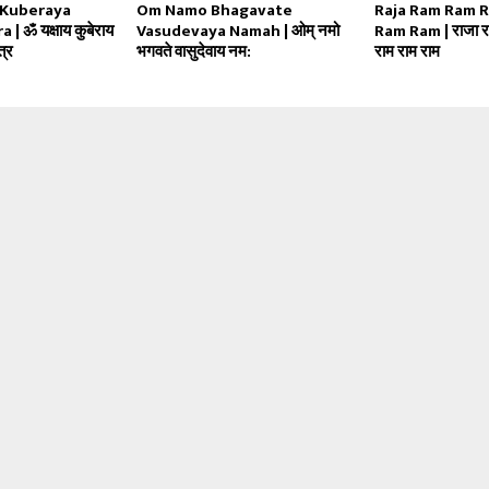
 Kuberaya
Om Namo Bhagavate
Raja Ram Ram 
 ॐ यक्षाय कुबेराय
Vasudevaya Namah | ओम् नमो
Ram Ram | राजा रा
त्र
भगवते वासुदेवाय नम:
राम राम राम