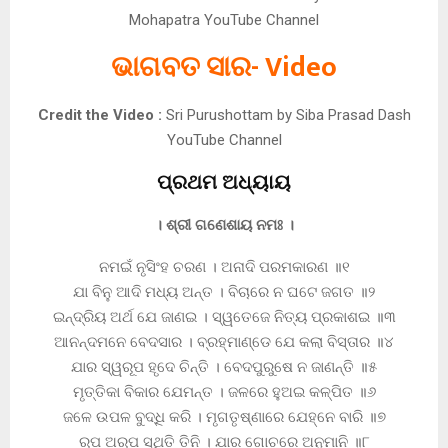
Mohapatra YouTube Channel
ଭାଗବତ ସାର- Video
Credit the Video :
Sri Purushottam by Siba Prasad Dash
YouTube Channel
ପ୍ରଥମ ଅଧ୍ୟାୟ
। ଶ୍ରୀ ଗଣେଶାୟ ନମଃ ।
ନମଇଁ ନୃସିଂହ ଚରଣ । ଅନାଦି ପରମକାରଣ ॥୧
ଯା ବିନୁ ଆଦି ମଧ୍ୟ ଅନ୍ତ । ବିଚାରେ ନ ଘଟେ ଜଗତ ॥୨
ଇନ୍ଦ୍ରିୟ ଅର୍ଥ ଯେ ଜାଣଇ । ସ୍ୱତେଜେ ନିତ୍ୟ ପ୍ରକାଶଇ ॥୩
ଆନନ୍ଦମନେ ବେଦସାର । ବ୍ରହ୍ମାଣ୍ଡେ ଯେ କଲା ବିସ୍ତାର ॥୪
ଯାର ସ୍ୱରୂପ ହୃଦେ ଚିନ୍ତି । ବେଦପୁରୁଷେ ନ ଜାଣନ୍ତି ॥୫
ମୃତ୍ତିକା ବିକାର ଯେମନ୍ତ । ଜଳରେ ହୁଅଇ କଳ୍ପିତ ॥୬
ଜଳେ ଉପଳ ବୁଦ୍ଧି କରି । ମୃଗତୃଷ୍ଣାରେ ଯେହ୍ନେ ବାରି ॥୭
ରୂପ ଅରୂପ ସ୍ଥିତି ତିନି । ଯାର ଗୋଚରେ ଅନୁମାନି ॥୮