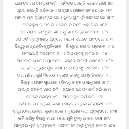
ଯାର ଚରଣେ ଆଶ୍ରେ କରି । ପବିତ୍ର ହୋନ୍ତି ବ୍ରହ୍ମଚାରୀ ॥୭୮
ଶୁଦ୍ଧ କରନ୍ତି ସର୍ବଜନେ । ଗଙ୍ଗା ଯେସନେ ସ୍ନାନପାନେ ॥୭୯
ଯାହାର ଯଶ ପୁଣ୍ୟଶ୍ଳୋକେ । ସୁଖେ ଗୁଣନ୍ତି ଜ୍ଞାନୀଲୋକେ ॥୮୦
କଳିକଳୁଷ ନ ଲାଗଇ । କେବା ନ ତରେ ଏହା ଗାଇ ॥୮୧
ଯା ଯଶ ଗାଇ ମୁନିଗଣେ । ସୁଖେ ତରନ୍ତି ଭବବଣେ ॥୮୨
ଯେ ହରି ବ୍ରହ୍ମାଣ୍ଡ ଭିତରେ । ଲୀଳା ସରାଗେ ଅବତରେ ॥୮୩
ବିଶ୍ୱ-ଉତ୍ପତ୍ତି-ସ୍ଥିତି-ନାଶ । କି ରୂପେ କର ତା ପ୍ରକାଶ ॥୮୪
ମତ୍ସ୍ୟାଦି ଅବତାରମାନ । ଧରିଣ ପ୍ରଭୁ ଭଗବାନ ॥୮୫
ଆତ୍ମାର ଯୋଗମାୟା ବଳେ । ବିହରେ ଅବନୀ-ମଣ୍ତଳେ ॥୮୬
ସେ ହରି ସ୍ୱଚ୍ଛ ଶୁଭ କଥା । କହ ହେ ସୂତ ଧର୍ମଜ୍ଞାତା ॥୮୭
ତାର ମହିମା ଶୁଣି ନିତ୍ୟେ । ତୋଷ ନଲଭୁ ଆମ୍ଭଚିତ୍ତେ ॥୮୮
ଜିହ୍ୱା ଯେସନ ସୁଧାରସ । ପିବନ୍ତେ ନୁହଇ ସନ୍ତୋଷ ॥୮୯
ଅନନ୍ତ ସଙ୍ଗେ ଥାଇ ହରି । ଜଗତେ ଯେତେ କର୍ମ କରି ॥୯୦
କପଟେ ନରରୂପ ଧରି । ଅତିମାନୁଷ କର୍ମ କରି ॥୯୧
କଳି ଆଗମ ଆମ୍ଭେ ଦେଖି । ସକଳ ସମ୍ପଦ ଉପେକ୍ଷି ॥୯୨
ଏ ପୁଣ୍ୟକ୍ଷେତ୍ରେ ଶୁଭକ୍ଷଣେ । କୃଷ୍ଣର କଥା ଅନୁକ୍ଷଣେ ॥୯୩
କରି ତରିବୁ ବିଷ୍ଣୁ ମାୟା । ଭୋ ମୁନି ତୁମ୍ଭେ କର ଦୟା ॥୯୪
ଆମ୍ଭର ପୂର୍ବ ପୁଣ୍ୟଫଳେ । ସଙ୍ଗ ହୋଇଲୁ ତୁମ୍ଭ ମେଳେ ॥୯୫