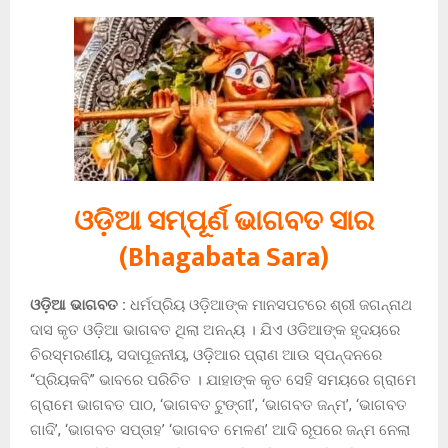
ଓଡ଼ିଆ ସମ୍ପୂର୍ଣ ଭାଗବତ ସାର
(Bhagabata Sara)
ଓଡ଼ିଆ ଭାଗବତ :
ଧର୍ମପ୍ରିୟ ଓଡ଼ିଆଙ୍କ ମାନସପଟରେ ଶ୍ରୀ ଜଗନ୍ନାଥ
ଦାସ କୃତ ଓଡ଼ିଆ ଭାଗବତ ଥିଲା ଅନନ୍ୟ । ଯିଏ ଓଡିଆଙ୍କ ହୃଦୟରେ
ଚିରସ୍ମରଣୀୟ, ସଦାପୂଜନୀୟ, ଓଡ଼ିଆର ପ୍ରାଣ ଆଉ ସ୍ପନ୍ଦନରେ
“ପ୍ରିୟକବି” ଭାବରେ ପରିଚିତ । ଯାହାଙ୍କ କୃତ ସେହି ସମୟରେ ଗ୍ରାମେ
ଗ୍ରାମେ ଭାଗବତ ପାଠ, ‘ଭାଗବତ ଟୁଙ୍ଗୀ’, ‘ଭାଗବତ ଜନ୍ମ’, ‘ଭାଗବତ
ଗାଦି’, ‘ଭାଗବତ ସପ୍ତାହ’ ‘ଭାଗବତ ମେଳଣ’ ଆଦି ରୂପରେ ଜନ୍ମ ନେଲା