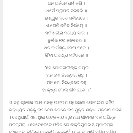
ଧନ ଅର୍ଜନେ ଧର୍ମ କରି ।
ଧର୍ମେ ପ୍ରାପତ ନରହରି ॥
ଈଶ୍ୱର ବସେ ସର୍ବଦେହେ ।
ଏ ଘେନି ନମିବ ନିର୍ଭୟେ ॥
ସର୍ବ ଶରୀର ମଧ୍ୟେ ସାର ।
ଦୁର୍ଲଭ ନର କଳେବର ॥
ଧନ କାର୍ପଣ୍ୟ ସେବା ବଳେ ।
କି’ବା ଅସାଧ୍ୟ ମହିତଳେ ॥
“ସେ ଗୋପନାରୀଙ୍କ ପୟର
ମନ ମୋ ନିରନ୍ତର ରହୁ ।
ମନ ମୋ ନିରନ୍ତରେ ରହୁ
ହା କୃଷ୍ଣ ବୋଲି ଜୀବ ଯାଉ ॥”
ଏ ସବୁ ଶ୍ଳୋକ ଆମ ମନକୁ ଉତ୍ତମ ପ୍ରେରଣା ଯୋଗଇବା ସହିତ
ଭବିଷ୍ୟତ ପିଢ଼ିକୁ ଉପଦେଶ ଛଳରେ ଉପଯୁକ୍ତ ଶିକ୍ଷା ପ୍ରଦାନ କରିଛି
। ସେଥିପାଇଁ ଏହା ଥିଲା ଉତ୍କଳୀୟ ଗ୍ରାମୀଣ ଜୀବନର ଏକ ଅଭିନ୍ନ
ପରମ୍ପରା । ସେତେବେଳେ ଓଡ଼ିଶାରେ ଭକ୍ତିଯୁଗର ଅୟମାରମ୍ଭ
ହୋଇଥିଲା କହିଲେ ଆତୁକ୍ତି ହେବନାହିଁ । ହେଲେ ଆଜି ମଣିଷ ମଣିଷ