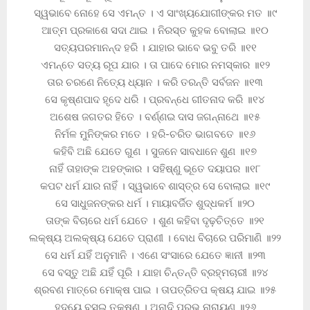
ସ୍ୱଭାବେ ନୋହେ ସେ ଏମନ୍ତ । ଏ ସାଂଖ୍ୟଯୋଗୀଙ୍କର ମତ ॥୯
ଆତ୍ମ ପ୍ରକାଶେ ସଦା ଥାଇ । ନିରସ୍ତ କୁହକ ବୋଲାଇ ॥୧୦
ସତ୍ୟପରମାନନ୍ଦ ହରି । ଯାହାର ଭାବେ ଭବୁ ତରି ॥୧୧
ଏମନ୍ତେ ସତ୍ୟ ରୂପ ଯାର । ତା ପାଦେ ମୋର ନମସ୍କାର ॥୧୨
ତାର ଚରଣେ ନିତ୍ୟେ ଧ୍ୟାନ । କରି ତରନ୍ତି ସର୍ବଜନ ॥୧୩
ସେ କୃଷ୍ଣପାଦ ହୃଦେ ଧରି । ପ୍ରବନ୍ଧେ ଗୀତନାଦ କରି ॥୧୪
ଅଶେଷ ଜଗତର ହିତେ । ବର୍ଣ୍ଣଇ ଦାସ ଜଗନ୍ନାଥେ ॥୧୫
ନିର୍ମଳ ମୁନିଙ୍କର ମତେ । ହରି-ଚରିତ ଭାଗବତେ ॥୧୬
କହିବି ଅଛି ଯେତେ ଗୁଣ । ସୁଜନେ ସାବଧାନେ ଶୁଣ ॥୧୭
ନାହିଁ ତାହାଙ୍କ ଅହଙ୍କାର । ସହିଷ୍ଣୁ ଭୂତେ ଦୟାପର ॥୧୮
କପଟ ଧର୍ମ ଯାର ନାହିଁ । ସ୍ୱଭାବେ ଶାସ୍ତ୍ର ସେ ବୋଲାଇ ॥୧୯
ସେ ସାଧୁଜନଙ୍କର ଧର୍ମ । ମାୟାବର୍ଜିତ ଶୁଦ୍ଧକର୍ମ ॥୨୦
ତାଙ୍କ ବିଚାରେ ଧର୍ମ ଯେତେ । ଶୁଣ କହିବା ଦୃଢ଼ଚିତ୍ତେ ॥୨୧
ଲକ୍ଷ୍ୟ ଅଲକ୍ଷ୍ୟ ଯେତେ ପ୍ରାଣୀ । ବୋଧ ବିଚାରେ ପରିମାଣି ॥୨୨
ସେ ଧର୍ମ ଯହିଁ ଅନୁମାନି । ଏଣେ ସଂସାରେ ଯେତେ ଜ୍ଞାନୀ ॥୨୩
ସେ ବସ୍ତୁ ଅଛି ଯହିଁ ପୂରି । ଯାହା ଚିନ୍ତନ୍ତି ବ୍ରହ୍ମଚାରୀ ॥୨୪
ଶ୍ରବଣ ମାତ୍ରେ ମୋକ୍ଷ ପାଇ । ତାପତ୍ରିତପ କ୍ଷୟ ଯାଇ ॥୨୫
ହୃଦୟେ ବସଇ ତକ୍ଷଣ । ଅନାଦି ପ୍ରଭୁ ନାରାୟଣ ॥୨୬