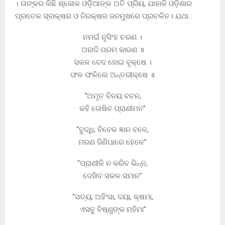
। ତାଙ୍କର କିଛି ଶ୍ଳୋକ ଓଡ଼ିଆଙ୍କ ଅତି ପ୍ରିୟ, ଯାହାକି ଓଡ଼ିଶାର
ପ୍ରତେକ ସ୍ବାକ୍ଷର ଓ ନିରକ୍ଷର ଜନମୁଖରେ ପ୍ରଚଳିତ। ଯଥା :
ନମଇଁ ନୃସିଂହ ଚରଣ ।
ଅନାଦି ପରମ କାରଣ ॥
ସକଳ ବେଦ ହୋଇ ବୃକ୍ଷେ ।
ଫଳ ଫଳିଲେ ଅନ୍ତରୀକ୍ଷେ ॥
“ଅମୃତ ବିନୟ ବଚନ,
କହି ତୋଷିବ ପ୍ରାଣୀମନ”
“ବୁଦ୍ଧି, ବିବେକ ଜ୍ଞାନ ବଳେ,
ମରଣ ଜିଣିପାରେ ହେଳେ”
“ପ୍ରାଣୀକି ନ କରିବ ଭିନ୍ନ,
ଦେଖିବ ସକଳ ସମାନ”
“ସତ୍ୟ, ଅହିଂସା, ଦୟା, କ୍ଷମା,
ଏସବୁ ବିଷ୍ଣୁଙ୍କ ମହିମା”