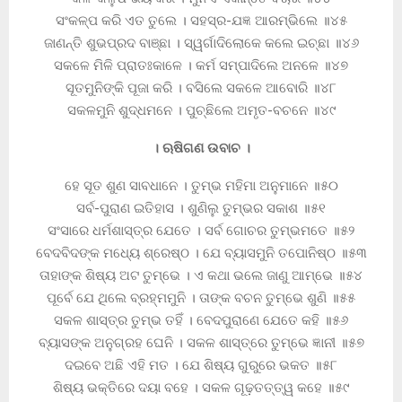
ସଂକଳ୍ପ କରି ଏତ ତୁଲେ । ସହସ୍ର-ଯଜ୍ଞ ଆରମ୍ଭିଲେ ॥୪୫
ଜାଣନ୍ତି ଶୁଭପ୍ରଦ ବାଞ୍ଛା । ସ୍ୱର୍ଗାଦିଲୋକେ କଲେ ଇଚ୍ଛା ॥୪୬
ସକଳେ ମିଳି ପ୍ରାତଃକାଳେ । କର୍ମ ସମ୍ପାଦିଲେ ଅନଳେ ॥୪୭
ସୂତମୁନିଙ୍କି ପୂଜା କରି । ବସିଲେ ସକଳେ ଆବୋରି ॥୪୮
ସକଳମୁନି ଶୁଦ୍ଧମନେ । ପୁଚ୍ଛିଲେ ଅମୃତ-ବଚନେ ॥୪୯
। ଋଷିଗଣ ଉବାଚ ।
ହେ ସୂତ ଶୁଣ ସାବଧାନେ । ତୁମ୍ଭ ମହିମା ଅନୁମାନେ ॥୫୦
ସର୍ବ-ପୁରାଣ ଇତିହାସ । ଶୁଣିଲୁ ତୁମ୍ଭର ସକାଶ ॥୫୧
ସଂସାରେ ଧର୍ମଶାସ୍ତ୍ର ଯେତେ । ସର୍ବ ଗୋଚର ତୁମ୍ଭମତେ ॥୫୨
ବେଦବିଦଙ୍କ ମଧ୍ୟେ ଶ୍ରେଷ୍ଠ । ଯେ ବ୍ୟାସମୁନି ତପୋନିଷ୍ଠ ॥୫୩
ତାହାଙ୍କ ଶିଷ୍ୟ ଅଟ ତୁମ୍ଭେ । ଏ କଥା ଭଲେ ଜାଣୁ ଆମ୍ଭେ ॥୫୪
ପୂର୍ବେ ଯେ ଥିଲେ ବ୍ରହ୍ମମୁନି । ତାଙ୍କ ବଚନ ତୁମ୍ଭେ ଶୁଣି ॥୫୫
ସକଳ ଶାସ୍ତ୍ର ତୁମ୍ଭ ତହିଁ । ବେଦପୁରାଣେ ଯେତେ କହି ॥୫୬
ବ୍ୟାସଙ୍କ ଅନୁଗ୍ରହ ଘେନି । ସକଳ ଶାସ୍ତ୍ରେ ତୁମ୍ଭେ ଜ୍ଞାନୀ ॥୫୭
ଦଇବେ ଅଛି ଏହି ମତ । ଯେ ଶିଷ୍ୟ ଗୁରୁରେ ଭକତ ॥୫୮
ଶିଷ୍ୟ ଭକ୍ତିରେ ଦୟା ବହେ । ସକଳ ଗୂଢ଼ତତ୍ତ୍ୱ କହେ ॥୫୯