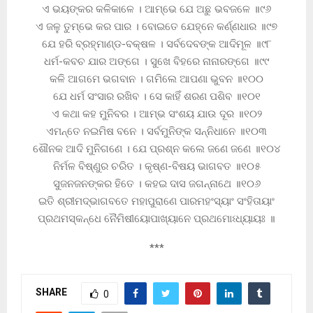
ଏ ଭୟଙ୍କର କଳିକାଳେ । ଆମ୍ଭେ ଯେ ଅଛୁ ଭବଜଳେ ॥୯୬
ଏ ଜଳୁ ତୁମ୍ଭେ କର ପାର । ବୋଇତେ ଯେହ୍ନେ କର୍ଣ୍ଣଧାର ॥୯୭
ଯେ ହରି ବ୍ରହ୍ମାଣ୍ଡ-ବକ୍ଷଳ । ସର୍ବଦେବଙ୍କ ଆଦିମୂଳ ॥୯୮
ଧର୍ମ-କବଚ ଯାର ଅଙ୍ଗେ । ସୁଖେ ବିହରେ ନାନାରଙ୍ଗେ ॥୯୯
କଳି ଆଗମେ ଭଗବାନ । ଗମିଲେ ଆପଣା ଭୁବନ ॥୧୦୦
ଯେ ଧର୍ମ ସଂସାର ରଖିବ । ସେ କାହିଁ ଶରଣ ପଶିବ ॥୧୦୧
ଏ କଥା କହ ମୁନିବର । ଆମ୍ଭ ସଂଶୟ ଯାଉ ଦୂର ॥୧୦୨
ଏମନ୍ତେ ନଇମିଷ ବନେ । ସର୍ବମୁନିଙ୍କ ସନ୍ନିଧାନେ ॥୧୦୩
ଶୌନକ ଆଦି ମୁନିଗଣେ । ଯେ ପ୍ରଶ୍ନ କଲେ ଜଣେ ଜଣେ ॥୧୦୪
ନିର୍ମଳ ବିଷ୍ଣୁର ଚରିତ । କୃଷ୍ଣ-ବିଷୟ ଭାଗବତ ॥୧୦୫
ସୁଜନଜନଙ୍କର ହିତେ । କହଇ ଦାସ ଜଗନ୍ନାଥେ ॥୧୦୬
ଇତି ଶ୍ରୀମଦ୍‌ଭାଗବତେ ମହାପୁରାଣେ ପାରମହଂସ୍ୟାଂ ସଂହିତାୟାଂ
ପ୍ରଥମସ୍କନ୍ଧେ ନୈମିଷୀୟୋପାଖ୍ୟାନେ ପ୍ରଥମୋଽଧ୍ୟାୟଃ ॥
***
SHARE
0