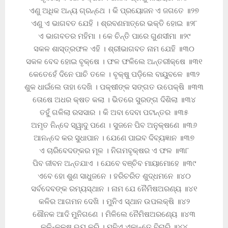
ଏଣୁ ଅଧିକ ଅନ୍ୟ ଗ୍ରନ୍ଥେ । କି ପ୍ରୟୋଜନ ଏ ଜଗତେ ॥୨୭
ଏଣୁ ଏ ଭାଗବତ ଯେହି । ଶ୍ରବଣମାତ୍ରେ ଭକ୍ତି ହୋଇ ॥୨୮
ଏ ଭାଗବତର ମହିମା । କେ ଚିନ୍ତି ପାରେ ଗୁଣସୀମା ॥୨୯
ସକଳ ଶାସ୍ତ୍ରଫଳ ଏହି । ଶ୍ରୀଭାଗବତ ନାମ ଯେହି ॥୩୦
ସକଳ ବେଦ ହୋଇ ବୃକ୍ଷେ । ଫଳ ଫଳିଲେ ଅନ୍ତରୀକ୍ଷେ ॥୩୧
କେତେହେଁ ଦିନେ ପାଚି ତଳେ । ବୃକ୍ଷୁ ପଡ଼ିଲେ ବାୟୁବଳେ ॥୩୨
ଶୁକ ଧାଇଁଲେ ତାହା ଦେଖି । ପକ୍ଷୀଙ୍କ ସଙ୍ଗତ ଉପେକ୍ଷି ॥୩୩
ତୋଷେ ଅଧର କ୍ଷତ କଲା । ଭିତରେ ସୁରଙ୍ଗ ଦିଶିଲା ॥୩୪
ତହୁଁ ଗଳିଲା ରସସାର । କି ଅବା ଦେବା ପଟାନ୍ତର ॥୩୫
ଅମୃତ ନିନ୍ଦେ ସ୍ୱାଦୁ ପଣେ । ସୁଜନେ ପିବ ଅନୁକ୍ଷଣେ ॥୩୬
ଆନନ୍ଦେ କର ସୁଧାପାନ । ଯେଣେ ପାଇବ ଦିବ୍ୟଜ୍ଞାନ ॥୩୭
ଏ ଚାରିବେଦଙ୍କର ମୂଳ । ନିଗମବୃକ୍ଷର ଏ ଫଳ ॥୩୮
ପିବ ଜୀବନ ଅନ୍ତଯାଏ । ଯେବେ ବଞ୍ଚିବ ମାୟାମୋହେ ॥୩୯
ଏବେ ହୋ ଶୁଣ ସାଧୁଜନେ । ହରିଚରିତ ଶୁଦ୍ଧମନେ ॥୪୦
ସର୍ବଦେବଙ୍କ ରମ୍ୟସ୍ଥାନ । ନାମ ଯେ ନୈମିଷଅରଣ୍ୟ ॥୪୧
କଳିର ଆଗମନ ଦେଖି । ମୁନିଏ ସ୍ଥାନ ଉପଲକ୍ଷି ॥୪୨
ଶୌନକ ଆଦି ମୁନିଗଣେ । ମିଳିଲେ ନୈମିଷଅରଣ୍ୟେ ॥୪୩
କଳି-କଳୁଷ ଭୟ କରି । ମୁନିଏ ଏକାନ୍ତେ ବିଚାରି ॥୪୪