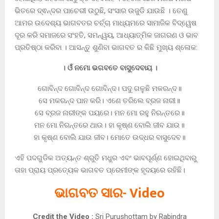
ଭିତରେ ଦ୍ଵନ୍ଦର ପାଚେରୀ ଉଠୁଛି, ସଂସାର ଉଜୁଡି ଯାଉଛି । ତେଣୁ
ଆମର ଉଦେଶ୍ୟ ଭାଗବତର ଚର୍ଚ୍ଚା ମାଧ୍ୟମରେ ସାମାଜିକ ବିଦ୍ୱେଷ
ଦୂର କରି ସମାଜରେ ସଂହତି, ସମନ୍ୱୟ, ଆଧ୍ୟାତ୍ମିକ ଜାଗରଣ ଓ ଭାବ
ପ୍ରତିଷ୍ଠା କରିବା । ଆସନ୍ତୁ ଶୁଣିବା ଭାଗବତ ର କିଛି ମୁଖ୍ୟ ଶ୍ଳୋକ:
। ଓଁ ନମୋ ଭଗବତେ ବାସୁଦେବାୟ ।
ଗୋବିନ୍ଦ ଗୋବିନ୍ଦ ଗୋବିନ୍ଦ। ପଦୁ ଗଳୁଛି ମକରନ୍ଦ॥
ସେ ମକରନ୍ଦ ପାନ କରି। ଏଣେ ତରିଲେ ବ୍ରଜ ନାରୀ॥
ସେ ବ୍ରଜ ନାରୀଙ୍କ ପୟରେ। ମନ ମୋ ରହୁ ନିରନ୍ତରେ॥
ମନ ମୋ ନିରନ୍ତରେ ଥାଉ। ହା କୃଷ୍ଣ ବୋଲି ଜୀବ ଯାଉ॥
ହା କୃଷ୍ଣ ବୋଲି ଯାଉ ଜୀବ। ମୋତେ ଉଦ୍ଧର ବାସୁଦେବ॥
ଏହି ପଦଗୁଡିକ ଅତ୍ୟନ୍ତ ଶ୍ରୁତି ମଧୁର ଏବଂ ଭାବପୂର୍ଣ୍ଣ ହୋଇଥିବାରୁ
ତାହା ପ୍ରାୟ ପ୍ରତ୍ୟେକ ଭାଗବତ ପ୍ରେମୀଙ୍କ ହୃଦୟରେ ରହିଛି।
ଭାଗବତ ସାର- Video
Credit the Video :
Sri Purushottam by Rabindra