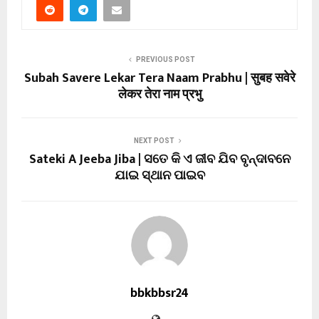
PREVIOUS POST
Subah Savere Lekar Tera Naam Prabhu | सुबह सवेरे
लेकर तेरा नाम प्रभु
NEXT POST
Sateki A Jeeba Jiba | ସତେ କି ଏ ଜୀବ ଯିବ ବୃନ୍ଦାବନେ
ଯାଇ ସ୍ଥାନ ପାଇବ
bbkbbsr24