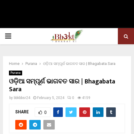
PRIMARY
MENU
Home
Purana
ଓଡ଼ିଆ ସମ୍ପୂର୍ଣ ଭାଗବତ ସାର | Bhagabata Sara
Purana
ଓଡ଼ିଆ ସମ୍ପୂର୍ଣ ଭାଗବତ ସାର | Bhagabata
Sara
by
bbkbbsr24
February 5, 2024
0
4159
SHARE
0