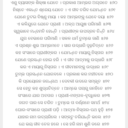
ଏଣୁ ବ୍ୟାସଙ୍କ ଶିକ୍ଷା ଯେତେ । ପ୍ରକାଶ ଆମ୍ଭର ଅଗ୍ରତେ ॥୬୦
ନିଶ୍ଚେ ଏକାନ୍ତ ଶ୍ରେୟ ଯେତେ । ଏ ଜୀବ ତରିବ ଯେମନ୍ତେ ॥୬୧
ଯେଣେ ତୁଟଇ ବିଷ୍ଣୁ ମାୟା । କହ ଆମ୍ଭଙ୍କୁ ଯେବେ ଦୟା ॥୬୨
ଏ କଳିଯୁଗେ ଯେତେ ପ୍ରାଣୀ । ଅଳ୍ପ ଆୟୁଷ ପରିମାଣି ॥୬୩
ସ୍ୱଭାବେ ମନ୍ଦମତି ହୋନ୍ତି । ପ୍ରାଣୀଙ୍କ ଉପଦ୍ରବ ଚିନ୍ତି ॥୬୪
ଯୁଗ ବେଭାରେ ପରିମାଣି । ସକଳ ଧର୍ମ ତୁମ୍ଭେ ଜାଣି ॥୬୫
ଏ ପ୍ରଶ୍ନ ଶୁଭ ଆମ୍ଭମତେ । ସାର ଉଦ୍ଧାରି ଦୃଢ଼ଚିତ୍ତେ ॥୬୬
କହ ସଂସାରେ ପ୍ରାଣୀଙ୍କର । ଯେମନ୍ତେ ମାୟାରୁ ନିସ୍ତାର ॥୬୭
ଯେଣେ ପ୍ରସନ୍ନ ହୋଇ ହରି । ଏ ଜୀବ ଆତ୍ମାକୁ ଉଦ୍ଧାରି ॥୬୮
କର ଏ ମାୟାରୁ ନିସ୍ତାର । ଏ ଜୀବମାନଙ୍କୁ ଉଦ୍ଧାର ॥୬୯
ତୁମ୍ଭ ପ୍ରସନ୍ନେ ଯୋଗବଳେ । ପ୍ରକାଶ କର ମହୀତଳେ ॥୭୦
କି ପ୍ରୟୋଜନ ଜଗନ୍ନାଥ । ଦେବକୀ ଉଦରେ ସମ୍ଭୂତ ॥୭୧
ସେ ହେତୁ କହ ଶୁଦ୍ଧଚିତ୍ତେ । ଆମ୍ଭେ ପଚାରୁ ଜନହିତେ ॥୭୨
ସଂସାରେ ଯାର ଅବତାର । ପ୍ରାଣୀ-ମଙ୍ଗଳ-ବୃଦ୍ଧିକର ॥୭୩
ଜଗତ ପାର ସେ ଚରିତ । ତୁମ୍ଭେ ତା ବର୍ଣ୍ଣନେ ସମର୍ଥ ॥୭୪
ଘୋର-ସଂସାରେ ପ୍ରାଣୀ ପଡ଼ି । ଆତ୍ମା-ନିସ୍ତାର-ପଥ ହୁଡ଼ି ॥୭୫
ଯାହାର ନାମ ଉଚ୍ଚାରିଲେ । ସଙ୍କଟୁ ତରିଯାନ୍ତି ଭଲେ ॥୭୬
ଯେ ଭୟ ଜୀବ ତେଜ ହରେ । ସେ ହରି ନାମ ଶୁଣି ଡରେ ॥୭୭