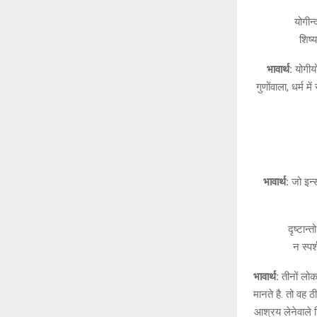
योगीन्
शिष्य
भावार्थ:
योगीयो
गुणोंवाला, धर्म मे
भावार्थ:
जो इन्स
दृष्टान्
न स्पर
भावार्थ:
तीनों लोक,
मानते है. तो वह 
आश्रय लेनेवाले श