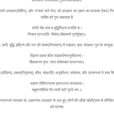
अन्धकार निरोधत्वात् गुरुरित्यभिधीयते॥
 याने अंधकार(तिमिर), और ‘रु’कार याने तेज; जो अंधकार का (ज्ञान का प्रकाश देकर) नि
व्यक्ति को गुरु कहलाता है.
शरीरं चैव वाचं च बुद्धिन्द्रिय मनांसि च।
नियम्य प्राञ्जलिः तिष्ठेत् वीक्षमाणो गुरोर्मुखम्॥
 वाणी, बुद्धि, इंद्रिय और मन को संयम(नियंत्रण) में रखकर, हाथ जोडकर गुरु के सन्मुख
विद्वत्त्वं दक्षता शीलं सङ्कान्तिरनुशीलनम्।
शिक्षकस्य गुणाः सप्त सचेतस्त्वं प्रसन्नता॥
ा (पांडित्य), दक्षता(निपुणता), शील, संक्रांति, अनुशीलन, सचेतत्व, और प्रसन्नता ये सात शिक्
अज्ञान तिमिरान्धस्य ज्ञानाञ्जन शलाकया।
चक्षुरुन्मीलितं येन तस्मै श्री गुरवे नमः॥
ानांजनरुप शलाका से, अज्ञानरुप अंधकार से अंध हुए लोगों की आँखें खोली(सच से परिचित 
को प्रणाम.