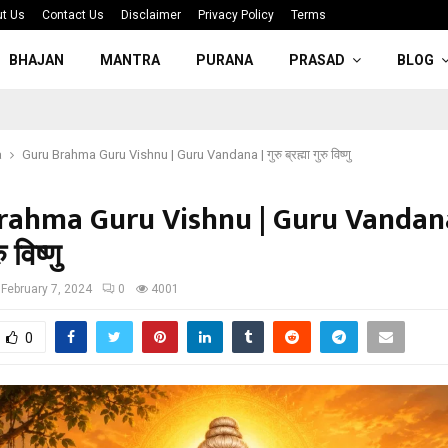
t Us
Contact Us
Disclaimer
Privacy Policy
Terms
BHAJAN
MANTRA
PURANA
PRASAD
BLOG
a
Guru Brahma Guru Vishnu | Guru Vandana | गुरु ब्रह्मा गुरु विष्णु
rahma Guru Vishnu | Guru Vandana 
ु विष्णु
February 7, 2024
0
4001
0