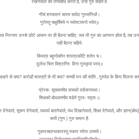
रखनेवाले को तत्त्वबोध करते हैं, उन्हें गुरु कहते हैं.
नीचं शय्यासनं चास्य सर्वदा गुरुसंनिधौ।
गुरोस्तु चक्षुर्विषये न यथेष्टासनो भवेत्॥
पास निरन्तर उनसे छोटे आसन पर ही बैठना चाहिए. जब भी गुरु का आगमन होता है, तब उ
नहीं बैठना चहिये.
किमत्र बहुनोक्तेन शास्त्रकोटि शतेन च।
दुर्लभा चित्त विश्रान्तिः विना गुरुकृपां परम्॥
कहने से क्या? करोडों शास्त्रों से भी क्या? सच्ची मन की शांति , गुरुदेव के बिना मिलना स
प्रेरकः सूचकश्वैव वाचको दर्शकस्तथा।
शिक्षको बोधकश्चैव षडेते गुरवः स्मृताः॥
न देनेवाले, सूचन देनेवाले, यथार्थ बतानेवाले, पंथ दिखानेवाले, शिक्षा देनेवाले, और ज्ञान(ब
सभी (गुण ) गुरु समान है.
गुकारस्त्वन्धकारस्तु रुकार स्तेज उच्यते।