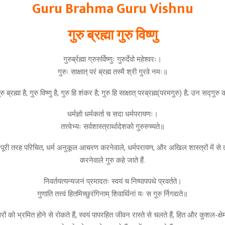
Guru Brahma Guru Vishnu
गुरु ब्रह्मा गुरु विष्णु
गुरुर्ब्रह्मा ग्रुरुर्विष्णुः गुरुर्देवो महेश्वरः।
गुरुः साक्षात् परं ब्रह्म तस्मै श्री गुरवे नमः॥
रु ब्रह्मा है, गुरु विष्णु है, गुरु हि शंकर है; गुरु हि साक्षात् परब्रह्म(परमगुरु) है; उन सद्गुरु
धर्मज्ञो धर्मकर्ता च सदा धर्मपरायणः।
तत्त्वेभ्यः सर्वशास्त्रार्थादेशको गुरुरुच्यते॥
 पूरी तरह परिचित, धर्म अनुकूल आचरण करनेवाले, धर्मपरायण, और अखिल शास्त्रों में से तत
करनेवाले गुरु कहे जाते हैं.
निवर्तयत्यन्यजनं प्रमादतः स्वयं च निष्पापपथे प्रवर्तते।
गुणाति तत्त्वं हितमिच्छुरंगिनाम् शिवार्थिनां यः स गुरु र्निगद्यते॥
ों को भ्रमित होने से रोकते हैं, स्वयं पापरहित जीवन रास्ते से चलते हैं, हित और कुशल-क्