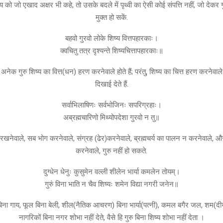
्य को जो एखाद अक्षर भी कहे, तो उसके बदले में पृथ्वी का ऐसी कोई संपत्ति नहीं, जो देकर ग
मुक्त हो सकें.
बहवो गुरवो लोके शिष्य वित्तपहारकाः।
क्वचितु तत्र दृश्यन्ते शिष्यचित्तापहारकाः॥
अनेक गुरु शिष्य का वित्त(धन) हरण करनेवाले होते हैं; परंतु, शिष्य का चित्त हरण करनेवाले
दिखाई देते हैं.
सर्वाभिलाषिणः सर्वभोजिनः सपरिग्रहाः।
अब्रह्मचारिणो मिथ्योपदेशा गुरवो न तु॥
खनेवाले, सब भोग करनेवाले, संग्रह (ढेर)करनेवाले, ब्रह्मचर्य का पालन न करनेवाले,
करनेवाले, गुरु नहीं हो सकते.
दुग्धेन धेनुः कुसुमेन वल्ली शीलेन भार्या कमलेन तोयम्।
गुरुं विना भाति न चैव शिष्यः शमेन विद्या नगरी जनेन॥
िना गाय, फूल बिना बेली, शील(नैतिक आचरण) बिना भार्या(पत्नी), कमल बगैर जल, शम(दीया
नागरिकों बिना नगर शोभा नहीं देते, वैसे हि गुरु बिना शिष्य शोभा नहीं देता ।