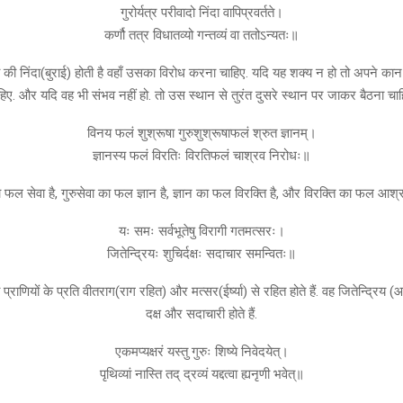
गुरोर्यत्र परीवादो निंदा वापिप्रवर्तते।
कर्णौ तत्र विधातव्यो गन्तव्यं वा ततोऽन्यतः॥
ु की निंदा(बुराई) होती है वहाँ उसका विरोध करना चाहिए. यदि यह शक्य न हो तो अपने कान
हिए. और यदि वह भी संभव नहीं हो. तो उस स्थान से तुरंत दुसरे स्थान पर जाकर बैठना चाहि
विनय फलं शुश्रूषा गुरुशुश्रूषाफलं श्रुत ज्ञानम्।
ज्ञानस्य फलं विरतिः विरतिफलं चाश्रव निरोधः॥
फल सेवा है, गुरुसेवा का फल ज्ञान है, ज्ञान का फल विरक्ति है, और विरक्ति का फल आश्रव
यः समः सर्वभूतेषु विरागी गतमत्सरः।
जितेन्द्रियः शुचिर्दक्षः सदाचार समन्वितः॥
प्राणियों के प्रति वीतराग(राग रहित) और मत्सर(ईर्ष्या) से रहित होते हैं. वह जितेन्द्रिय (
दक्ष और सदाचारी होते हैं.
एकमप्यक्षरं यस्तु गुरुः शिष्ये निवेदयेत्।
पृथिव्यां नास्ति तद् द्रव्यं यद्दत्वा ह्यनृणी भवेत्॥