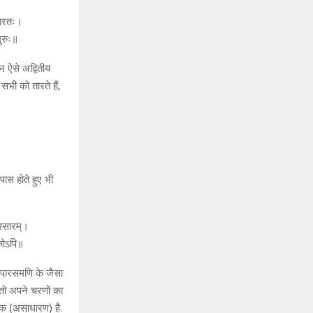
्ठारतः।
गुरुः॥
न ऐसे अद्वितीय
थ सभी को तारते हैं,
पास होते हुए भी
श्मसारम्।
िकोऽपि॥
को पारसमणि के जैसा
 तो अपने चरणों का
किक (असाधारण) है.