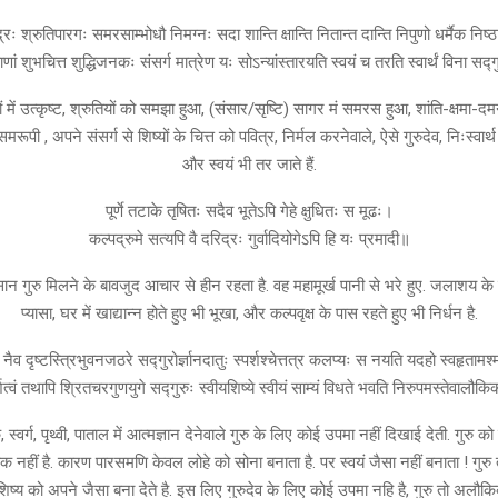
द्रः श्रुतिपारगः समरसाम्भोधौ निमग्नः सदा शान्ति क्षान्ति नितान्त दान्ति निपुणो धर्मैक निष
ाणां शुभचित्त शुद्धिजनकः संसर्ग मात्रेण यः सोऽन्यांस्तारयति स्वयं च तरति स्वार्थं विना सद्
ं में उत्कृष्ट, श्रुतियों को समझा हुआ, (संसार/सृष्टि) सागर मं समरस हुआ, शांति-क्षमा-दम
ं समरूपी , अपने संसर्ग से शिष्यों के चित्त को पवित्र, निर्मल करनेवाले, ऐसे गुरुदेव, निःस्वार्
और स्वयं भी तर जाते हैं.
पूर्णे तटाके तृषितः सदैव भूतेऽपि गेहे क्षुधितः स मूढः।
कल्पद्रुमे सत्यपि वै दरिद्रः गुर्वादियोगेऽपि हि यः प्रमादी॥
ान गुरु मिलने के बावजुद आचार से हीन रहता है. वह महामूर्ख पानी से भरे हुए. जलाशय के 
प्यासा, घर में खाद्यान्न होते हुए भी भूखा, और कल्पवृक्ष के पास रहते हुए भी निर्धन है.
तो नैव दृष्टस्त्रिभुवनजठरे सद्गुरोर्ज्ञानदातुः स्पर्शश्चेत्तत्र कलप्यः स नयति यदहो स्वहृताम
्शत्वं तथापि श्रितचरगुणयुगे सद्गुरुः स्वीयशिष्ये स्वीयं साम्यं विधते भवति निरुपमस्तेवालौक
 स्वर्ग, पृथ्वी, पाताल में आत्मज्ञान देनेवाले गुरु के लिए कोई उपमा नहीं दिखाई देती. गुरु 
ठीक नहीं है. कारण पारसमणि केवल लोहे को सोना बनाता है. पर स्वयं जैसा नहीं बनाता ! गुरु
िष्य को अपने जैसा बना देते है. इस लिए गुरुदेव के लिए कोई उपमा नहि है, गुरु तो अलौ