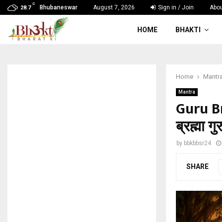
C
Bhubaneswar
August 7, 2026
Sign in / Join
Abou
28.7
HOME
BHAKTI
Home
Mantr
Mantra
Guru B
ब्रह्मा गुर
by
bbkbbsr24
SHARE