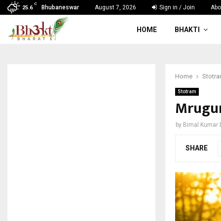
C
Bhubaneswar
August 7, 2026
Sign in / Join
Abo
25.6
HOME
BHAKTI
Home
Stotr
Stotram
Mruguni
by
Bimal Kumar
SHARE