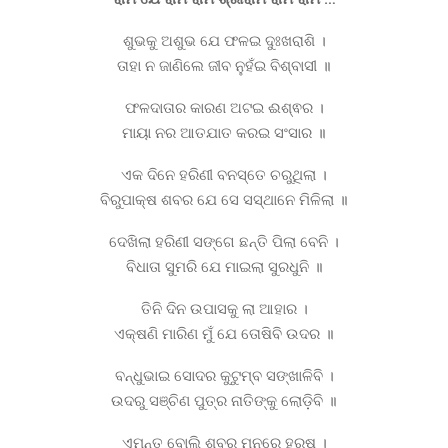
ଶୁଭକୁ ଅଶୁଭ ଯେ ଫଳଇ ଦୁଃଖରାଶି ।
ତାହା ନ ଜାଣିଲେ ଜୀବ ନୁହଁଇ ବିଶ୍ବାସୀ ॥
ଫଳଦାତାର କାରଣ ଅଟଇ ଈଶ୍ଵର ।
ମାୟା ନର ଆତଯାତ କରଇ ସଂସାର ॥
ଏକ ଦିନେ ହରିଣୀ ବନସ୍ତେ ଚରୁଥିଲା ।
ବିରୁପାକ୍ଷ ଶବର ଯେ ସେ ସସ୍ଥାନେ ମିଳିଲା ॥
ଦେଖିଲା ହରିଣୀ ସଙ୍ଗେ ଛନ୍ତି ପିଲା ବେନି ।
ବିଧାତା ସୁମରି ଯେ ମାଇଲା ସୁରଧୁନି ॥
ତିନି ଦିନ ଉପାସକୁ ଲା ଆହାର ।
ଏକ୍ଷଣି ମାରିଣ ମୁଁ ଯେ ତୋଷିବି ଉଦର ॥
ବନ୍ଧୁଭାଇ ସୋଦର କୁଟୁମ୍ବ ସଙ୍ଖାଳିବି ।
ଉଦରୁ ସଞ୍ଚିଣ ପୁତ୍ର ନାତିଙ୍କୁ ଲୋଡ଼ିବି ॥
ଏମନ୍ତ ବୋଲି ଶବର ମନରେ ହରଷ ।