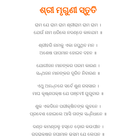
ଶ୍ରୀ ମୃଗୁଣୀ ସ୍ତୁତି
ରାମ ଯେ ରାମ ରାମ ଶ୍ରୀରାମ ରାମ ରାମ ।
ଯେଉଁ ନାମ ଧରିଲେ ନଦଣ୍ଡେ କାଳଯମ ॥
ଶ୍ରୀହରି ନାମକୁ ଏକା ଜପୁଥିବ ମନ ।
ଅଶେଷ ପାପମାନ ହୋଇବ ଦହନ ॥
ଯୋଗୀଜନ ମାନଙ୍କର ପରମ କାରଣ ।
ସନ୍ଥଜନ ମାନଙ୍କର ଦୂରିତ ନିବାରଣ ॥
ଏଥୁ ଅନନ୍ତରେ ସର୍ବେ ଶୁଣ ରସସାର ।
ମାଘ କୃଷ୍ଣପକ୍ଷ ଯେ ପଞ୍ଚମୀ ଗୁରୁବାର ॥
ଶୁକ ଏକଦିନେ ପରୀକ୍ଷିତଙ୍କ ଭୁବନେ ।
ପ୍ରବେଶ ହୋଇଲେ ଆସି ତାଙ୍କ ସନ୍ନିଧାନେ ॥
ଦଣ୍ଡ କମଣ୍ଡଳୁ ହସ୍ତେ ଡ଼ୋର କଉପୀନ ।
ରୁଦ୍ରାକ୍ଷର ଜପାମାଳ ଭସ୍ମ ଯେ ଲେପନ ॥