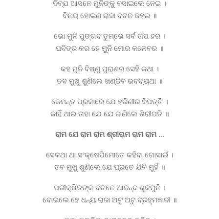
ଦିବ୍ଯ ଆସନେ ମୁନିଙ୍କୁ ବସାଇଲେ ନେଇ ।
ବିନୟ ହୋଇଣ ରାଜା ବଚନ କହଇ ॥
ଭୋ ମୁନି ପୁଙ୍ଗବ ତୁମ୍ଭେ ସର୍ବ ତାପ ହର ।
ପବିତ୍ର କର ହେ ମୁନି ମୋର କଳେବର ॥
କହ ମୁନି ବିଷ୍ଣୁ ପୁରାଣର ସେହି କଥା ।
ତବ ମୁଖୁ ଶୁଣିଲେ ଖଣ୍ଡିବ ଭବବ୍ୟଥା ॥
କେମନ୍ତ ପ୍ରକାରେ ଯେ ହରିଣୀର ବିପତ୍ତି ।
କାହିଁ ଥାଇ ତାହା ଯେ ଯେ ଜାଣିଲେ ଶିରୀପତି ॥
ରାମ ଯେ ରାମ ରାମ ଶ୍ରୀରାମ ରାମ ରାମ …
ସେକଥା ଥା ସଂକ୍ଷେପିମୋତେ କହିବା ଗୋସାଇଁ ।
ତବ ମୁଖୁ ଶୁଣିଲେ ଯେ ପ୍ରତେ ଯିବି ମୁହିଁ ॥
ପରୀକ୍ଷିତଙ୍କ ବଚନେ ଆନନ୍ଦ ଶୁକମୁନି ।
ବୋଇଲେ ହେ ଧନ୍ୟ ରାଜା ଅଟୁ ଅଟୁ ବ୍ରହ୍ମଜ୍ଞାନୀ ॥