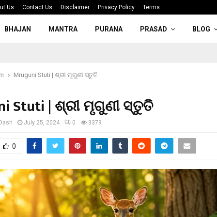
ut Us
Contact Us
Disclaimer
Privacy Policy
Terms
BHAJAN
MANTRA
PURANA
PRASAD
BLOG
am
Mruguni Stuti | ଶ୍ରୀ ମୃଗୁଣୀ ସ୍ତୁତି
 Stuti | ଶ୍ରୀ ମୃଗୁଣୀ ସ୍ତୁତି
 Dash
July 25, 2024
0
3379
0