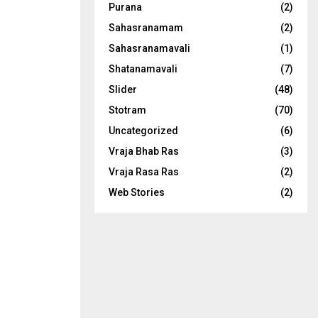
Purana
(2)
Sahasranamam
(2)
Sahasranamavali
(1)
Shatanamavali
(7)
Slider
(48)
Stotram
(70)
Uncategorized
(6)
Vraja Bhab Ras
(3)
Vraja Rasa Ras
(2)
Web Stories
(2)