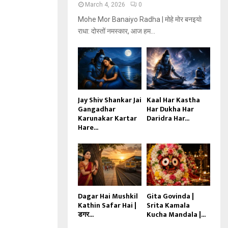
March 4, 2026
0
Mohe Mor Banaiyo Radha | मोहे मोर बनइयो
राधा: दोस्तों नमस्कार, आज हम...
Jay Shiv Shankar Jai
Kaal Har Kastha
Gangadhar
Har Dukha Har
Karunakar Kartar
Daridra Har...
Hare...
Dagar Hai Mushkil
Gita Govinda |
Kathin Safar Hai |
Srita Kamala
डगर...
Kucha Mandala |...