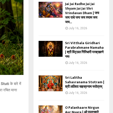
Jai Jai Radhe Jai Jai
Shyam Jai Jai Shri
Vrindavan Dham | जय
जय राधे जय जय श्याम जय
जय...
July 16, 2026
Sri Vitthala Giridhari
Parabrahmane Namaha
| श्री विट्ठल गिरिधारी परब्रह्मणे
नमः
July 16, 2026
Sri Lalitha
Sahasranama Stotram |
 Stuti
के बारे में
श्री ललिता सहस्रनाम स्तोत्रम्
ारा रचित माना
July 16, 2026
O Palanhaare Nirgun
Aur Nyare | ओ पालनहारे