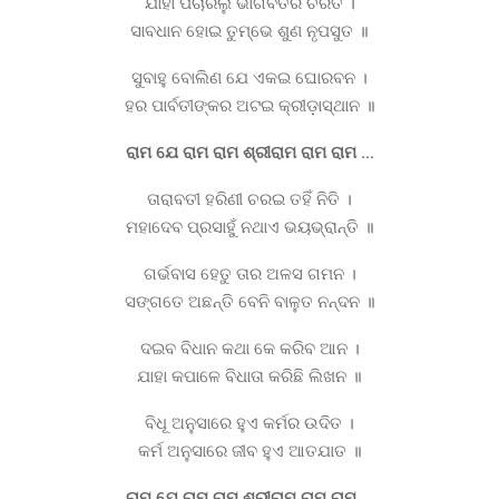
ଯାହା ପଚାରିଲୁ ଭାଗବତର ଚରିତ ।
ସାବଧାନ ହୋଇ ତୁମ୍ଭେ ଶୁଣ ନୃପସୁତ ॥
ସୁବାହୁ ବୋଲିଣ ଯେ ଏକଇ ଘୋରବନ ।
ହର ପାର୍ବତୀଙ୍କର ଅଟଇ କ୍ରୀଡ଼ାସ୍ଥାନ ॥
ରାମ ଯେ ରାମ ରାମ ଶ୍ରୀରାମ ରାମ ରାମ …
ତାରାବତୀ ହରିଣୀ ଚରଇ ତହିଁ ନିତି ।
ମହାଦେବ ପ୍ରସାହୁଁ ନଥାଏ ଭୟଭ୍ରାନ୍ତି ॥
ଗର୍ଭବାସ ହେତୁ ତାର ଅଳସ ଗମନ ।
ସଙ୍ଗତେ ଅଛନ୍ତି ବେନି ବାଳୁତ ନନ୍ଦନ ॥
ଦଇବ ବିଧାନ କଥା କେ କରିବ ଆନ ।
ଯାହା କପାଳେ ବିଧାତା କରିଛି ଲିଖନ ॥
ବିଧୂ ଅନୁସାରେ ହୁଏ କର୍ମର ଉଦିତ ।
କର୍ମ ଅନୁସାରେ ଜୀବ ହୁଏ ଆତଯାତ ॥
ରାମ ଯେ ରାମ ରାମ ଶ୍ରୀରାମ ରାମ ରାମ …