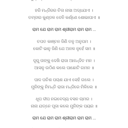
ହରି ମନ୍ଦିରର ଚିତା ନାସା ଅଦ୍ଧଯାଏ ।
ତମ୍ବାର କୁଣ୍ଡଳ ବେନି କର୍ଣ୍ଣେ ଶୋଭାପାଏ ॥
ରାମ ଯେ ରାମ ରାମ ଶ୍ରୀରାମ ରାମ ରାମ …
ତପତ କାଞ୍ଚନ ଜିଣି ତନୁ ଅନୁପମ ।
କୋଟି ଭାନୁ ଜିଣି ଯେ ଅନଳ ନୁହେଁ ସମ ॥
ଦୂରୁ ତାଙ୍କୁ ଦେଖି ରାଜା ଆନନ୍ଦିତ ମନ ।
ଆସନୁ ଉଠିଣ କଲେ ପାଛୋଟି ଗମନ ॥
ପାଦ ପଚିଶ ପଚାଶ ଯାଏ ସେହି ଗଲେ ।
ମୁନିଙ୍କୁ ନିମନ୍ତି ରାଜା ମନ୍ଦିରେ ମିଳିଲେ ॥
ଧୂପ ଦୀପ ନଇବେଦ୍ୟ ବସନ ଚାମର ।
ନାନା ଯତ୍ନେ ପୂଜା କଲେ ମୁନିଙ୍କ ପୟର ॥
ରାମ ଯେ ରାମ ରାମ ଶ୍ରୀରାମ ରାମ ରାମ …