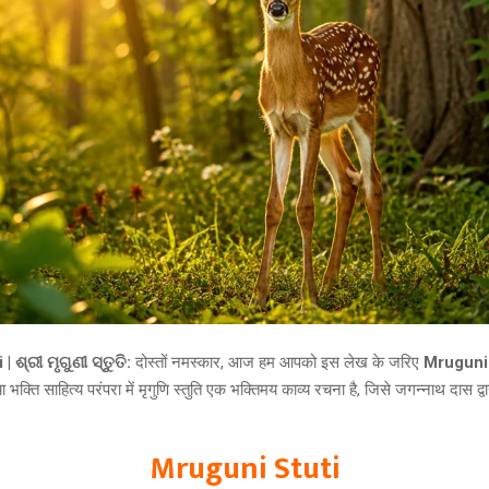
 ଶ୍ରୀ ମୃଗୁଣୀ ସ୍ତୁତି:
दोस्तों नमस्कार, आज हम आपको इस लेख के जरिए
Mruguni
ा भक्ति साहित्य परंपरा में मृगुणि स्तुति एक भक्तिमय काव्य रचना है, जिसे जगन्नाथ दास द्व
Mruguni Stuti