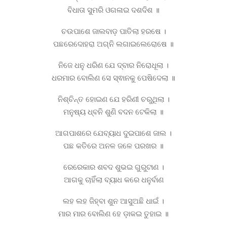
ବିଧାତା ସୁମରି ଓଗଳାଇ ଦଶଦିଶ ॥
ଚଉପାଶେ ଜାଲବାଡ଼ ପାତିଲା ହରଷେ ।
ପଛରେଦୋହରା ଅଗ୍ନି ଲଗାଇଲେରୋଷେ ॥
ନିଜେ ଧନୁ ଧରିଣ ଯେ ଦ୍ବାର ନିରୋଧୂଲା ।
ଧରମାର ବୋଲିଣ ସେ ସ୍ଵାନକୁ ପେଷିଦେଲା ॥
ନିଶ୍ଚିନ୍ତ ହୋଇଣ ଯେ ହରିଣୀ ଚରୁଥିଲା ।
ମନୁଷ୍ୟ ଧ୍ବନି ଶୁଣି ବଦନ ଟେକିଲା ॥
ଆଗପାଶରେ ଯେବ୍ୟାଧ ଦୁଇପାଶେ ଜାଲ ।
ପଛ କତିରେ ଅନଳ ଜଳେ ପରଖର ॥
ରେରେକାର ଶବଦ ଶୁଭଇ ଗୁରୁଟାଣ ।
ଆଗକୁ ଚାହିଁଲା ବ୍ୟାଧ କରେ ଧନୁର୍ବାଣ
ଲହ ଲହ ଜିହ୍ବା ଶୁନ ଆସୁଅଛି ଧାଇଁ ।
ମାର ମାର ବୋଲିଣ ହେ ଡ଼ାକଇ ତୁହାଇ ॥