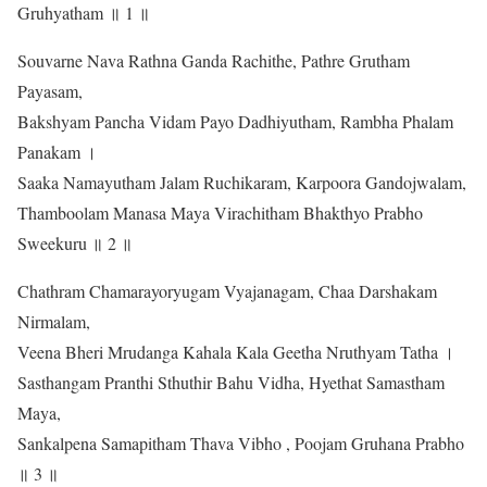
Gruhyatham ॥ 1 ॥
Souvarne Nava Rathna Ganda Rachithe, Pathre Grutham
Payasam,
Bakshyam Pancha Vidam Payo Dadhiyutham, Rambha Phalam
Panakam ।
Saaka Namayutham Jalam Ruchikaram, Karpoora Gandojwalam,
Thamboolam Manasa Maya Virachitham Bhakthyo Prabho
Sweekuru ॥ 2 ॥
Chathram Chamarayoryugam Vyajanagam, Chaa Darshakam
Nirmalam,
Veena Bheri Mrudanga Kahala Kala Geetha Nruthyam Tatha ।
Sasthangam Pranthi Sthuthir Bahu Vidha, Hyethat Samastham
Maya,
Sankalpena Samapitham Thava Vibho , Poojam Gruhana Prabho
॥ 3 ॥