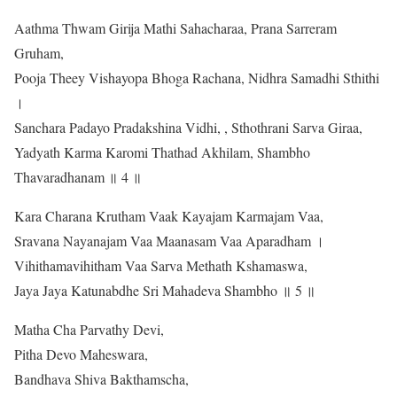
Aathma Thwam Girija Mathi Sahacharaa, Prana Sarreram
Gruham,
Pooja Theey Vishayopa Bhoga Rachana, Nidhra Samadhi Sthithi
।
Sanchara Padayo Pradakshina Vidhi, , Sthothrani Sarva Giraa,
Yadyath Karma Karomi Thathad Akhilam, Shambho
Thavaradhanam ॥ 4 ॥
Kara Charana Krutham Vaak Kayajam Karmajam Vaa,
Sravana Nayanajam Vaa Maanasam Vaa Aparadham ।
Vihithamavihitham Vaa Sarva Methath Kshamaswa,
Jaya Jaya Katunabdhe Sri Mahadeva Shambho ॥ 5 ॥
Matha Cha Parvathy Devi,
Pitha Devo Maheswara,
Bandhava Shiva Bakthamscha,