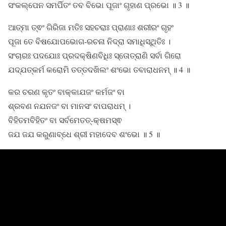
ସଂକଲ୍ପେନ ସମର୍ପିତଂ ତବ ବିଭୋ ପୂଜାଂ ଗୃହାଣ ପ୍ରଭୋ ॥ 3 ॥
ଆତ୍ମା ତ୍ଵଂ ଗିରିଜା ମତିଃ ସହଚରାଃ ପ୍ରାଣାଃ ଶରୀରଂ ଗୃହଂ
ପୂଜା ତେ ବିଷଯୋପଭୋଗ-ରଚନା ନିଦ୍ରା ସମାଧିସ୍ଥିତିଃ ।
ସଂଚାରଃ ପଦଯୋଃ ପ୍ରଦକ୍ଷିଣବିଧିଃ ସ୍ତୋତ୍ରାଣି ସର୍ବା ଗିରୋ
ଯଦ୍ଯତ୍କର୍ମ କରୋମି ତତ୍ତଦଖିଲଂ ଶଂଭୋ ତବାରାଧନମ୍ ॥ 4 ॥
କର ଚରଣ କୃତଂ ବାକ୍କାଯଜଂ କର୍ମଜଂ ବା
ଶ୍ରବଣ ନଯନଜଂ ବା ମାନସଂ ବାପରାଧମ୍ ।
ବିହିତମବିହିତଂ ବା ସର୍ବମେତତ୍-କ୍ଷମସ୍ଵ
ଜଯ ଜଯ କରୁଣାବ୍ଧେ ଶ୍ରୀ ମହାଦେବ ଶଂଭୋ ॥ 5 ॥