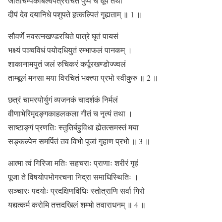
जातीचम्पकबिल्वपत्ररचितं पुष्पं च धूपं तथा
दीपं देव दयानिधे पशुपते हृत्कल्पितं गृह्यताम् ॥ 1 ॥
सौवर्णे नवरत्नखण्डरचिते पात्रे घृतं पायसं
भक्ष्यं पञ्चविधं पयोदधियुतं रम्भाफलं पानकम् ।
शाकानामयुतं जलं रुचिकरं कर्पूरखण्डोज्ज्वलं
ताम्बूलं मनसा मया विरचितं भक्त्या प्रभो स्वीकुरु ॥ 2 ॥
छत्रं चामरयोर्युगं व्यजनकं चादर्शकं निर्मलं
वीणाभेरिमृदङ्गकाहलकला गीतं च नृत्यं तथा ।
साष्टाङ्गं प्रणतिः स्तुतिर्बहुविधा ह्येतत्समस्तं मया
सङ्कल्पेन समर्पितं तव विभो पूजां गृहाण प्रभो ॥ 3 ॥
आत्मा त्वं गिरिजा मतिः सहचराः प्राणाः शरीरं गृहं
पूजा ते विषयोपभोगरचना निद्रा समाधिस्थितिः ।
सञ्चारः पदयोः प्रदक्षिणविधिः स्तोत्राणि सर्वा गिरो
यद्यत्कर्म करोमि तत्तदखिलं शम्भो तवाराधनम् ॥ 4 ॥