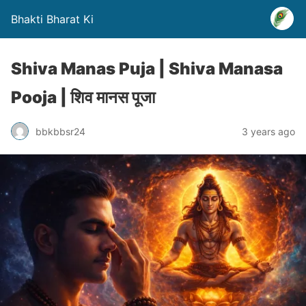
Bhakti Bharat Ki
Shiva Manas Puja | Shiva Manasa
Pooja | शिव मानस पूजा
bbkbbsr24
3 years ago