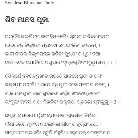
Swadeso Bhuvana Thray.
ଶିବ ମାନସ ପୂଜା
ରତ୍ନୈଃ କଲ୍ପିତମାସନଂ ହିମଜଲୈଃ ସ୍ନାନଂ ଚ ଦିବ୍ଯାଂବରଂ
ନାନାରତ୍ନ ବିଭୂଷିତଂ ମୃଗମଦା ମୋଦାଂକିତଂ ଚଂଦନମ୍ ।
ଜାତୀ ଚଂପକ ବିଲ୍ଵପତ୍ର ରଚିତଂ ପୁଷ୍ପଂ ଚ ଧୂପଂ ତଥା
ଦୀପଂ ଦେବ ଦଯାନିଧେ ପଶୁପତେ ହୃତ୍କଲ୍ପିତଂ ଗୃହ୍ଯତାମ୍ ॥ 1 ॥
ସୌବର୍ଣେ ନବରତ୍ନଖଂଡ ରଚିତେ ପାତ୍ରେ ଘୃତଂ ପାଯସଂ
ଭକ୍ଷ୍ଯଂ ପଂଚବିଧଂ ପଯୋଦଧିଯୁତଂ ରଂଭାଫଲଂ ପାନକମ୍ ।
ଶାକାନାମଯୁତଂ ଜଲଂ ରୁଚିକରଂ କର୍ପୂର ଖଂଡୋଜ୍ଜ୍ଚଲଂ
ତାଂବୂଲଂ ମନସା ମଯା ବିରଚିତଂ ଭକ୍ତ୍ଯା ପ୍ରଭୋ ସ୍ଵୀକୁରୁ ॥ 2 ॥
ଛତ୍ରଂ ଚାମରଯୋର୍ଯୁଗଂ ବ୍ଯଜନକଂ ଚାଦର୍ଶକଂ ନିର୍ମଲଂ
ବୀଣା ଭେରି ମୃଦଂଗ କାହଲକଲା ଗୀତଂ ଚ ନୃତ୍ଯଂ ତଥା ।
ସାଷ୍ଟାଂଗଂ ପ୍ରଣତିଃ ସ୍ତୁତି-ର୍ବହୁବିଧା-ହ୍ଯେତତ୍-ସମସ୍ତଂ ମଯା